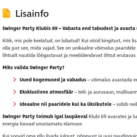
Lisainfo
Swinger Party Klubis 69 – Vabasta end tabudest ja avast
Kõik, mis pole keelatud, on lubatud! Kui otsid kingitust, mis lis
olla just see, mida vajad. See on unikaalne võimalus paaridele
lihtsalt nautida lõõgastavat ja meeliülendavat õhtut erutavas
Miks valida Swinger Party?
Uued kogemused ja vabadus
– võimalus avastada en
Eksklusiivne atmosfäär
– leili- ja aurusaun, mullivan
Ideaalne nii paaridele kui ka üksikutele
– sobib nei
Swinger Party toimub igal laupäeval
Klubi 69 avarates ja lu
energia loovad unustamatu elamuse.
Kui soovid oma ellu lisada julgust, põnevust ja uusi naudinguid, 