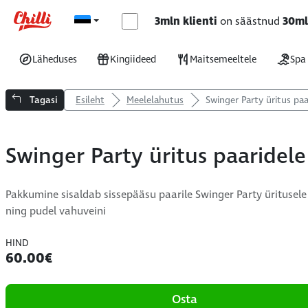
3mln klienti
on säästnud
30m
Läheduses
Kingiideed
Maitsemeeltele
Spa
Tagasi
Esileht
Meelelahutus
Swinger Party üritus paa
Swinger Party üritus paaridele
Pakkumine sisaldab sissepääsu paarile Swinger Party üritusele
ning pudel vahuveini
HIND
60.00€
Osta