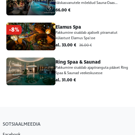
täiskasvanutele mõeldud Sauna-Oaas...
66.00 €
Elamus Spa
-8%
Pakkumine sisaldab ajaliselt piiramatut
külastust Elamus Spa'sse
al. 33.00 €
36.00 €
Ring Spaa & Saunad
Pakkumine sisaldab ajapiiranguta pääset Ring
Spaa & Saunad veekeskusesse
al. 31.00 €
SOTSIAALMEEDIA
Facebook