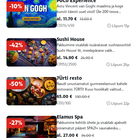
PoCo Experience
-10%
Astu Vincent van Goghi maailma ja koge
kunsti täiesti uuel viisil! Üle 200 teose...
al. 11.70 €
13.00 €
376/450
Lõpuni
13p
Sushi House
-42%
Pakkumine sisaldab isuäratavat sushiassortiid
Sushi House`ilt, meelepärane valik...
al. 14.90 €
24.90 €
1153/2500
Lõpuni
26p
7Ürti resto
-50%
Naudi unustamatut gurmeeelamust kahele
restoranis 7ÜRTI! Kuus hoolikalt valitud...
65.00 €
130.00 €
31/100
Lõpuni
22p
Elamus Spa
-27%
Pakkumine kehtib ühele ja sisaldab ajaliselt
piiramatut pääset SPA21+ saunakesku...
al. 27.00 €
34.00 €