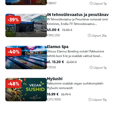
8997
Lõpuni
5p
IN tehnoülevaatus ja pesutänav
-39%
IN Tehnoülevaatus ja Pesutänav ootavad sind
Kristiines, Endla 71! Tehnoülevaatus...
45.00 €
73.90 €
90/250
Lõpuni
26p
Elamus Spa
-40%
Uhiuus Elamus Bowling ootab! Pakkumine
kehtib kuni 6-le ja sisaldab valitud bowl...
al. 13.20 €
22.00 €
1769
Lõpuni
5p
MySushi
-48%
Pakkumine sisaldab vegan sushikomplekti
MySushi restoranilt
16.99 €
32.70 €
75/1000
Lõpuni
15p