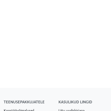
TEENUSEPAKKUJATELE
KASULIKUD LINGID
Koostöövõimalused
Liitu uudiskirjaga