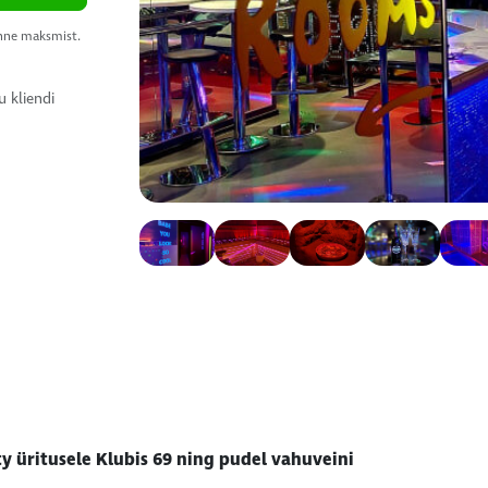
enne maksmist.
u kliendi
ty üritusele Klubis 69 ning pudel vahuveini