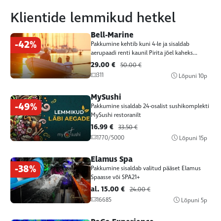
Klientide lemmikud hetkel
Bell-Marine
-42%
Pakkumine kehtib kuni 4-le ja sisaldab
aerupaadi renti kaunil Pirita jõel kaheks...
29.00 €
50.00 €
311
Lõpuni
10p
MySushi
-49%
Pakkumine sisaldab 24-osalist sushikomplekti
MySushi restoranilt
16.99 €
33.50 €
1770/5000
Lõpuni
15p
Elamus Spa
-38%
Pakkumine sisaldab valitud pääset Elamus
Spaasse või SPA21+
al. 15.00 €
24.00 €
16685
Lõpuni
5p