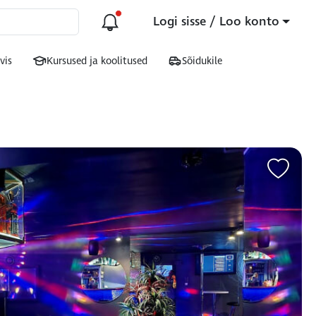
Logi sisse / Loo konto
rvis
Kursused ja koolitused
Sõidukile