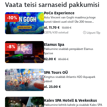
Vaata teisi sarnaseid pakkumisi
PoCo Experience
-10%
Astu Vincent van Goghi maailma ja koge
kunsti täiesti uuel viisil! Üle 200 teose...
al. 11.70 €
13.00 €
376/450 ostetud
Lõpuni
13p
Elamus Spa
-8%
Pakkumine sisaldab perepääset Elamus
Spa'sse
82.00 €
89.00 €
SPA Tours OÜ
Kingitus sisaldab Atlantis H2O Aquapark
pääset
al. 23.00 €
Kalev SPA Hotell & Veekeskus
Pakkumine kehtib kahele ja sisaldab Kalev SPA