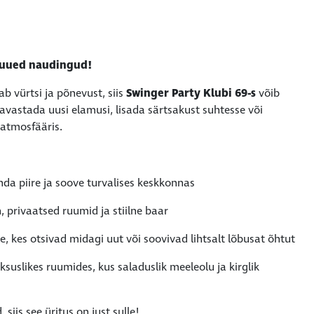
a uued naudingud!
ab vürtsi ja põnevust, siis
Swinger Party Klubi 69-s
võib
 avastada uusi elamusi, lisada särtsakust suhtesse või
 atmosfääris.
da piire ja soove turvalises keskkonnas
n, privaatsed ruumid ja stiilne baar
le, kes otsivad midagi uut või soovivad lihtsalt lõbusat õhtut
ksuslikes ruumides, kus saladuslik meeleolu ja kirglik
siis see üritus on just sulle!