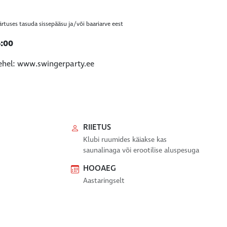
rtuses tasuda sissepääsu ja/või baariarve eest
6:00
ehel: www.swingerparty.ee
RIIETUS
Klubi ruumides käiakse kas
saunalinaga või erootilise aluspesuga
HOOAEG
Aastaringselt