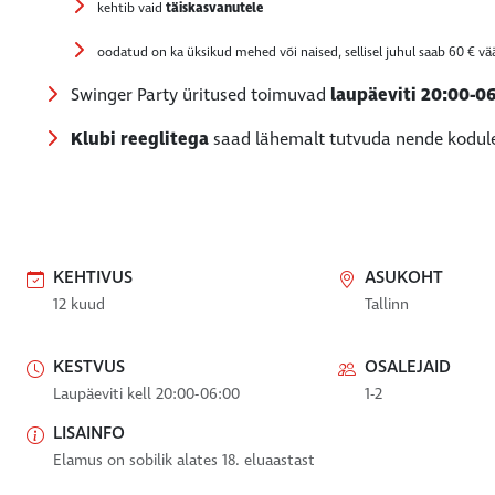
kehtib vaid
täiskasvanutele
oodatud on ka üksikud mehed või naised, sellisel juhul saab 60 € vää
Swinger Party üritused toimuvad
laupäeviti 20:00-0
Klubi reeglitega
saad lähemalt tutvuda nende kodul
KEHTIVUS
ASUKOHT
12 kuud
Tallinn
KESTVUS
OSALEJAID
Laupäeviti kell 20:00-06:00
1-2
LISAINFO
Elamus on sobilik alates 18. eluaastast