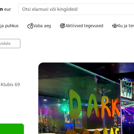
ln
eur
 ja puhkus
Vaba aeg
Aktiivsed tegevused
Ilu ja te
ridele
 Klubis 69