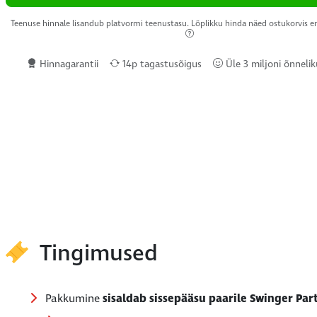
Teenuse hinnale lisandub platvormi teenustasu. Lõplikku hinda näed ostukorvis 
Hinnagarantii
14p tagastusõigus
Üle 3 miljoni õnnelik
Tingimused
Pakkumine
sisaldab sissepääsu paarile Swinger Par