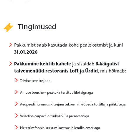
Tingimused
Pakkumist saab kasutada kohe peale ostmist ja kuni
31.01.2026
Pakkumine kehtib kahele
ja sisaldab
6-käigulist
talvemenüüd restoranis Loft ja Ürdid
, mis hõlmab:
Talvine tervitusjook
Amuse bouche – peakoka tervitus filotaignaga
Aedpeedi hummus kitsejuustukreemi, krõbeda tortilla ja pähklitega
Veiseliha carpaccio trühvliõli ja parmesaniga
Meresümfoonia kurkumikastme ja lendkalamarjaga