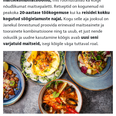
maitsekombinatsioonid,
mis rõõmustavad ka kõige
nõudlikumat maitsepaletti. Retseptid on kogunenud nii
peakoka
20-aastase töökogemuse
kui ka
reisidel kokku
kogutud söögielamuste najal.
Kogu selle aja jooksul on
Janekul õnnestunud proovida erinevaid maitseainete ja
toorainete kombinatsioone ning ta usub, et just nende
oskuslik ja uudne kasutamine köögis avab
uusi seni
varjatuid maitseid,
isegi kõigile väga tuttaval roal.