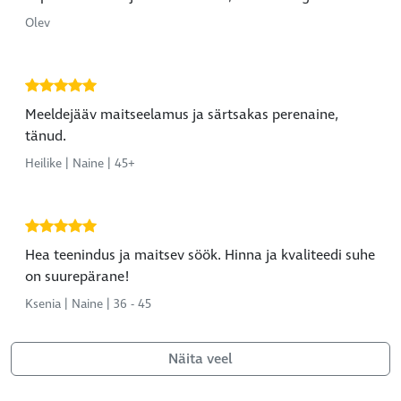
Olev
Meeldejääv maitseelamus ja särtsakas perenaine,
tänud.
Heilike | Naine | 45+
Hea teenindus ja maitsev söök. Hinna ja kvaliteedi suhe
on suurepärane!
Ksenia | Naine | 36 - 45
Näita veel