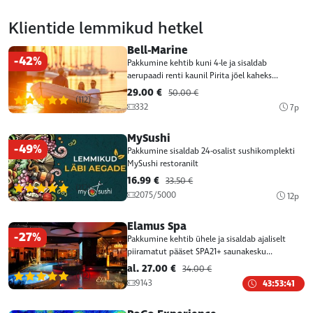
Klientide lemmikud hetkel
Bell-Marine
-42%
Pakkumine kehtib kuni 4-le ja sisaldab
aerupaadi renti kaunil Pirita jõel kaheks...
29.00 €
50.00 €
(112)
332
7p
MySushi
-49%
Pakkumine sisaldab 24-osalist sushikomplekti
MySushi restoranilt
16.99 €
33.50 €
(112)
2075/5000
12p
Elamus Spa
-27%
Pakkumine kehtib ühele ja sisaldab ajaliselt
piiramatut pääset SPA21+ saunakesku...
al. 27.00 €
34.00 €
(112)
9143
43:53:41