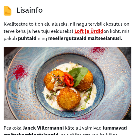
Lisainfo
Kvaliteetne toit on elu aluseks, nii nagu tervislik kosutus on
terve keha ja hea tuju eelduseks!
Loft ja Ürdid
on koht, mis
pakub
puhtaid
ning
meeliergutavaid maitseelamusi.
Peakoka
Janek Villermanni
käte all valmivad
lummavad