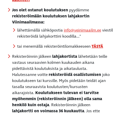
kalenteri
Jos olet ostanut koulutuksen
pyydämme
rekisteröimään koulutuksen lahjakortin
Viinimaailmassa:
lähettämällä sähköpostia
info@veinimaailm.ee
viesti
rekisteröidä lahjakorttini koodilla..."
tai menemällä rekisteröintilomakkeeseen
TÄSTÄ
Rekisteröinnin jälkeen
lahjakortista
lähetetään teille
vastaus seuraavien kolmen kuukauden aikana
pidettävistä koulutuksista ja aikataulusta.
Halutessanne voitte
rekisteröidä osallistumisen
joko
koulutukseen tai kurssille. Myös pidetään teidät ajan
tasalla seuraavista koulutusten/kursusten
aikarajoista.
Koulutukseen tulevan ei tarvitse
myöhemmin (rekisteröinnin jälkeen) olla sama
henkilö kuin ostaja
. Rekisteröinnin jälkeen
lahjakortti on voimassa 36 kuukautta
. Jos ette