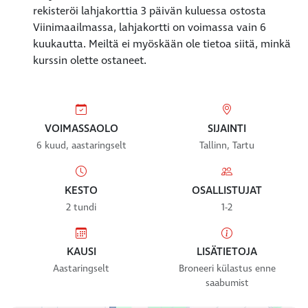
rekisteröi lahjakorttia 3 päivän kuluessa ostosta
Viinimaailmassa, lahjakortti on voimassa vain 6
kuukautta. Meiltä ei myöskään ole tietoa siitä, minkä
kurssin olette ostaneet.
VOIMASSAOLO
SIJAINTI
6 kuud, aastaringselt
Tallinn, Tartu
KESTO
OSALLISTUJAT
2 tundi
1-2
KAUSI
LISÄTIETOJA
Aastaringselt
Broneeri külastus enne
saabumist