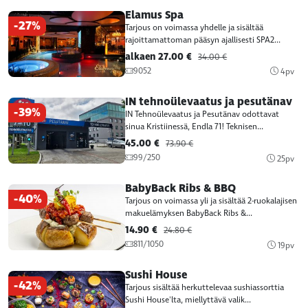
Elamus Spa
-27%
Tarjous on voimassa yhdelle ja sisältää
rajoittamattoman pääsyn ajallisesti SPA2...
alkaen 27.00 €
34.00 €
9052
4pv
IN tehnoülevaatus ja pesutänav
-39%
IN Tehnoülevaatus ja Pesutänav odottavat
sinua Kristiinessä, Endla 71! Teknisen...
45.00 €
73.90 €
99/250
25pv
BabyBack Ribs & BBQ
-40%
Tarjous on voimassa yli ja sisältää 2-ruokalajisen
makuelämyksen BabyBack Ribs &...
14.90 €
24.80 €
811/1050
19pv
Sushi House
-42%
Tarjous sisältää herkuttelevaa sushiassorttia
Sushi House'lta, miellyttävä valik...