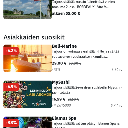
Tarjous sisältää kurssin ''Jännittävä viinien
maailma 2. osa - BORDEAUX'' Viro V...
alkaen 55.00 €
Asiakkaiden suosikit
Bell-Marine
-42%
Tarjous on voimassa enintään 4:lle ja sisältää
soutuveneen vuokrauksen kauniilla...
29.00 €
50.00 €
318
9pv
MySushi
-49%
Tarjous sisältää 24-osaisen sushisetin MySushi-
ravintolasta
16.99 €
33.50 €
1857/5000
14pv
Elamus Spa
-38%
Tarjous sisältää valitun pääsyn Elamus Spahan