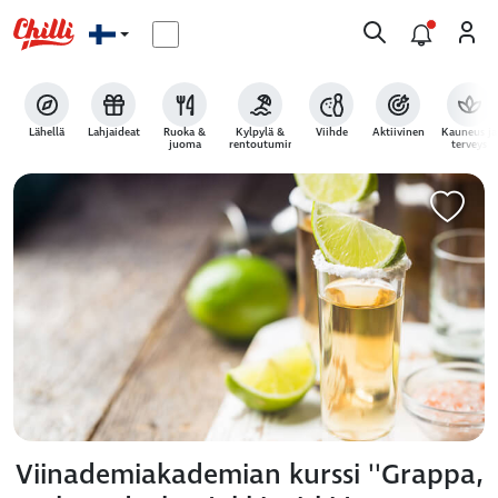
Lähellä
Lahjaideat
Ruoka &
Kylpylä &
Viihde
Aktiivinen
Kauneus ja
juoma
rentoutuminen
terveys
Viinademiakademian kurssi ''Grappa,