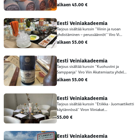
alkaen 45.00 €
Eesti Veiniakadeemia
Tarjous sisältää kurssin ''Viinin ja ruoan
yhdistäminen – perussäännöt'' Viro Vi...
alkaen 55.00 €
Eesti Veiniakadeemia
Tarjous sisältää kurssin ''Kuohuviini ja
Samppanja'' Viro Viin Akatemiasta yhdel...
alkaen 55.00 €
Eesti Veiniakadeemia
Tarjous sisältää kurssin ''Etiikka - Juomaetiketti
käytännössä'' Viron Viiniakat...
55.00 €
Eesti Veiniakadeemia