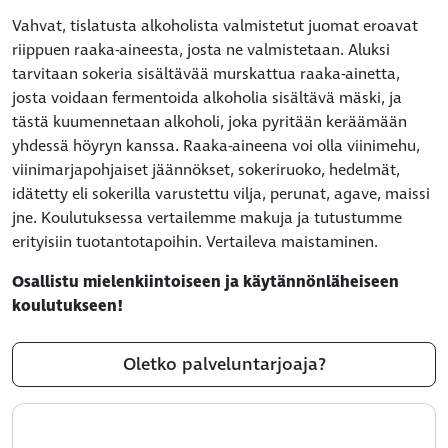
Vahvat, tislatusta alkoholista valmistetut juomat eroavat
riippuen raaka-aineesta, josta ne valmistetaan. Aluksi
tarvitaan sokeria sisältävää murskattua raaka-ainetta,
josta voidaan fermentoida alkoholia sisältävä mäski, ja
tästä kuumennetaan alkoholi, joka pyritään keräämään
yhdessä höyryn kanssa. Raaka-aineena voi olla viinimehu,
viinimarjapohjaiset jäännökset, sokeriruoko, hedelmät,
idätetty eli sokerilla varustettu vilja, perunat, agave, maissi
jne. Koulutuksessa vertailemme makuja ja tutustumme
erityisiin tuotantotapoihin. Vertaileva maistaminen.
Osallistu mielenkiintoiseen ja käytännönläheiseen
koulutukseen!
Oletko palveluntarjoaja?