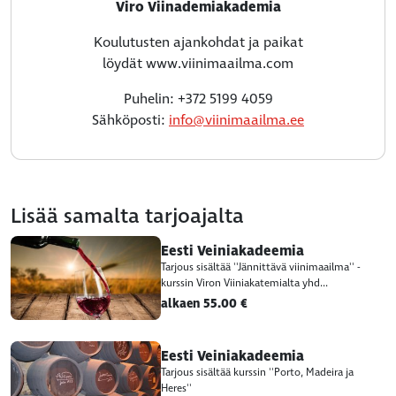
Viro Viinademiakademia
Koulutusten ajankohdat ja paikat
löydät www.viinimaailma.com
Puhelin: +372 5199 4059
Sähköposti:
info@viinimaailma.ee
Lisää samalta tarjoajalta
Eesti Veiniakadeemia
Tarjous sisältää ''Jännittävä viinimaailma'' -
kurssin Viron Viiniakatemialta yhd...
alkaen 55.00 €
Eesti Veiniakadeemia
Tarjous sisältää kurssin ''Porto, Madeira ja
Heres''