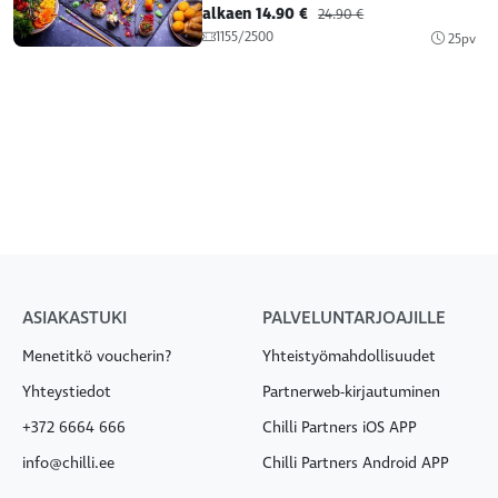
alkaen 14.90 €
24.90 €
1155/2500
25pv
ASIAKASTUKI
PALVELUNTARJOAJILLE
Menetitkö voucherin?
Yhteistyömahdollisuudet
Yhteystiedot
Partnerweb-kirjautuminen
+372 6664 666
Chilli Partners iOS APP
info@chilli.ee
Chilli Partners Android APP