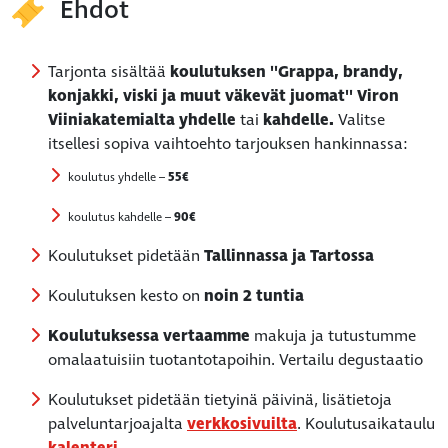
Ehdot
Tarjonta sisältää
koulutuksen ''Grappa, brandy,
konjakki, viski ja muut väkevät juomat'' Viron
Viiniakatemialta yhdelle
tai
kahdelle.
Valitse
itsellesi sopiva vaihtoehto tarjouksen hankinnassa:
koulutus yhdelle –
55€
koulutus kahdelle –
90€
Koulutukset pidetään
Tallinnassa ja Tartossa
Koulutuksen kesto on
noin 2 tuntia
Koulutuksessa vertaamme
makuja ja tutustumme
omalaatuisiin tuotantotapoihin. Vertailu degustaatio
Koulutukset pidetään tietyinä päivinä, lisätietoja
palveluntarjoajalta
verkkosivuilta
. Koulutusaikataulu