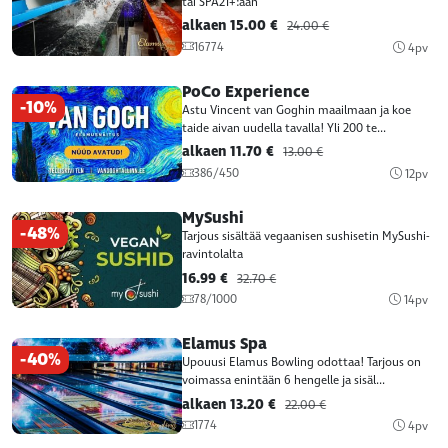
tai SPA21+:aan
alkaen 15.00 €
24.00 €
16774
4pv
PoCo Experience
-10%
Astu Vincent van Goghin maailmaan ja koe
taide aivan uudella tavalla! Yli 200 te...
alkaen 11.70 €
13.00 €
386/450
12pv
MySushi
-48%
Tarjous sisältää vegaanisen sushisetin MySushi-
ravintolalta
16.99 €
32.70 €
78/1000
14pv
Elamus Spa
-40%
Upouusi Elamus Bowling odottaa! Tarjous on
voimassa enintään 6 hengelle ja sisäl...
alkaen 13.20 €
22.00 €
1774
4pv