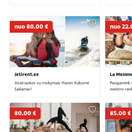
nuo 80.00 €
nuo 22.
Jetirent.ee
La Memme
Jūratraukos su mokymais Haven Kakumė
Pasigamink s
Sadamas!
meistro ran
80.00 €
85.00 €