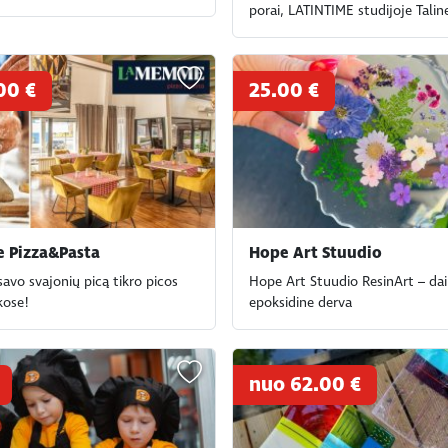
porai, LATINTIME studijoje Talin
00 €
25.00 €
 Pizza&Pasta
Hope Art Stuudio
avo svajonių picą tikro picos
Hope Art Stuudio ResinArt – dai
kose!
epoksidine derva
nuo 62.00 €