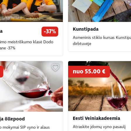
Kunstipada
-37%
za
Asmeninis stiklo kursas Kunstipa
imo meistriškumo klasė Dodo
dirbtuvėje
rane -37%
nuo 55.00 €
Eesti Veiniakadeemia
 ja õllepood
Atraskite įdomų vyno pasaulį
 mokymai SIP vyno ir alaus