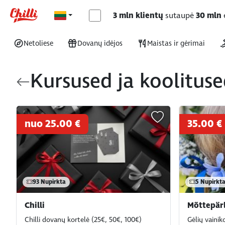
3 mln klientų
sutaupė
30 mln
Netoliese
Dovanų idėjos
Maistas ir gėrimai
Kursused ja koolitus
nuo 25.00 €
35.00 €
93
Nupirkta
5
Nupirkt
Chilli
Mõttepärl
Chilli dovanų kortelė (25€, 50€, 100€)
Gėlių vaini