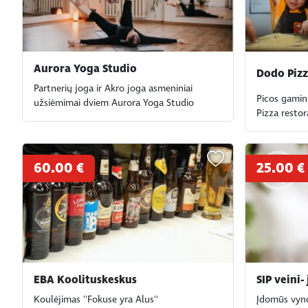
Aurora Yoga Studio
Dodo Piz
Partnerių joga ir Akro joga asmeniniai
Picos gamin
užsiėmimai dviem Aurora Yoga Studio
Pizza resto
60.00 €
25.00 €
EBA Koolituskeskus
SIP veini-
Koulėjimas ''Fokuse yra Alus''
Įdomūs vyno