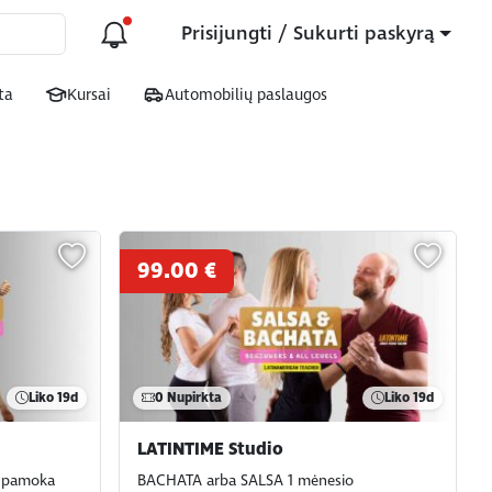
Prisijungti / Sukurti paskyrą
ta
Kursai
Automobilių paslaugos
99.00 €
Liko
19d
0
Nupirkta
Liko
19d
LATINTIME Studio
a pamoka
BACHATA arba SALSA 1 mėnesio