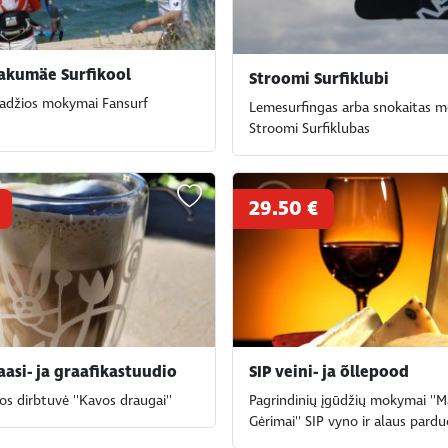
akumäe Surfikool
Stroomi Surfiklubi
radžios mokymai Fansurf
Lemesurfingas arba snokaitas 
Stroomi Surfiklubas
29.50 €
aasi- ja graafikastuudio
SIP veini- ja õllepood
jos dirbtuvė ''Kavos draugai''
Pagrindinių įgūdžių mokymai ''Ma
Gėrimai'' SIP vyno ir alaus pard
Tallinnas Telliskivis