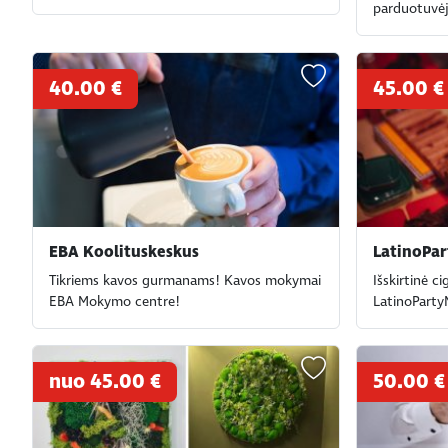
parduotuvėje
40.00 €
45.00 €
EBA Koolituskeskus
LatinoPa
Tikriems kavos gurmanams! Kavos mokymai
Išskirtinė ci
EBA Mokymo centre!
LatinoParty
nuo 45.00 €
50.00 €