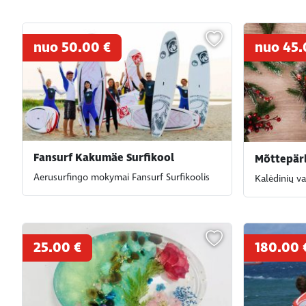
nuo 50.00 €
nuo 45.
Fansurf Kakumäe Surfikool
Mõttepärl
Aerusurfingo mokymai Fansurf Surfikoolis
Kalėdinių v
25.00 €
180.00 