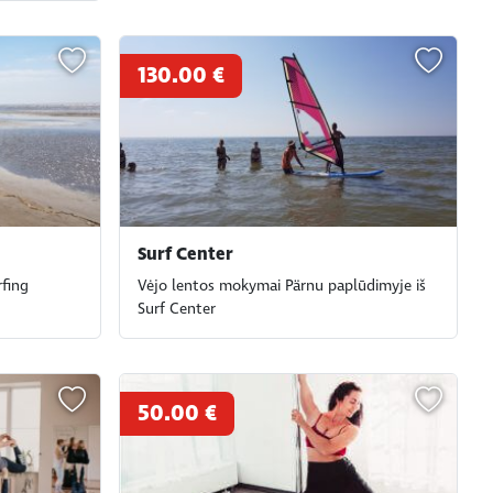
130.00 €
Surf Center
rfing
Vėjo lentos mokymai Pärnu paplūdimyje iš
Surf Center
50.00 €