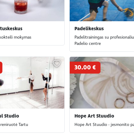
tuskeskus
Padelikeskus
kokteili mokymas
Padelitrainingas su profesionaliu
Padelio centre
30.00 €
ul Studio
Hope Art Stuudio
treniruotė Tartu
Hope Art Stuudio - jesmonito p