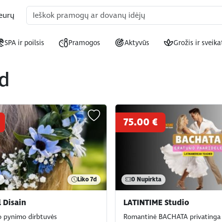
eurų
SPA ir poilsis
Pramogos
Aktyvūs
Grožis ir sveika
ed
75.00 €
a
Liko
7d
0
Nupirkta
 Disain
LATINTIME Studio
ko pynimo dirbtuvės
Romantinė BACHATA privating