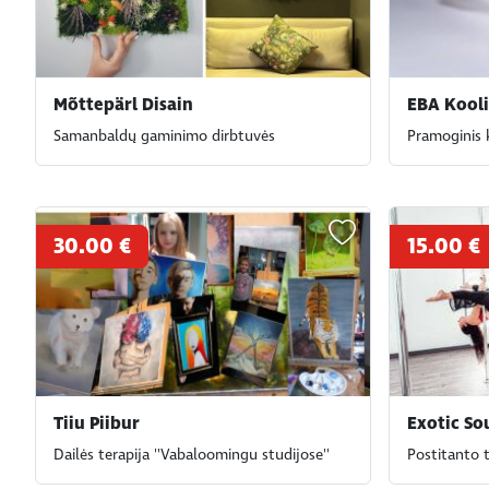
Mõttepärl Disain
EBA Kooli
Samanbaldų gaminimo dirbtuvės
Pramoginis 
30.00 €
15.00 €
Tiiu Piibur
Exotic So
Dailės terapija ''Vabaloomingu studijose''
Postitanto 