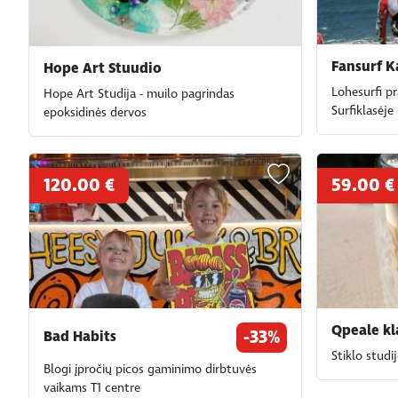
Fansurf K
Hope Art Stuudio
Lohesurfi p
Hope Art Studija - muilo pagrindas
Surfiklasėje
epoksidinės dervos
120.00 €
59.00 €
Qpeale kl
-33%
Bad Habits
Stiklo studi
Blogi įpročių picos gaminimo dirbtuvės
vaikams T1 centre