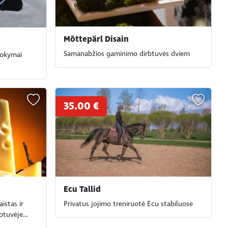
Mõttepärl Disain
Samanabžios gaminimo dirbtuvės dviem
mokymai
35.00 €
Ecu Tallid
istas ir
Privatus jojimo treniruotė Ecu stabiluose
uotuvėje