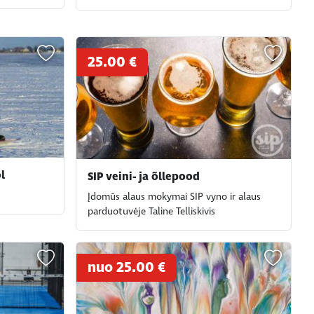
25.00 €
l
SIP veini- ja õllepood
Įdomūs alaus mokymai SIP vyno ir alaus
parduotuvėje Taline Telliskivis
nuo 25.00 €