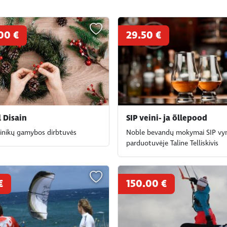
00 €
29.50 €
 Disain
SIP veini- ja õllepood
ainikų gamybos dirbtuvės
Noble bevandų mokymai SIP vyn
parduotuvėje Taline Telliskivis
€
150.00 €