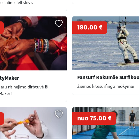
 Taline Telliskivis
180.00 €
Fansurf Kakumäe Surfikoo
rtyMaker
Žiemos kitesurfingo mokymai
garų ritinėjimo dirbtuvė iš
Maker!
nuo 75.00 €