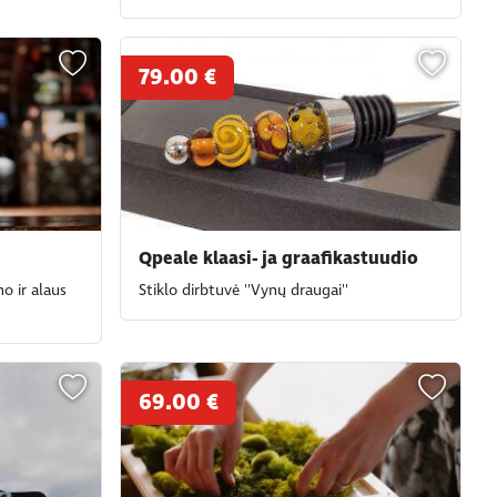
79.00 €
Qpeale klaasi- ja graafikastuudio
o ir alaus
Stiklo dirbtuvė ''Vynų draugai''
69.00 €