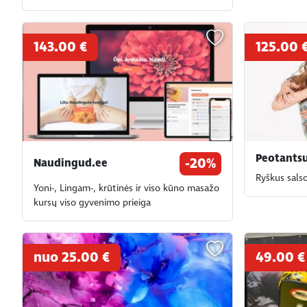
143.00 €
125.00 
Peotants
-20%
Naudingud.ee
Ryškus sals
Yoni-, Lingam-, krūtinės ir viso kūno masažo
kursų viso gyvenimo prieiga
nuo 25.00 €
49.00 €