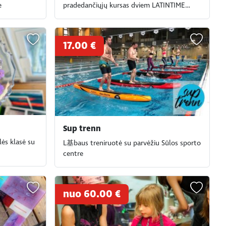
e
pradedančiųjų kursas dviem LATINTIME
šokių studijoje Taline
17.00 €
Sup trenn
lės klasė su
L基baus treniruotė su parvėžiu Sūlos sporto
centre
nuo 60.00 €