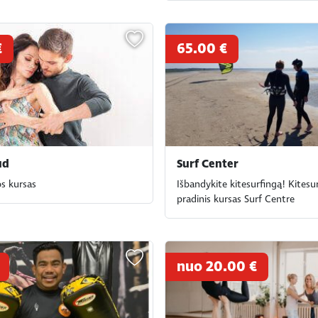
€
65.00 €
ud
Surf Center
os kursas
Išbandykite kitesurfingą! Kitesu
pradinis kursas Surf Centre
nuo 20.00 €