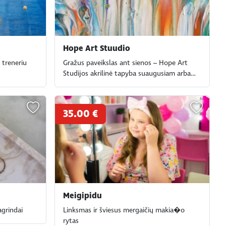
Hope Art Stuudio
 treneriu
Gražus paveikslas ant sienos – Hope Art
Studijos akrilinė tapyba suaugusiam arba
vaikui
35.00 €
Meigipidu
agrindai
Linksmas ir šviesus mergaičių makia�o
rytas