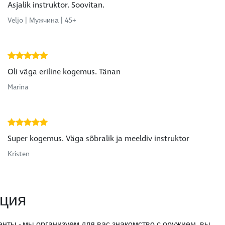
Asjalik instruktor. Soovitan.
Veljo | Мужчина | 45+
Oli väga eriline kogemus. Tänan
Marina
Super kogemus. Väga sõbralik ja meeldiv instruktor
Kristen
ция
ты - мы организуем для вас знакомство с оружием, вы