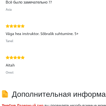
Всё было замечательно ??
Asia
Väga hea instruktor. Sõbralik suhtumine. 5+
Tanel
Aitah
Orest
Дополнительная информа
TopGun Лазерный тир
вы проведете незабываемые момен