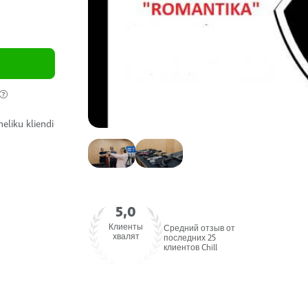
eliku kliendi
5,0
Клиенты
Средний отзыв от
хвалят
последних 25
клиентов Chill