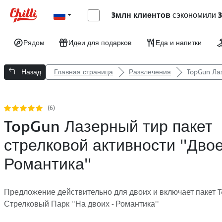
3млн клиентов
сэкономили
Рядом
Идеи для подарков
Еда и напитки
Назад
Главная страница
Развлечения
TopGun Лаз
(6)
TopGun Лазерный тир пакет
стрелковой активности ''Двое
Романтика''
Предложение действительно для двоих и включает пакет 
Стрелковый Парк ''На двоих - Романтика''