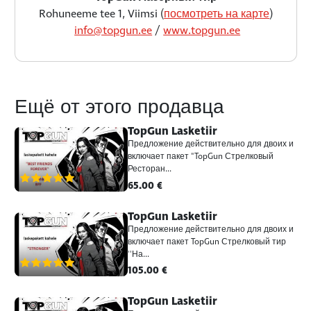
Rohuneeme tee 1, Viimsi (
посмотреть на карте
)
info@topgun.ee
/
www.topgun.ee
Ещё от этого продавца
TopGun Lasketiir
Предложение действительно для двоих и
включает пакет "TopGun Стрелковый
Ресторан...
(6)
65.00 €
TopGun Lasketiir
Предложение действительно для двоих и
включает пакет TopGun Стрелковый тир
''На...
(6)
105.00 €
TopGun Lasketiir