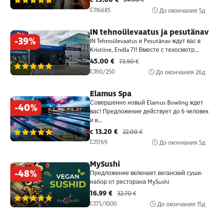
24.00 €
16685
До окончания
5д
IN tehnoülevaatus ja pesutänav
-39%
IN Tehnoülevaatus и Pesutänav ждут вас в
Kristiine, Endla 71! Вместе с техосмотр...
45.00 €
73.90 €
(6)
90/250
До окончания
26д
Elamus Spa
Совершенно новый Elamus Bowling ждет
-40%
вас! Предложение действует до 6 человек
и в...
c 13.20 €
(6)
22.00 €
1769
До окончания
5д
MySushi
-48%
Предложение включает веганский суши-
набор от ресторана MySushi
16.99 €
32.70 €
(6)
75/1000
До окончания
15д