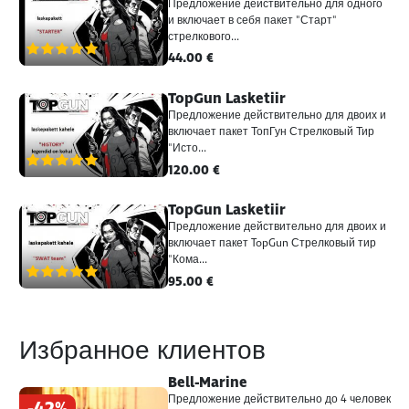
Предложение действительно для одного
и включает в себя пакет "Старт"
стрелкового...
(6)
44.00 €
TopGun Lasketiir
Предложение действительно для двоих и
включает пакет ТопГун Стрелковый Тир
"Исто...
(6)
120.00 €
TopGun Lasketiir
Предложение действительно для двоих и
включает пакет TopGun Стрелковый тир
"Кома...
(6)
95.00 €
Избранное клиентов
Bell-Marine
Предложение действительно до 4 человек