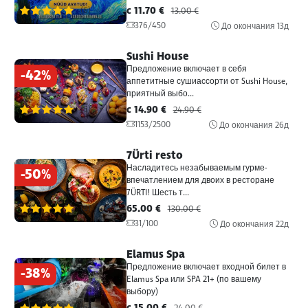
c 11.70 €
(6)
13.00 €
376/450
До окончания
13д
Sushi House
Предложение включает в себя
-42%
аппетитные сушиассорти от Sushi House,
приятный выбо...
c 14.90 €
(6)
24.90 €
1153/2500
До окончания
26д
7Ürti resto
Насладитесь незабываемым гурме-
-50%
впечатлением для двоих в ресторане
7ÜRTI! Шесть т...
65.00 €
(6)
130.00 €
31/100
До окончания
22д
Elamus Spa
Предложение включает входной билет в
-38%
Elamus Spa или SPA 21+ (по вашему
выбору)
c 15.00 €
(6)