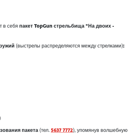
т в себя
пакет TopGun стрельбища "На двоих -
оружий
(выстрелы распределяются между стрелками)
:
)
зования пакета
(тел.
5637 7772
), упомянув волшебную