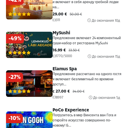
-42%
и включает в себя аренду гребной лодки
на...
29.00 €
(6)
50.00 €
311
До окончания
10д
MySushi
-49%
Предложение включает 24-компонентный
суши-набор от ресторана MySushi
16.99 €
33.50 €
(6)
1770/5000
До окончания
15д
Elamus Spa
Предложение рассчитано на одного гостя
-27%
и включает безлимитный по времени
доступ...
c 27.00 €
(6)
34.00 €
8997
До окончания
5д
PoCo Experience
Погрузитесь в мир Винсента ван Гога и
-10%
откройте искусство совершенно по-
новому! Б...