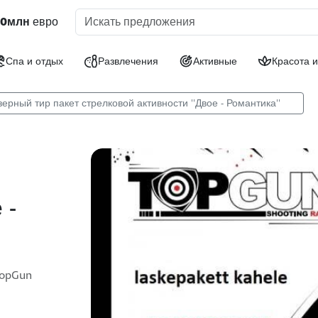
30млн
евро
Спа и отдых
Развлечения
Активные
Красота и
ерный тир пакет стрелковой активности ''Двое - Романтика''
 -
TopGun