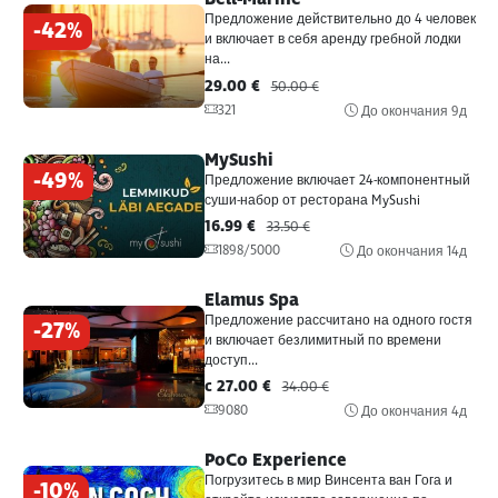
Предложение действительно до 4 человек
-42%
и включает в себя аренду гребной лодки
на...
29.00 €
50.00 €
321
До окончания
9д
MySushi
-49%
Предложение включает 24-компонентный
суши-набор от ресторана MySushi
16.99 €
33.50 €
1898/5000
До окончания
14д
Elamus Spa
Предложение рассчитано на одного гостя
-27%
и включает безлимитный по времени
доступ...
c 27.00 €
34.00 €
9080
До окончания
4д
PoCo Experience
Погрузитесь в мир Винсента ван Гога и
-10%