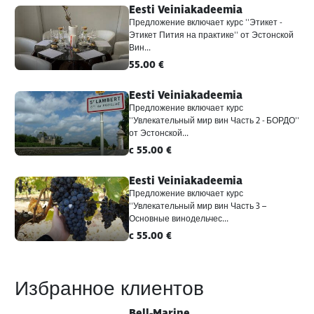
Eesti Veiniakadeemia
Предложение включает курс ''Этикет -
Этикет Пития на практике'' от Эстонской
Вин...
55.00 €
Eesti Veiniakadeemia
Предложение включает курс
''Увлекательный мир вин Часть 2 - БОРДО''
от Эстонской...
c 55.00 €
Eesti Veiniakadeemia
Предложение включает курс
''Увлекательный мир вин Часть 3 –
Основные винодельчес...
c 55.00 €
Избранное клиентов
Bell-Marine