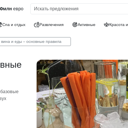
30млн
евро
Спа и отдых
Развлечения
Активные
Красота и
 вина и еды – основные правила
овные
 базовые
вух