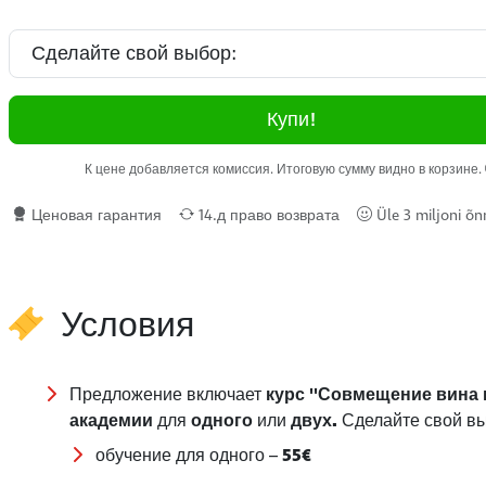
Купи!
К цене добавляется комиссия. Итоговую сумму видно в корзине.
Ценовая гарантия
14.д право возврата
Üle 3 miljoni õnn
Условия
Предложение включает
курс ''Совмещение вина 
академии
для
одного
или
двух.
Сделайте свой в
обучение для одного –
55€