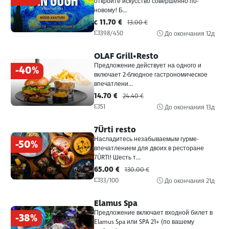
откройте искусство совершенно по-
новому! Б...
c 11.70 €
13.00 €
398/450
До окончания
12д
OLAF Grill•Resto
Предложение действует на одного и
-40%
включает 2-блюдное гастрономическое
впечатлени...
14.70 €
24.40 €
51
До окончания
13д
7Ürti resto
Насладитесь незабываемым гурме-
-50%
впечатлением для двоих в ресторане
7ÜRTI! Шесть т...
65.00 €
130.00 €
33/100
До окончания
21д
Elamus Spa
Предложение включает входной билет в
-38%
Elamus Spa или SPA 21+ (по вашему