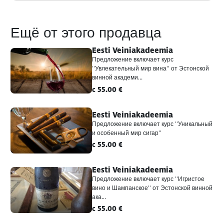
Ещё от этого продавца
Eesti Veiniakadeemia
Предложение включает курс
''Увлекательный мир вина'' от Эстонской
винной академи...
c 55.00 €
Eesti Veiniakadeemia
Предложение включает курс ''Уникальный
и особенный мир сигар''
c 55.00 €
Eesti Veiniakadeemia
Предложение включает курс ''Игристое
вино и Шампанское'' от Эстонской винной
ака...
c 55.00 €