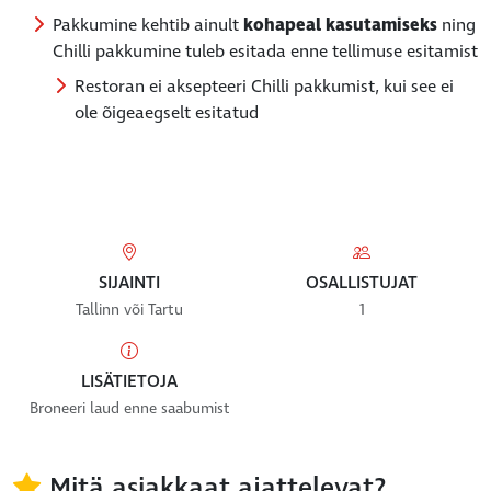
Pakkumine kehtib ainult
kohapeal kasutamiseks
ning
Chilli pakkumine tuleb esitada enne tellimuse esitamist
​Restoran ei aksepteeri Chilli pakkumist, kui see ei
ole õigeaegselt esitatud
SIJAINTI
OSALLISTUJAT
Tallinn või Tartu
1
LISÄTIETOJA
Broneeri laud enne saabumist
Mitä asiakkaat ajattelevat?