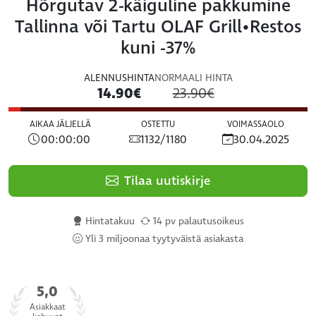
Hõrgutav 2-käiguline pakkumine
Tallinna või Tartu OLAF Grill•Restos
kuni -37%
ALENNUSHINTA
NORMAALI HINTA
14.90€
23.90€
AIKAA JÄLJELLÄ
OSTETTU
VOIMASSAOLO
00:00:00
1132/1180
30.04.2025
Tilaa uutiskirje
Hintatakuu
14 pv palautusoikeus
Yli 3 miljoonaa tyytyväistä asiakasta
5,0
Asiakkaat