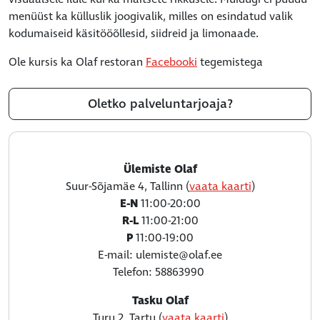
menüüst ka külluslik joogivalik, milles on esindatud valik
kodumaiseid käsitööõllesid, siidreid ja limonaade.
Ole kursis ka Olaf restoran
Facebooki
tegemistega
Oletko palveluntarjoaja?
Ülemiste Olaf
Suur-Sõjamäe 4, Tallinn (
vaata kaarti
)
E-N
11:00-20:00
R-L
11:00-21:00
P
11:00-19:00
E-mail: ulemiste@olaf.ee
Telefon: 58863990
Tasku Olaf
Turu 2, Tartu (
vaata kaarti
)