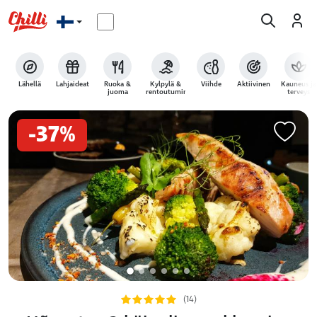
Lähellä
Lahjaideat
Ruoka &
Kylpylä &
Viihde
Aktiivinen
Kauneus ja
juoma
rentoutuminen
terveys
-37%
(14)