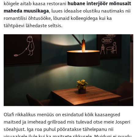
kõigele aitab kaasa restorani
hubane interjöör mõnusalt
maheda muusikaga
, luues ideaalse olustiku nautimaks nii
romantilisi õhtusööke, lõunaid kolleegidega kui ka
tähtpäevi lähedaste seltsis.
Olafi rikkalikus menüüs on esindatud kõik kaasaegsed
maitsed ja imehead grillroad mis tulevad otse meie Josperi
söeahjust. Iga roa puhul pööratakse tähelepanu nii
visuaalsele ilule kui ka maitsete rikkusele. Muidugi ei puudu