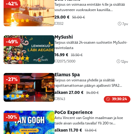
-42%
Tarjous on voimassa enintään 4:lle ja sisältää
soutuveneen vuokrauksen kauniilla...
29.00 €
50.00 €
(14)
332
7pv
MySushi
-49%
Tarjous sisältää 24-osaisen sushisetin MySushi-
ravintolasta
16.99 €
33.50 €
(14)
2075/5000
12pv
Elamus Spa
-27%
Tarjous on voimassa yhdelle ja sisältää
rajoittamattoman pääsyn ajallisesti SPA2...
alkaen 27.00 €
34.00 €
(14)
9143
39:30:24
PoCo Experience
-10%
Astu Vincent van Goghin maailmaan ja koe
taide aivan uudella tavalla! Yli 200 te...
alkaen 11.70 €
13.00 €
(14)