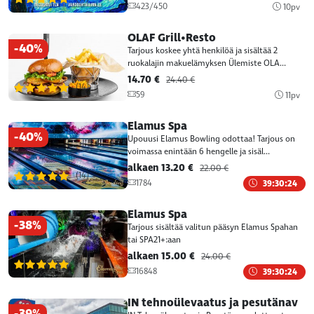
423/450
10pv
OLAF Grill•Resto
-40%
Tarjous koskee yhtä henkilöä ja sisältää 2
ruokalajin makuelämyksen Ülemiste OLA...
14.70 €
24.40 €
(14)
59
11pv
Elamus Spa
-40%
Upouusi Elamus Bowling odottaa! Tarjous on
voimassa enintään 6 hengelle ja sisäl...
alkaen 13.20 €
22.00 €
(14)
1784
39:30:24
Elamus Spa
-38%
Tarjous sisältää valitun pääsyn Elamus Spahan
tai SPA21+:aan
alkaen 15.00 €
24.00 €
(14)
16848
39:30:24
IN tehnoülevaatus ja pesutänav
-39%