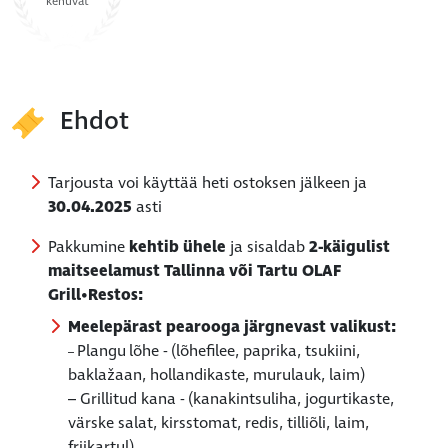
kehuvat
Ehdot
Tarjousta voi käyttää heti ostoksen jälkeen ja
30.04.2025
asti
Pakkumine
kehtib ühele
ja sisaldab
2-käigulist
maitseelamust Tallinna või Tartu OLAF
Grill•Restos:
Meelepärast pearooga järgnevast valikust:
Plangu
lõhe - (lõhefilee, paprika, tsukiini,
–
baklažaan, hollandikaste, murulauk, laim)
– Grillitud kana - (kanakintsuliha, jogurtikaste,
värske salat, kirsstomat, redis, tilliõli, laim,
friikartul)