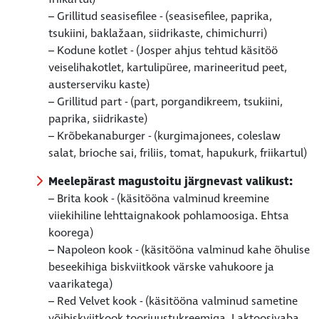
– Grillitud seasisefilee - (seasisefilee, paprika,
tsukiini, baklažaan, siidrikaste, chimichurri)
– Kodune kotlet - (Josper ahjus tehtud käsitöö
veiselihakotlet, kartulipüree, marineeritud peet,
austerserviku kaste)
– Grillitud part - (part, porgandikreem, tsukiini,
paprika, siidrikaste)
– Krõbekanaburger - (kurgimajonees, coleslaw
salat, brioche sai, friliis, tomat, hapukurk, friikartul)
Meelepärast magustoitu järgnevast valikust:
– Brita kook - (käsitööna valminud kreemine
viiekihiline lehttaignakook pohlamoosiga. Ehtsa
koorega)
– Napoleon kook - (käsitööna valminud kahe õhulise
beseekihiga biskviitkook värske vahukoore ja
vaarikatega)
– Red Velvet kook - (käsitööna valminud sametine
võibiskviitkook toorjuustukreemiga. Laktoosivaba