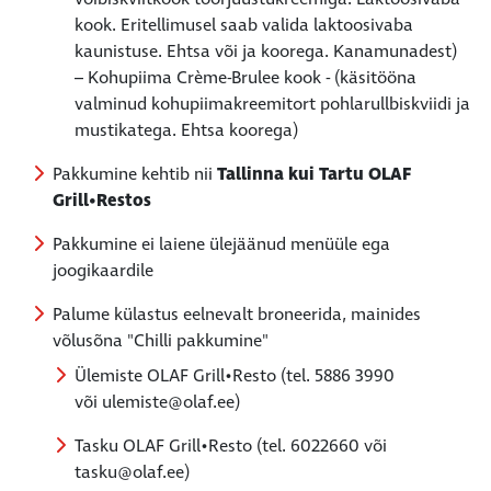
kook. Eritellimusel saab valida laktoosivaba
kaunistuse. Ehtsa või ja koorega. Kanamunadest)
– Kohupiima Crème-Brulee kook - (käsitööna
valminud kohupiimakreemitort pohlarullbiskviidi ja
mustikatega. Ehtsa koorega)
Pakkumine kehtib nii
Tallinna kui Tartu
OLAF
Grill•Restos
Pakkumine ei laiene ülejäänud menüüle ega
joogikaardile
Palume külastus eelnevalt broneerida, mainides
võlusõna "Chilli pakkumine"
Ülemiste OLAF Grill•Resto (tel. 5886 3990
või ulemiste@olaf.ee)
Tasku OLAF Grill•Resto (tel. 6022660 või
tasku@olaf.ee)