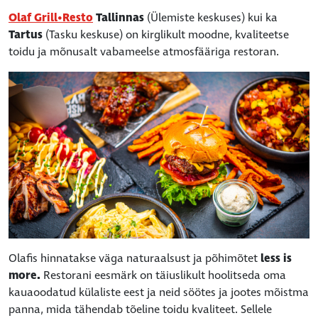
Olaf Grill•Resto
Tallinnas
(Ülemiste keskuses) kui ka
Tartus
(Tasku keskuse) on kirglikult moodne, kvaliteetse
toidu ja mõnusalt vabameelse atmosfääriga restoran.
Olafis hinnatakse väga naturaalsust ja põhimõtet
less is
more.
Restorani eesmärk on täiuslikult hoolitseda oma
kauaoodatud külaliste eest ja neid söötes ja jootes mõistma
panna, mida tähendab tõeline toidu kvaliteet. Sellele