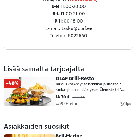
E-N
11:00-20:00
R-L
11:00-21:00
P
11:00-18:00
E-mail: tasku@olaf.ee
Telefon: 6022660
Lisää samalta tarjoajalta
OLAF Grill•Resto
-40%
Tarjous koskee yhtä henkilöä ja sisältää 2
ruokalajin makuelämyksen Ülemiste OLA...
14.70 €
24.40 €
(14)
59 Ostettu
11pv
Asiakkaiden suosikit
Bell-Marine