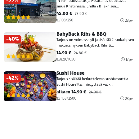
IN Tehnoülevaatus ja Pesutänav odottavat
sinua Kristiinessä, Endla 71! Teknisen...
45.00 €
73.90 €
(14)
108/250
23pv
BabyBack Ribs & BBQ
-40%
Tarjous on voimassa yli ja sisältää 2-ruokalajisen
makuelämyksen BabyBack Ribs &...
14.90 €
24.80 €
(14)
829/1050
17pv
Sushi House
-42%
Tarjous sisältää herkuttelevaa sushiassorttia
Sushi House'lta, miellyttävä valik...
alkaen 14.90 €
24.90 €
(14)
1158/2500
23pv