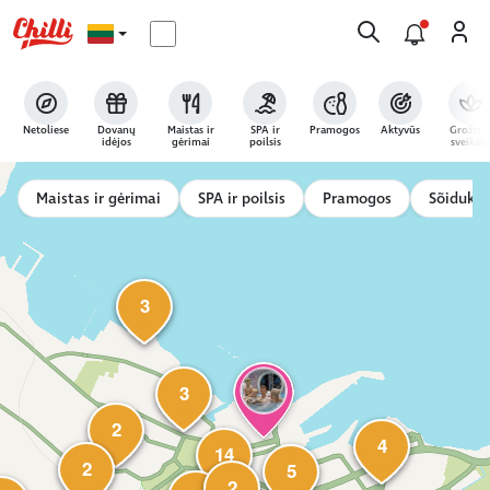
Netoliese
Dovanų
Maistas ir
SPA ir
Pramogos
Aktyvūs
Grožis i
idėjos
gėrimai
poilsis
sveikata
Maistas ir gėrimai
SPA ir poilsis
Pramogos
Sõidukil
3
3
2
4
14
2
5
2