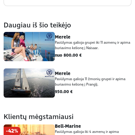
Daugiau iš šio teikėjo
Merele
Pasiūlymas galioja grupei iki 11 asmenų ir apima
buriavimo kelionę į Naisaar.
nuo 800.00 €
Merele
Pasiūlymas galioja 11 žmonių grupei ir apima
buriavimo kelionę į Pranglį.
950.00 €
Klientų mėgstamiausi
Bell-Marine
-42%
Pasiūlymas galioja iki 4 asmenų ir apima