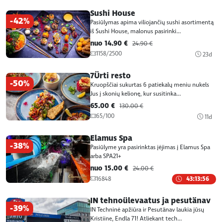
Sushi House
-42%
Pasiūlymas apima viliojančių sushi asortimentą
iš Sushi House, malonus pasirinki...
nuo 14.90 €
24.90 €
1158/2500
23d
7Ürti resto
-50%
Kruopščiai sukurtas 6 patiekalų meniu nukels
Jus į skonių kelionę, kur susitinka...
65.00 €
130.00 €
65/100
11d
Elamus Spa
-38%
Pasiūlyme yra pasirinktas įėjimas į Elamus Spa
arba SPA21+
nuo 15.00 €
24.00 €
16848
43:13:56
IN tehnoülevaatus ja pesutänav
-39%
IN Techninė apžiūra ir Pesutänav laukia jūsų
Kristiine, Endla 71! Atliekant tech...