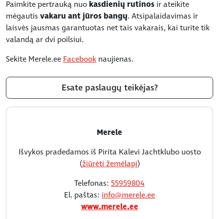
Paimkite pertrauką nuo
kasdienių rutinos
ir ateikite
mėgautis
vakaru ant jūros bangų
. Atsipalaidavimas ir
laisvės jausmas garantuotas net tais vakarais, kai turite tik
valandą ar dvi poilsiui.
Sekite Merele.ee
Facebook
naujienas.
Esate paslaugų teikėjas?
Merele
Išvykos pradedamos iš Pirita Kalevi Jachtklubo uosto
(
žiūrėti žemėlapį
)
Telefonas:
55959804
El. paštas:
info@merele.ee
www.merele.ee