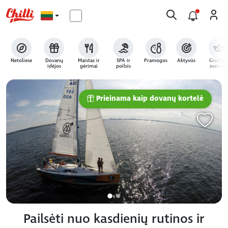
Netoliese
Dovanų
Maistas ir
SPA ir
Pramogos
Aktyvūs
Grožis i
idėjos
gėrimai
poilsis
sveikata
Prieinama kaip dovanų kortelė
Pailsėti nuo kasdienių rutinos ir