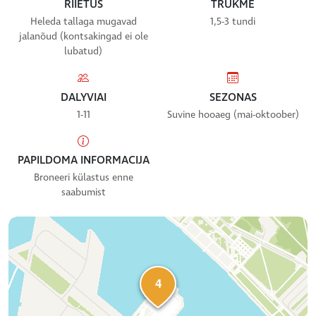
RIIETUS
TRUKMĖ
Heleda tallaga mugavad
1,5-3 tundi
jalanõud (kontsakingad ei ole
lubatud)
DALYVIAI
SEZONAS
1-11
Suvine hooaeg (mai-oktoober)
PAPILDOMA INFORMACIJA
Broneeri külastus enne
saabumist
4