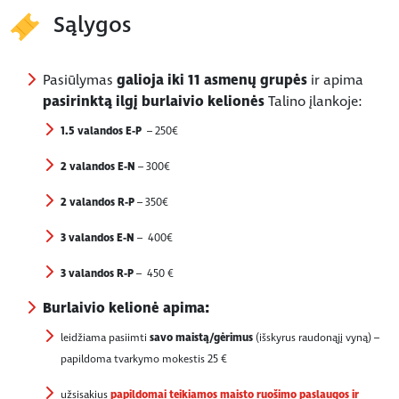
Sąlygos
Pasiūlymas
galioja iki 11 asmenų grupės
ir apima
pasirinktą ilgį burlaivio kelionės
Talino įlankoje:
1.5 valandos E-P
– 250€
2 valandos E-N
– 300€
2 valandos R-P
– 350€
3 valandos
E-N
– 400€
3 valandos
R-P
– 450 €
Burlaivio kelionė apima:
leidžiama pasiimti
savo maistą/gėrimus
(išskyrus raudonąjį vyną) –
papildoma tvarkymo mokestis 25 €
užsisakius
papildomai teikiamos maisto ruošimo paslaugos ir