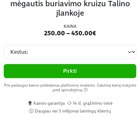
mėgautis buriavimo kruizu Talino
įlankoje
KAINA
250.00 – 450.00€
Pirkti
Prie paslaugos kainos pridedamas platformos mokestis. Galutinę kainą matysite
prieš apmokėjimą.
Kainos garantija
14 d. grąžinimo teisė
Daugiau nei 3 milijonai laimingų klientų