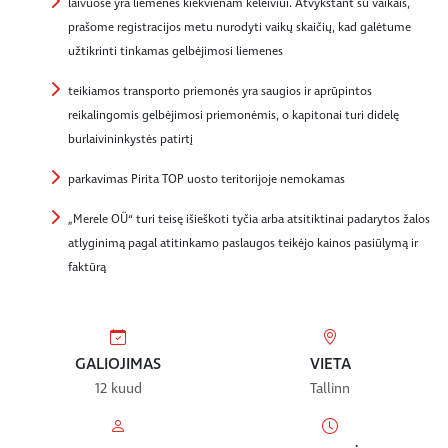
laivuose yra liemenės kiekvienam keleiviui. Atvykstant su vaikais,
prašome registracijos metu nurodyti vaikų skaičių, kad galėtume
užtikrinti tinkamas gelbėjimosi liemenes
teikiamos transporto priemonės yra saugios ir aprūpintos
reikalingomis gelbėjimosi priemonėmis, o kapitonai turi didelę
burlaivininkystės patirtį
parkavimas Pirita TOP uosto teritorijoje nemokamas
„Merele OÜ“ turi teisę išieškoti tyčia arba atsitiktinai padarytos žalos
atlyginimą pagal atitinkamo paslaugos teikėjo kainos pasiūlymą ir
faktūrą
GALIOJIMAS
VIETA
12 kuud
Tallinn