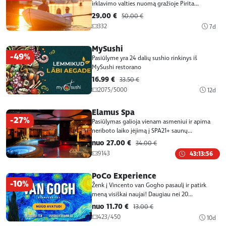
irklavimo valties nuomą gražioje Pirita...
29.00 €
50.00 €
332
7d
MySushi
-49%
Pasiūlyme yra 24 dalių sushio rinkinys iš
MySushi restorano
16.99 €
33.50 €
2075/5000
12d
Elamus Spa
-27%
Pasiūlymas galioja vienam asmeniui ir apima
neriboto laiko įėjimą į SPA21+ saunų...
nuo 27.00 €
34.00 €
9143
43:13:56
PoCo Experience
-10%
Ženk į Vincento van Gogho pasaulį ir patirk
meną visiškai naujai! Daugiau nei 20...
nuo 11.70 €
13.00 €
423/450
10d