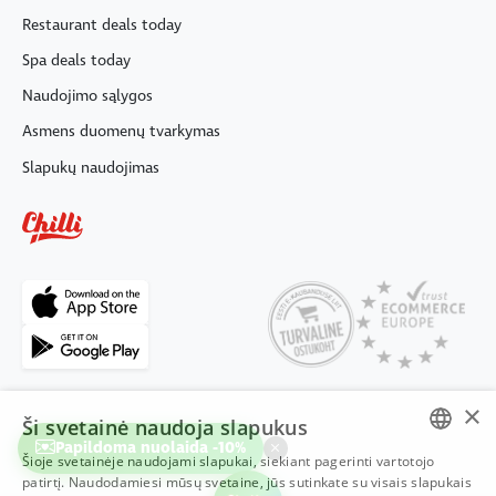
Restaurant deals today
Spa deals today
Naudojimo sąlygos
Asmens duomenų tvarkymas
Slapukų naudojimas
×
Ši svetainė naudoja slapukus
Papildoma nuolaida -10%
Šioje svetainėje naudojami slapukai, siekiant pagerinti vartotojo
ESTONIAN
patirtį. Naudodamiesi mūsų svetaine, jūs sutinkate su visais slapukais