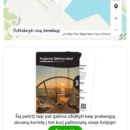
Atidaryti visą žemėlapį
OpenFreeMap
© OpenMapTiles
Data from
OpenStreetMap
Šią patirtį taip pat galima užsakyti kaip prabangią
dovanų kortelę į bet kurį paštomatą visoje Estijoje!