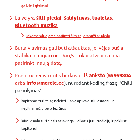
gaivieji gėrimai
Laive yra
šilti pledai
,
šaldytuvas
,
tualetas
,
Bluetooth muzika
rekomenduojame pasiimti šiltesnį drabužį ar pledą
Burlaiviavimas gali būti atšauktas, jei vėjas pučia
stabiliai daugiau nei 14m/s. Tokiu atveju galima
pasirinkti naują datą.
Prašome registruotis burlaiviui
iš anksto
(
55959804
arba
info@merele.ee
), nurodant kodinę frazę ''Chilli
pasiūlymas''
kapitonas turi teisę neleisti į laivą apsvaigusių asmenų ir
nepilnamečių be priežiūros
laive visada turi elgtis atsakingai, laikytis jūrų tradicijų ir paklusti
kapitonui