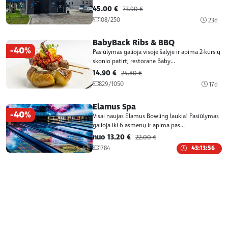
45.00 €
73.90 €
108/250
23d
BabyBack Ribs & BBQ
-40%
Pasiūlymas galioja visoje šalyje ir apima 2-kursių
skonio patirtį restorane Baby...
14.90 €
24.80 €
829/1050
17d
Elamus Spa
-40%
Visai naujas Elamus Bowling laukia! Pasiūlymas
galioja iki 6 asmenų ir apima pas...
nuo 13.20 €
22.00 €
1784
43:13:56