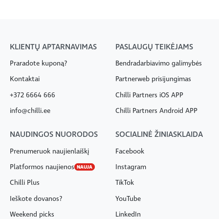
KLIENTŲ APTARNAVIMAS
PASLAUGŲ TEIKĖJAMS
Praradote kuponą?
Bendradarbiavimo galimybės
Kontaktai
Partnerweb prisijungimas
+372 6664 666
Chilli Partners iOS APP
info@chilli.ee
Chilli Partners Android APP
NAUDINGOS NUORODOS
SOCIALINĖ ŽINIASKLAIDA
Prenumeruok naujienlaiškį
Facebook
Platformos naujienos
Instagram
NAUJA
Chilli Plus
TikTok
Ieškote dovanos?
YouTube
Weekend picks
LinkedIn