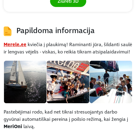
Žiūrėti 3D
Papildoma informacija
Merele.ee
kviečia į plaukimą! Raminanti jūra, šildanti saulė
ir lengvas vėjelis - viskas, ko reikia tikram atsipalaidavimui!
Pastebėjimai rodo, kad net tikrai stresuojantys darbo
gyvūnai automatiškai pereina į poilsio režimą, kai žengia į
MeriOni
laivą.