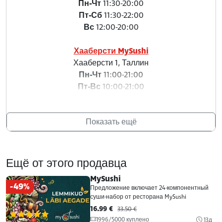
Пн-Чт
11:30-20:00
Пт-Сб
11:30-22:00
Вс
12:00-20:00
Хааберсти MySushi
Хааберсти 1, Таллин
Пн-Чт
11:00-21:00
Пт-Вс
10:00-21:00
Сукман MySushi
Показать ещё
Лиивалая 53, Таллин
Пн-Чт
11:30-20:00
Пт
11:30-21:00
С
12:00-21:00
Ещё от этого продавца
Вс
12:00-19:00
MySushi
-49%
Предложение включает 24-компонентный
Центр пиратов MySushi
суши-набор от ресторана MySushi
Меривая те 24, Таллин
16.99 €
33.50 €
(540)
Пн-Чт
11:30-20:00
1996/5000 куплено
13д