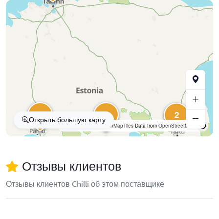
2
2
2
Открыть большую карту
OpenFreeMap
© OpenMapTiles
Data from
OpenStreetMap
Отзывы клиентов
Отзывы клиентов Chilli об этом поставщике