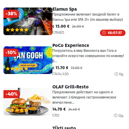
Elamus Spa
Улемисте MySushi
-38%
Предложение включает входной билет в
Сuur-Сойямяэ 4, Таллин
Elamus Spa или SPA 21+ (по вашему выбору)
Пн-Вс
11:00-22:00
c 15.00 €
24.00 €
(540)
16825
66:07:37
Виру MySushi
PoCo Experience
Виру вышак 4-6, Таллин
Погрузитесь в мир Винсента ван Гога и
-10%
Пн-Чт
11-21:00
откройте искусство совершенно по-новому!
Пт-Сб
11-23:00
Б...
c 11.70 €
13.00 €
(540)
Центр Мустамяэ MySushi
414/450
11д
A.H Таммсааре те 104а, Таллин
OLAF Grill•Resto
Пн-Чт
11-22:00
Предложение действует на одного и
-40%
Пт-Сб
11-23:00
включает 2-блюдное гастрономическое
впечатлени...
Центр Струоми MySushi
14.70 €
24.40 €
(540)
Туулемаа 20, Таллин
55
12д
Пн-Вс
11:00-21:00
7Ürti resto