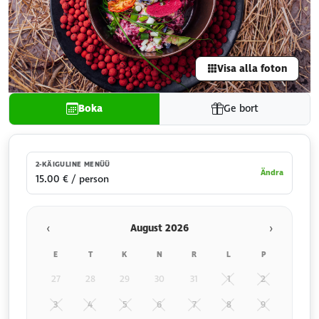
Visa alla foton
Boka
Ge bort
2-KÄIGULINE MENÜÜ
Ändra
15.00 € / person
‹
›
August 2026
E
T
K
N
R
L
P
27
28
29
30
31
1
2
3
4
5
6
7
8
9