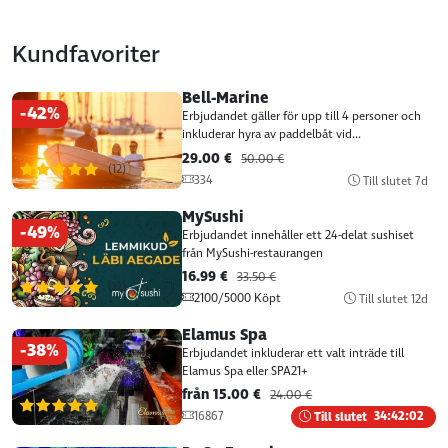
Kundfavoriter
Bell-Marine
-42%
Erbjudandet gäller för upp till 4 personer och
inkluderar hyra av paddelbåt vid...
29.00 €
50.00 €
(12)
334
Till slutet 7d
MySushi
-49%
Erbjudandet innehåller ett 24-delat sushiset
från MySushi-restaurangen
16.99 €
33.50 €
(12)
2100/5000 Köpt
Till slutet 12d
Elamus Spa
-38%
Erbjudandet inkluderar ett valt inträde till
Elamus Spa eller SPA21+
från 15.00 €
24.00 €
(12)
16867
Till slutet
34:42:01