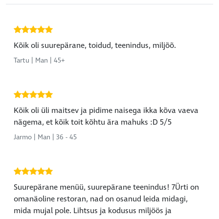
Kõik oli suurepärane, toidud, teenindus, miljõõ.
Tartu | Man | 45+
Kõik oli üli maitsev ja pidime naisega ikka kõva vaeva
nägema, et kõik toit kõhtu ära mahuks :D 5/5
Jarmo | Man | 36 - 45
Suurepärane menüü, suurepärane teenindus! 7Ürti on
omanäoline restoran, nad on osanud leida midagi,
mida mujal pole. Lihtsus ja kodusus miljöös ja