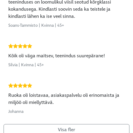
teeninduses on loomulikul viisil seotud kõrgklassi
kokandusega. Kindlasti soovin seda ka teistele ja
kindlasti lähen ka ise veel sinna.
Soans-Tammisto | Kvinna | 45+
Kõik oli väga maitsev, teenindus suurepärane!
Silvia | Kvinna | 45+
Ruoka oli loistavaa, asiakaspalvelu oli erinomaista ja
miljöö oli miellyttävä.
Johanna
Visa fler