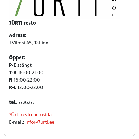
7ÜRTI resto
Adress:
J.Vilmsi 45, Tallinn
Öppet:
P-E
stängt
T-K
16:00-21.00
N
16:00-22:00
R-L
12:00-22.00
tel.
7726277
7Ürti resto hemsida
E-mail:
info@7urti.ee