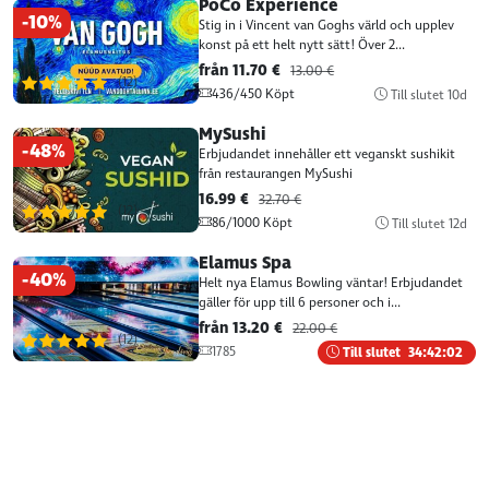
PoCo Experience
-10%
Stig in i Vincent van Goghs värld och upplev
konst på ett helt nytt sätt! Över 2...
från 11.70 €
13.00 €
(12)
436/450 Köpt
Till slutet 10d
MySushi
-48%
Erbjudandet innehåller ett veganskt sushikit
från restaurangen MySushi
16.99 €
32.70 €
(12)
86/1000 Köpt
Till slutet 12d
Elamus Spa
-40%
Helt nya Elamus Bowling väntar! Erbjudandet
gäller för upp till 6 personer och i...
från 13.20 €
22.00 €
(12)
1785
Till slutet
34:42:01