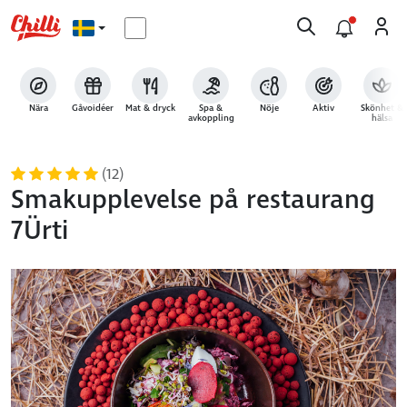
Nära
Gåvoidéer
Mat & dryck
Spa &
Nöje
Aktiv
Skönhet &
avkoppling
hälsa
(12)
Smakupplevelse på restaurang
7Ürti