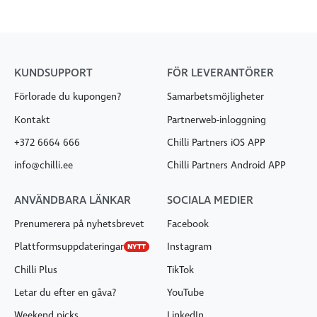
KUNDSUPPORT
FÖR LEVERANTÖRER
Förlorade du kupongen?
Samarbetsmöjligheter
Kontakt
Partnerweb-inloggning
+372 6664 666
Chilli Partners iOS APP
info@chilli.ee
Chilli Partners Android APP
ANVÄNDBARA LÄNKAR
SOCIALA MEDIER
Prenumerera på nyhetsbrevet
Facebook
Plattformsuppdateringar
Instagram
NYTT
Chilli Plus
TikTok
Letar du efter en gåva?
YouTube
Weekend picks
LinkedIn