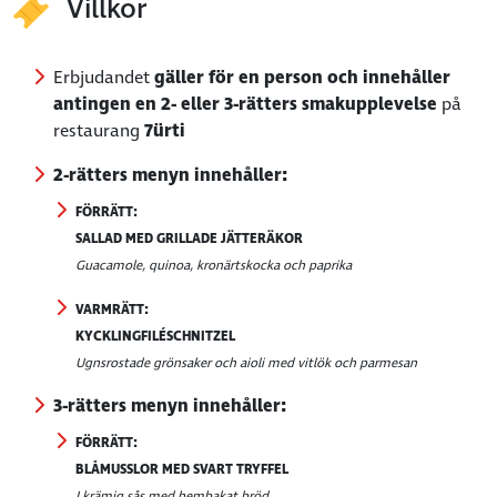
Villkor
Erbjudandet
gäller för en person och innehåller
antingen en 2- eller 3-rätters smakupplevelse
på
restaurang
7ürti
2-rätters menyn innehåller:
FÖRRÄTT:
SALLAD MED GRILLADE JÄTTERÄKOR
Guacamole, quinoa, kronärtskocka och paprika
VARMRÄTT:
KYCKLINGFILÉSCHNITZEL
Ugnsrostade grönsaker och aioli med vitlök och parmesan
3-rätters menyn innehåller:
FÖRRÄTT:
BLÅMUSSLOR MED SVART TRYFFEL
I krämig sås med hembakat bröd