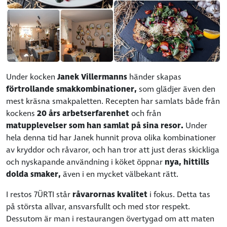
Under kocken
Janek Villermanns
händer skapas
förtrollande smakkombinationer,
som glädjer även den
mest kräsna smakpaletten. Recepten har samlats både från
kockens
20 års arbetserfarenhet
och från
matupplevelser som han samlat på sina resor.
Under
hela denna tid har Janek hunnit prova olika kombinationer
av kryddor och råvaror, och han tror att just deras skickliga
och nyskapande användning i köket öppnar
nya, hittills
dolda smaker,
även i en mycket välbekant rätt.
I restos 7ÜRTI står
råvarornas kvalitet
i fokus. Detta tas
på största allvar, ansvarsfullt och med stor respekt.
Dessutom är man i restaurangen övertygad om att maten