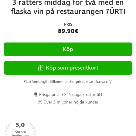
3-rätters middag för två med en
flaska vin på restaurangen 7ÜRTI
PRIS
89.90€
Köp
Köp som presentkort
Plattformavgift tillkommer. Slutpriset visas i kassan.
Prisgaranti
14 dagars returrätt
Över 3 miljoner nöjda kunder
5,0
Kunder
berömmer