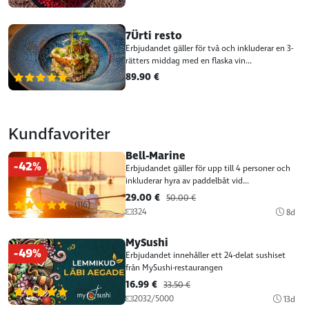
7Ürti resto
Erbjudandet gäller för två och inkluderar en 3-
rätters middag med en flaska vin...
89.90 €
(116)
Kundfavoriter
Bell-Marine
-42%
Erbjudandet gäller för upp till 4 personer och
inkluderar hyra av paddelbåt vid...
29.00 €
50.00 €
(116)
324
8d
MySushi
-49%
Erbjudandet innehåller ett 24-delat sushiset
från MySushi-restaurangen
16.99 €
33.50 €
(116)
2032/5000
13d