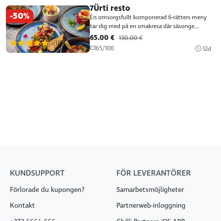
7Ürti resto
-50%
En omsorgsfullt komponerad 6-rätters meny
tar dig med på en smakresa där säsonge...
65.00 €
130.00 €
(116)
65/100
12d
KUNDSUPPORT
FÖR LEVERANTÖRER
Förlorade du kupongen?
Samarbetsmöjligheter
Kontakt
Partnerweb-inloggning