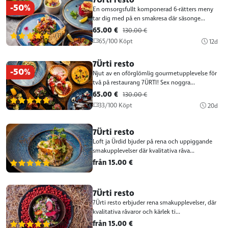
-50%
En omsorgsfullt komponerad 6-rätters meny
tar dig med på en smakresa där säsonge...
65.00 €
130.00 €
(116)
65/100 Köpt
12d
7Ürti resto
-50%
Njut av en oförglömlig gourmetupplevelse för
två på restaurang 7ÜRTI! Sex noggra...
65.00 €
130.00 €
(116)
33/100 Köpt
20d
7Ürti resto
Loft ja Ürdid bjuder på rena och uppiggande
smakupplevelser där kvalitativa råva...
från 15.00 €
(116)
7Ürti resto
7Ürti resto erbjuder rena smakupplevelser, där
kvalitativa råvaror och kärlek ti...
från 15.00 €
(116)