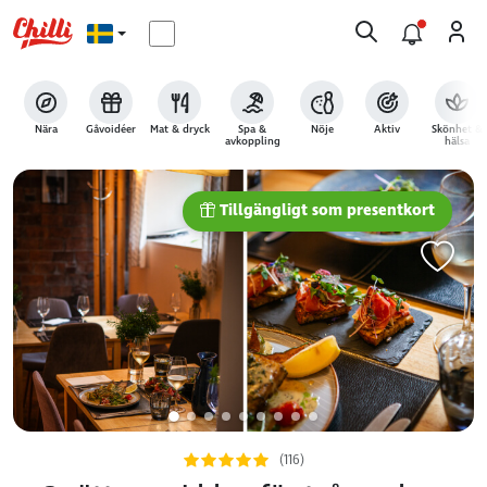
Nära
Gåvoidéer
Mat & dryck
Spa &
Nöje
Aktiv
Skönhet &
avkoppling
hälsa
Tillgängligt som presentkort
(116)