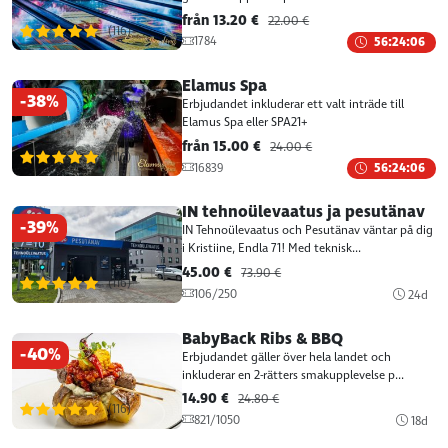
från 13.20 €
22.00 €
(116)
1784
56:24:06
Elamus Spa
-38%
Erbjudandet inkluderar ett valt inträde till
Elamus Spa eller SPA21+
från 15.00 €
24.00 €
(116)
16839
56:24:06
IN tehnoülevaatus ja pesutänav
-39%
IN Tehnoülevaatus och Pesutänav väntar på dig
i Kristiine, Endla 71! Med teknisk...
45.00 €
73.90 €
(116)
106/250
24d
BabyBack Ribs & BBQ
-40%
Erbjudandet gäller över hela landet och
inkluderar en 2-rätters smakupplevelse p...
14.90 €
24.80 €
(116)
821/1050
18d