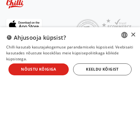
×
🍪 Ahjusooja küpsist?
Extra rabatt -10%
Chilli kasutab kasutajakogemuse parandamiseks küpsiseid. Veebisaiti
ESTONIAN
kasutades nõustute kooskõlas meie küpsisepoliitikaga kõikide
küpsistega.
RUSSIAN
NÕUSTU KÕIGIGA
KEELDU KÕIGIST
ENGLISH
Kodu
Karta
Mina köp
Konto
LATVIAN
© Chilli 2010—2026
LITHUANIAN
Chilli Deals OÜ
Alla rättigheter förbehållna. Kopiering av innehåll utan tillstånd
är förbjudet.