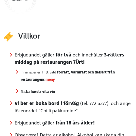
Villkor
Erbjudandet gäller
för två
och innehåller
3-rätters
middag på restaurangen 7Ürti
innehåller en fritt vald
förrätt, varmrätt och dessert från
restaurangens
meny
flaska
husets vita vin
Vi ber er boka bord i förväg
(tel. 772 6277), och ange
lösenordet "Chilli pakkumine"
Erbjudandet gäller
från 18 års ålder!
Observera! Detta är alkohol. Alkohol kan skada din