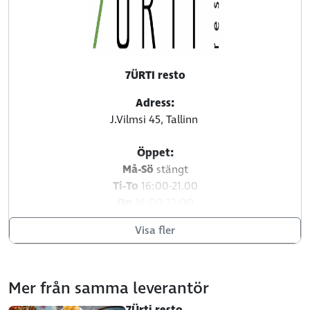
7ÜRTI resto
Adress:
J.Vilmsi 45, Tallinn
Öppet:
Må-Sö
stängt
Ti-To
16:00-21.00
On
16:00-22:00
Fr-Lö
12:00-22.00
Visa fler
tel.
7726277
7Ürti resto koduleht
Mer från samma leverantör
E-mail:
info@7urti.ee
7Ürti resto