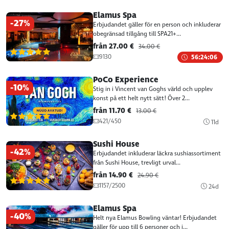
Elamus Spa
-27%
Erbjudandet gäller för en person och inkluderar
obegränsad tillgång till SPA21+...
från 27.00 €
34.00 €
(116)
9130
56:24:06
PoCo Experience
-10%
Stig in i Vincent van Goghs värld och upplev
konst på ett helt nytt sätt! Över 2...
från 11.70 €
13.00 €
(116)
421/450
11d
Sushi House
-42%
Erbjudandet inkluderar läckra sushiassortiment
från Sushi House, trevligt urval...
från 14.90 €
24.90 €
(116)
1157/2500
24d
Elamus Spa
-40%
Helt nya Elamus Bowling väntar! Erbjudandet
gäller för upp till 6 personer och i...