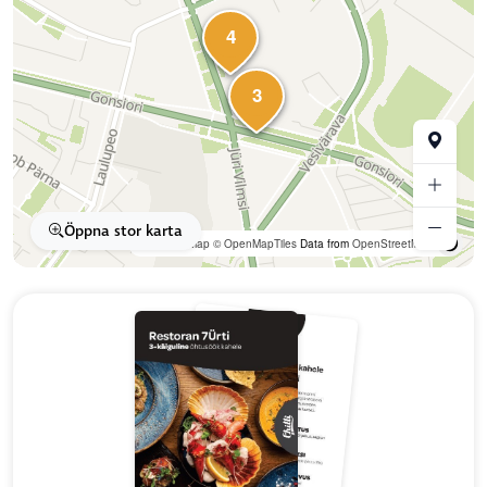
4
3
Öppna stor karta
OpenFreeMap
© OpenMapTiles
Data from
OpenStreetMap