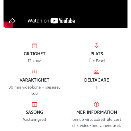
GILTIGHET
PLATS
12 kuud
Üle Eesti
VARAKTIGHET
DELTAGARE
30 min videokõne + iseseisev
1
töö
SÄSONG
MER INFORMATION
Aastaringselt
Toimub virtuaalselt üle Eesti
ehk videokõne vahendusel.