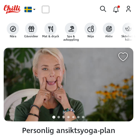
Nära
Gåvoidéer
Mat & dryck
Spa &
Nöje
Aktiv
Skönhet &
avkoppling
hälsa
Personlig ansiktsyoga-plan