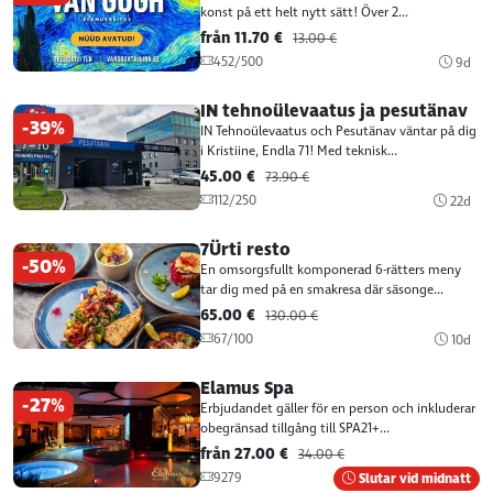
konst på ett helt nytt sätt! Över 2...
från 11.70 €
13.00 €
452/500
9d
IN tehnoülevaatus ja pesutänav
-39%
IN Tehnoülevaatus och Pesutänav väntar på dig
i Kristiine, Endla 71! Med teknisk...
45.00 €
73.90 €
112/250
22d
7Ürti resto
-50%
En omsorgsfullt komponerad 6-rätters meny
tar dig med på en smakresa där säsonge...
65.00 €
130.00 €
67/100
10d
Elamus Spa
-27%
Erbjudandet gäller för en person och inkluderar
obegränsad tillgång till SPA21+...
från 27.00 €
34.00 €
9279
Slutar vid midnatt