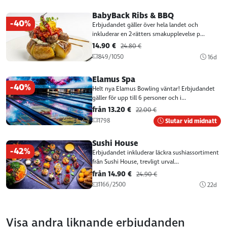
BabyBack Ribs & BBQ
-40%
Erbjudandet gäller över hela landet och
inkluderar en 2-rätters smakupplevelse p...
14.90 €
24.80 €
849/1050
16d
Elamus Spa
-40%
Helt nya Elamus Bowling väntar! Erbjudandet
gäller för upp till 6 personer och i...
från 13.20 €
22.00 €
1798
Slutar vid midnatt
Sushi House
-42%
Erbjudandet inkluderar läckra sushiassortiment
från Sushi House, trevligt urval...
från 14.90 €
24.90 €
1166/2500
22d
Visa andra liknande erbjudanden