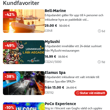
Kundfavoriter
Bell-Marine
-42%
Erbjudandet gäller för upp till 4 personer och
inkluderar hyra av paddelbåt vid...
29.00 €
50.00 €
348
6d
MySushi
-49%
Erbjudandet innehåller ett 24-delat sushiset
från MySushi-restaurangen
16.99 €
33.50 €
2241/5000
11d
Elamus Spa
-38%
Erbjudandet inkluderar ett valt inträde till
Elamus Spa eller SPA21+
från 15.00 €
24.00 €
17112
Slutar vid midnatt
PoCo Experience
-10%
Stig in i Vincent van Goghs värld och upplev