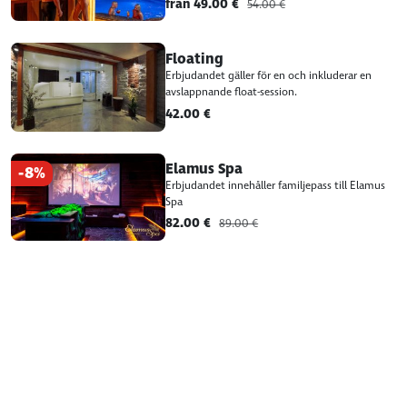
från 49.00 €
54.00 €
Floating
Erbjudandet gäller för en och inkluderar en
avslappnande float-session.
42.00 €
Elamus Spa
-8%
Erbjudandet innehåller familjepass till Elamus
Spa
82.00 €
89.00 €