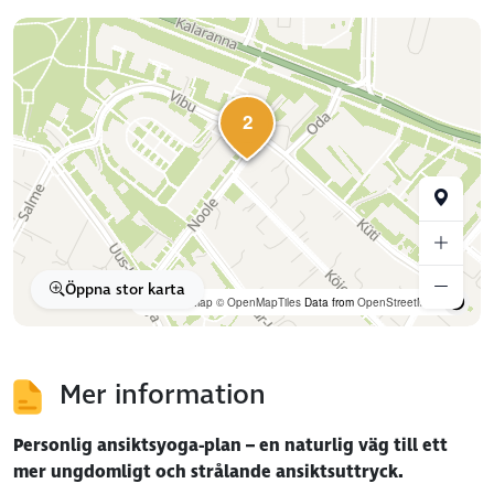
2
Öppna stor karta
OpenFreeMap
© OpenMapTiles
Data from
OpenStreetMap
Mer information
Personlig ansiktsyoga-plan – en naturlig väg till ett
mer ungdomligt och strålande ansiktsuttryck.