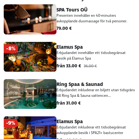
SPA Tours OÜ
Presenten innehåller en 40-minuters
avkopplande duomassage för två personer.
79.00 €
Elamus Spa
-8%
Erbjudandet innehåller ett tidsobegränsat
besök på Elamus Spa
från 33.00 €
36.00 €
Ring Spaa & Saunad
Erbjudandet inkluderar en biljett utan tidsgräns
till Ring Spa & Sauna vattencen...
från 31.00 €
Elamus Spa
-9%
Erbjudandet inkluderar ett tidsobegränsat
avkopplande besök i SPA21+ bastucenter