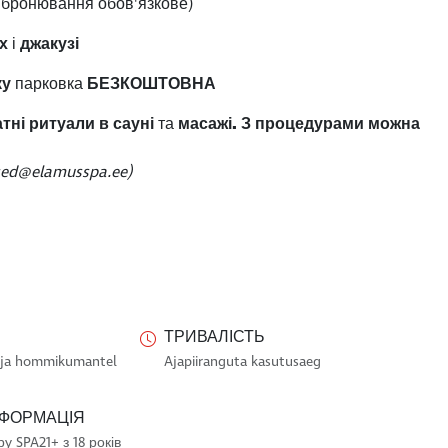
 бронювання обов'язкове)
х
і
джакузі
ку
парковка
БЕЗКОШТОВНА
тні ритуали в сауні
та
масажі.
З процедурами можна
sed@elamusspa.ee)
ТРИВАЛІСТЬ
k ja hommikumantel
Ajapiiranguta kasutusaeg
НФОРМАЦІЯ
у SPA21+ з 18 років