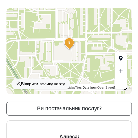
8
Відкрити велику карту
OpenFreeMap
© OpenMapTiles
Data from
OpenStreetMap
Ви постачальник послуг?
Адреса: