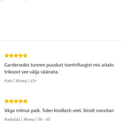
Garderoobis tunnen puudust tsentrifuugist mis aitaks
trikoost vee välja väänata.
Kairi | Жінка | 45+
Väga mõnus paik. Tulen kindlasti veel. Siiralt soovitan
Nadežda | Жінка | 36 - 45