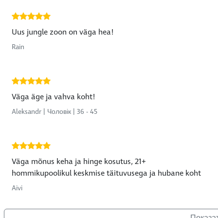
Uus jungle zoon on väga hea!
Rain
Väga äge ja vahva koht!
Aleksandr | Чоловік | 36 - 45
Väga mõnus keha ja hinge kosutus, 21+
hommikupoolikul keskmise täituvusega ja hubane koht
Aivi