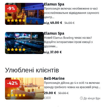
Elamus Spa
-9%
Пропозиція включає необмежене в часі
розслаблювальне відвідування саунного
центр...
(1376)
від 49.00 €
54.00 €
Elamus Spa
Новий Elamus Bowling чекає на вас!
Відчуйте інтерактивні ігрові емоції з
друзями...
(1376)
від 37.00 €
Улюблені клієнтів
Bell-Marine
-42%
Пропозиція дійсна до 4-х осіб та включає
оренду гребного човна на красивій річці...
29.00 €
50.00 €
(1376)
331
До кінця
8дн