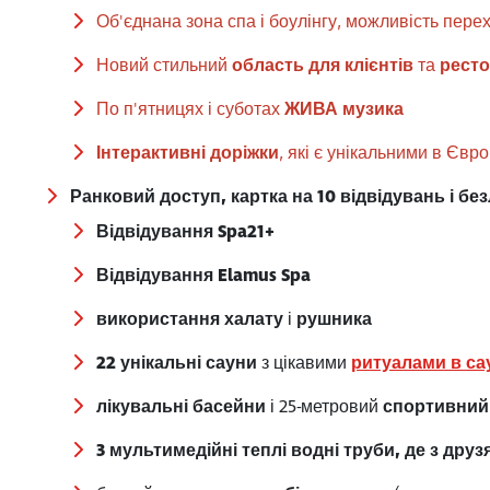
Об'єднана зона спа і боулінгу, можливість пере
Новий стильний
область для клієнтів
та
рест
По п'ятницях і суботах
ЖИВА музика
Інтерактивні доріжки
, які є унікальними в Євр
Ранковий доступ, картка на 10 відвідувань і б
Відвідування Spa21+
Відвідування Elamus Spa
використання халату
і
рушника
22 унікальні сауни
з цікавими
ритуалами в са
лікувальні басейни
і 25-метровий
спортивний
3 мультимедійні теплі водні труби, де з дру