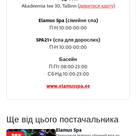
Akadeemia tee 30, Tallinn (
дивитися карту
)
Elamus Spa (сімейне спа)
П-Н 10:00-00:00
SPA21+ (спа для дорослих)
П-Н 10:00-00:00
Басейн
П-Пт 08:00-23:00
Сб-Нд 10:00-23:00
www.elamusspa.ee
Ще від цього постачальника
Elamus Spa
Пропозиція включає обраний вхід до