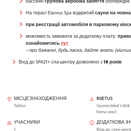
бассейн
групова аеробіка
заняття
(попереднє
На терасі Elamus Spa відкритий
сауни на човна
при реєстрації автомобіля в парковому кіос
можливість замовити за додаткову плату:
прива
ознайомитись
тут
– при бажанні, будь ласка, дайте знати (elamu
Вхід до SPA21+ спа-центру дозволено з
18 років
МІСЦЕЗНАХОДЖЕННЯ
RIIETUS
Tallinn
Ujumisriided (räti
hinna sees)
УЧАСНИКИ
ДОДАТКОВА І
1
Вхід до саун-центр