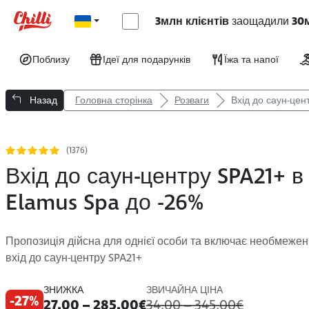
3млн клієнтів
заощадили
30
Поблизу
Ідеї для подарунків
Їжа та напої
Назад
Головна сторінка
Розваги
Вхід до саун-цен
(1376)
Вхід до саун-центру SPA21+ в
Elamus Spa до -26%
Пропозиція дійсна для однієї особи та включає необмежени
вхід до саун-центру SPA21+
ЗНИЖКА
ЗВИЧАЙНА ЦІНА
-27%
27.00 – 285.00€
34.00 – 345.00€