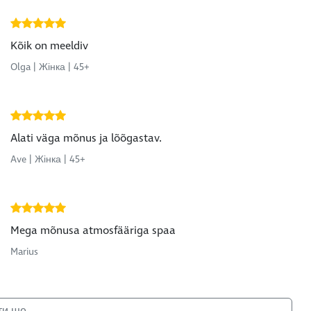
Kõik on meeldiv
Olga | Жінка | 45+
Alati väga mõnus ja lõõgastav.
Ave | Жінка | 45+
Mega mõnusa atmosfääriga spaa
Marius