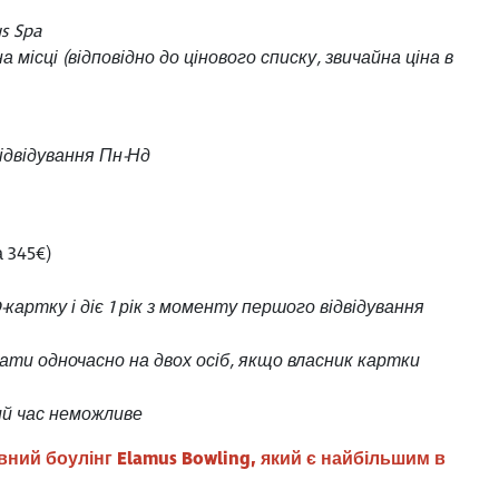
s Spa
місці (відповідно до цінового списку, звичайна ціна в
відвідування Пн-Нд
 345€)
картку і діє 1 рік з моменту першого відвідування
вати одночасно на двох осіб, якщо власник картки
ий час неможливе
вний боулінг Elamus Bowling, який є найбільшим в