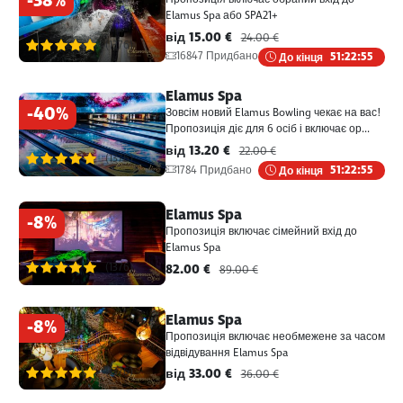
-38%
Elamus Spa або SPA21+
від 15.00 €
24.00 €
(1376)
16847 Придбано
До кінця
51:22:55
Elamus Spa
-40%
Зовсім новий Elamus Bowling чекає на вас!
Пропозиція діє для 6 осіб і включає ор...
від 13.20 €
22.00 €
(1376)
1784 Придбано
До кінця
51:22:55
Elamus Spa
-8%
Пропозиція включає сімейний вхід до
Elamus Spa
(1376)
82.00 €
89.00 €
Elamus Spa
-8%
Пропозиція включає необмежене за часом
відвідування Elamus Spa
(1376)
від 33.00 €
36.00 €