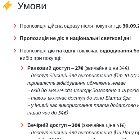
Умови
Пропозиція дійсна одразу після покупки і до
30.09.
Пропозиція не діє в національні святкові дні
Пропозиція
діє на одну
і включає
відвідування б
вибір при покупці:
Ранковий доступ – 27€
(звичайна ціна 34€)
– доступ дійсний для використання (Пт 10.00-13.
тривалість відвідування обмежень немає
– вхід до SPA21+ спа-центру дозволено з 18 років
– також включає доступ до зони Elamus Spa
– у інший час використання плата додатково на 
інший час до 54€)
Вечірній доступ – 30€
(звичайна ціна 41€)
– доступ дійсний для використання (Пн-Чт у бу