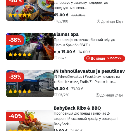
-50%
запрошує у смакову подорож, де
поєднуються сезо...
65.00 €
(1376)
130.00 €
65/100
До кінця
12дн
Elamus Spa
-38%
Пропозиція включає обраний вхід до
Elamus Spa або SPA21+
від 15.00 €
24.00 €
(1376)
16847
До кінця
51:22:55
IN tehnoülevaatus ja pesutänav
-39%
IN Tehnoülevaatus і Pesutänav чекають на
тебе в Kristiine, Endla 71! Разом із те...
45.00 €
73.90 €
(1376)
107/250
До кінця
24дн
BabyBack Ribs & BBQ
Пропозиція діє понад і включає 2-
-40%
сторонній смаковий досвід у ресторані
BabyBack...
14.90 €
(1376)