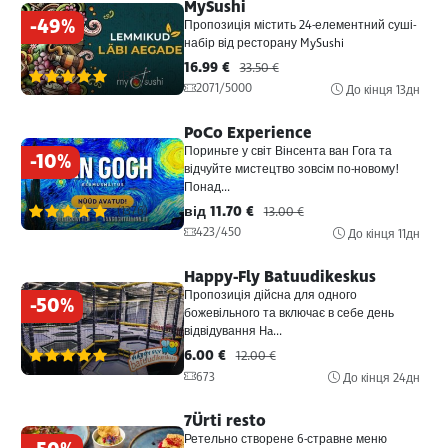
MySushi
-49%
Пропозиція містить 24-елементний суші-
набір від ресторану MySushi
16.99 €
33.50 €
(1376)
2071/5000
До кінця
13дн
PoCo Experience
Пориньте у світ Вінсента ван Гога та
-10%
відчуйте мистецтво зовсім по-новому!
Понад...
від 11.70 €
(1376)
13.00 €
423/450
До кінця
11дн
Happy-Fly Batuudikeskus
Пропозиція дійсна для одного
-50%
божевільного та включає в себе день
відвідування Ha...
6.00 €
(1376)
12.00 €
673
До кінця
24дн
7Ürti resto
Ретельно створене 6-стравне меню