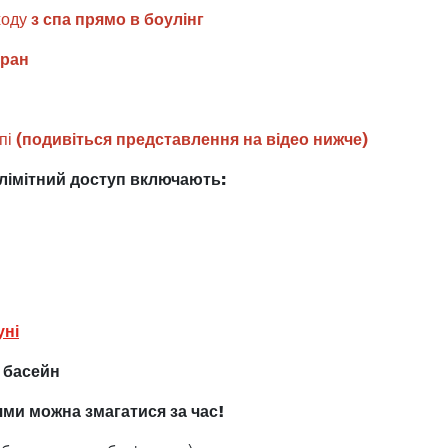
ходу
з спа прямо в боулінг
оран
опі
(подивіться представлення на відео нижче)
езлімітний доступ включають
:
уні
 басейн
зями можна змагатися за час!