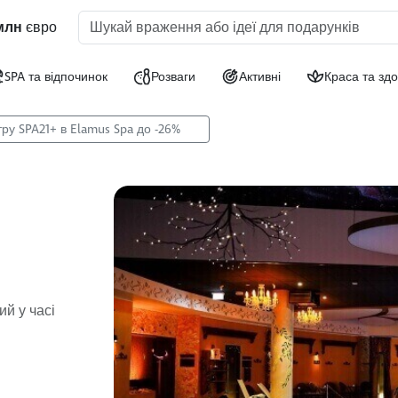
млн
євро
SPA та відпочинок
Розваги
Активні
Краса та здо
тру SPA21+ в Elamus Spa до -26%
й у часі