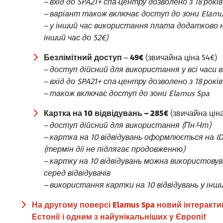
– вхід до SPA21+ спа-центру дозволено з 18 років
– варіант також включає доступ до зони Elamu
– у інший час використання плата додатково на 
інший час до 52€)
Безлімітний доступ
–
49€
(звичайна ціна 54€)
– доступ дійсний для використання у всі часи 
– вхід до SPA21+ спа-центру дозволено з 18 років
– також включає доступ до зони Elamus Spa
Картка на 10 відвідувань – 285€
(звичайна ціна
– доступ дійсний для використання (Пн-Чт)
– картка на 10 відвідувань оформлюється на ID-
(термін дії не підлягає продовженню)
– картку на 10 відвідувань можна використову
серед відвідувачів
– використання картки на 10 відвідувань у інш
На другому поверсі Elamus Spa новий інтеракти
Естонії і одним з найунікальніших у Європі!