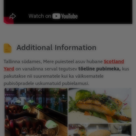
Additional Information
Tallinna südames, Mere puiesteel asuv hubane
Scotland
Yard
on vanalinna serval tegutsev
tõeline pubimeka,
kus
pakutakse nii suurematele kui ka väiksematele
pubisõpradele uskumatuid pubielamusi.