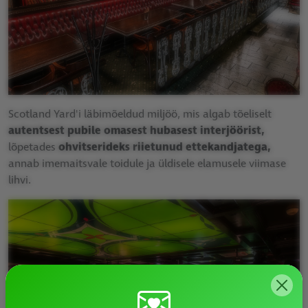
Scotland Yard'i läbimõeldud miljöö, mis algab tõeliselt
autentsest pubile omasest hubasest interjöörist,
lõpetades
ohvitserideks riietunud ettekandjatega,
annab imemaitsvale toidule ja üldisele elamusele viimase
lihvi.