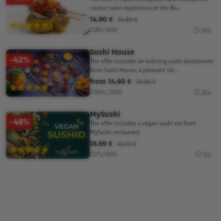
course taste experience at the Ba...
14.90 €
24.80 €
(155)
811/1050
20d
Sushi House
-42%
The offer includes an enticing sushi assortment
from Sushi House, a pleasant sel...
from 14.90 €
24.90 €
(155)
1154/2500
26d
MySushi
-48%
The offer includes a vegan sushi set from
MySushi restaurant
16.99 €
32.70 €
(155)
75/1000
15d