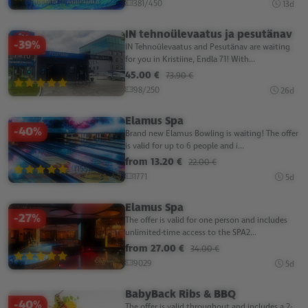
381/450
13d
IN tehnoülevaatus ja pesutänav
-39%
IN Tehnoülevaatus and Pesutänav are waiting
for you in Kristiine, Endla 71! With...
45.00 €
73.90 €
(155)
98/250
26d
Elamus Spa
-40%
Brand new Elamus Bowling is waiting! The offer
is valid for up to 6 people and i...
from 13.20 €
22.00 €
(155)
1771
5d
Elamus Spa
-27%
The offer is valid for one person and includes
unlimited-time access to the SPA2...
from 27.00 €
34.00 €
(155)
9029
5d
BabyBack Ribs & BBQ
-40%
The offer is valid throughout and includes a 2-