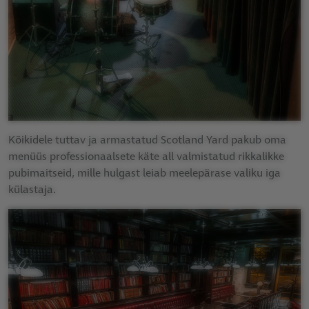
Kõikidele tuttav ja armastatud Scotland Yard pakub oma
menüüs professionaalsete käte all valmistatud rikkalikke
pubimaitseid, mille hulgast leiab meelepärase valiku iga
külastaja.