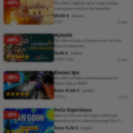
-42%
The offer is valid for up to 4 and includes
rowing boat rental on the beautiful...
29.00 €
50.00 €
(155)
315
10d
MySushi
-49%
The offer includes a 24-piece sushi set from
MySushi restaurant
16.99 €
33.50 €
(155)
1816/5000
15d
Elamus Spa
-38%
The offer includes a selected entrance to
Elamus Spa or SPA21+
from 15.00 €
24.00 €
(155)
16742
5d
PoCo Experience
-10%
Step into Vincent van Gogh's world and
experience art in a whole new way! Over 2...
from 11.70 €
13.00 €
(155)