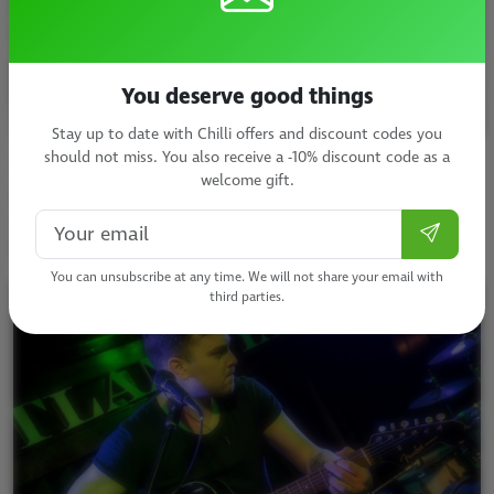
You deserve good things
Stay up to date with Chilli offers and discount codes you
should not miss. You also receive a -10% discount code as a
Nädalavahetustel saab lisaks ahvatlevatele pubiroogadele
welcome gift.
ja seltskonnale nautida
elavat muusikat,
sest laval
astuvad üles erinevad
live
bändid.
Tutvu
programmiga
Subscr
lähemalt
siin
!
You can unsubscribe at any time. We will not share your email with
third parties.