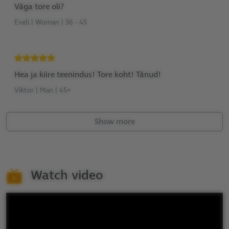
Väga tore oli?
Eveli | Woman | 36 - 45
Hea ja kiire teenindus! Tore koht! Tänud!
Viktor | Man | 45+
Show more
Watch video