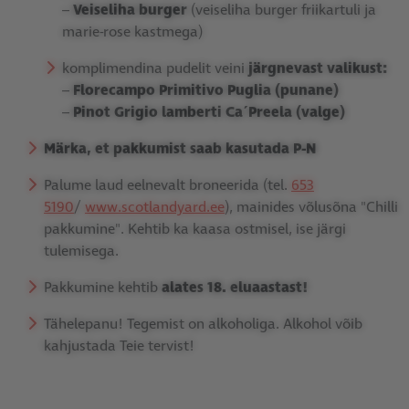
–
Veiseliha burger
(veiseliha burger friikartuli ja
marie-rose kastmega)
komplimendina pudelit veini
järgnevast valikust:
–
Florecampo Primitivo Puglia (punane)
–
Pinot Grigio lamberti Ca´Preela (valge)
Märka, et pakkumist saab kasutada P-N
Palume laud eelnevalt broneerida (tel.
653
5190
/
www.scotlandyard.ee
), mainides võlusõna "Chilli
pakkumine". Kehtib ka kaasa ostmisel, ise järgi
tulemisega.
Pakkumine kehtib
alates 18. eluaastast!
Tähelepanu! Tegemist on alkoholiga. Alkohol võib
kahjustada Teie tervist!