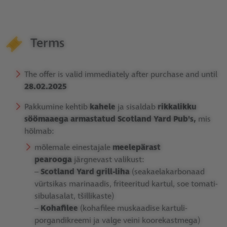
Terms
The offer is valid immediately after purchase and until
28.02.2025
Pakkumine kehtib
kahele
ja sisaldab
rikkalikku
söömaaega armastatud Scotland Yard Pub's,
mis
hõlmab:
mõlemale einestajale
meelepärast
pearooga
järgnevast valikust:
–
Scotland Yard grill-liha
(seakaelakarbonaad
vürtsikas marinaadis, friteeritud kartul, soe tomati-
sibulasalat, tšillikaste)
–
Kohafilee
(kohafilee muskaadise kartuli-
porgandikreemi ja valge veini koorekastmega)