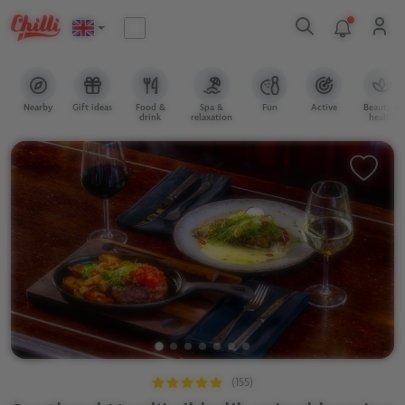
Nearby
Gift ideas
Food &
Spa &
Fun
Active
Beauty &
drink
relaxation
health
(155)