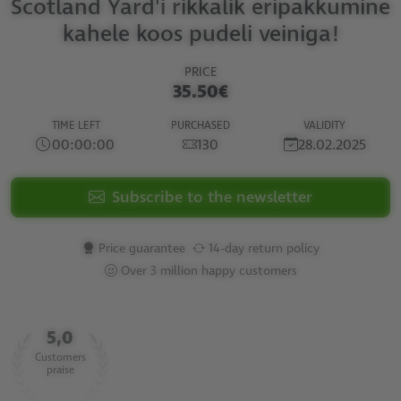
Scotland Yard'i rikkalik eripakkumine
kahele koos pudeli veiniga!
PRICE
35.50€
TIME LEFT
PURCHASED
VALIDITY
00:00:00
130
28.02.2025
Subscribe to the newsletter
Price guarantee
14-day return policy
Over 3 million happy customers
5,0
Customers
praise