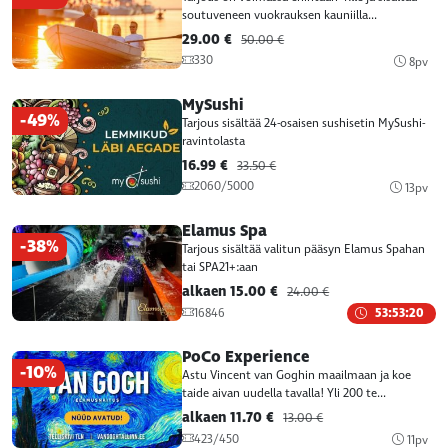
soutuveneen vuokrauksen kauniilla...
29.00 €
50.00 €
330
8pv
MySushi
-49%
Tarjous sisältää 24-osaisen sushisetin MySushi-
ravintolasta
16.99 €
33.50 €
2060/5000
13pv
Elamus Spa
-38%
Tarjous sisältää valitun pääsyn Elamus Spahan
tai SPA21+:aan
alkaen 15.00 €
24.00 €
16846
53:53:20
PoCo Experience
-10%
Astu Vincent van Goghin maailmaan ja koe
taide aivan uudella tavalla! Yli 200 te...
alkaen 11.70 €
13.00 €
423/450
11pv