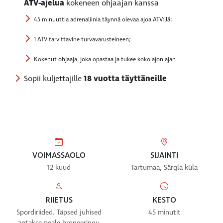
ATV-ajelua
kokeneen ohjaajan kanssa
45 minuuttia adrenaliinia täynnä olevaa ajoa ATV:llä;
1 ATV tarvittavine turvavarusteineen;
Kokenut ohjaaja, joka opastaa ja tukee koko ajon ajan
Sopii kuljettajille
18 vuotta täyttäneille
VOIMASSAOLO
SIJAINTI
12 kuud
Tartumaa, Särgla küla
RIIETUS
KESTO
Spordiriided. Täpsed juhised
45 minutit
antakse peale broneeringu