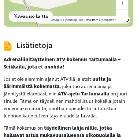
Avaa iso kartta
OpenFreeMap
© OpenMapTiles
Data from
OpenStreetMap
Lisätietoja
Adrenaliinitäytteinen ATV-kokemus Tartumaalla –
Seikkailu, jota et unohda!
Jos et ole aiemmin ajanut ATV:llä ja etsit
uutta ja
äärimmäistä kokemusta
, joka tuo adrenaliinia ja
jännitystä elämääsi, niin
ATV-ajelu Tartumaalla
on juuri
sinulle. Tämä on täydellinen mahdollisuus kokeilla jotain
ennennäkemätöntä, nauttia nopeudesta ja tutustua
luonnon kauneuteen täysin uudella tavalla.
Tämä kokemus on
täydellinen lahja niille, jotka
haluavat astua mukavuusalueensa ulkopuolelle ja