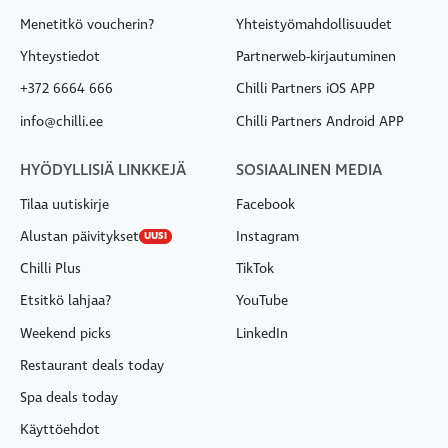
Menetitkö voucherin?
Yhteistyömahdollisuudet
Yhteystiedot
Partnerweb-kirjautuminen
+372 6664 666
Chilli Partners iOS APP
info@chilli.ee
Chilli Partners Android APP
HYÖDYLLISIÄ LINKKEJÄ
SOSIAALINEN MEDIA
Tilaa uutiskirje
Facebook
Alustan päivitykset
Instagram
UUSI
Chilli Plus
TikTok
Etsitkö lahjaa?
YouTube
Weekend picks
LinkedIn
Restaurant deals today
Spa deals today
Käyttöehdot