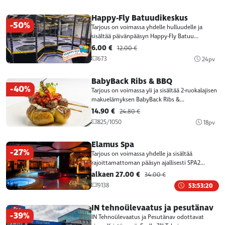
Happy-Fly Batuudikeskus
-50%
Tarjous on voimassa yhdelle hulluudelle ja
sisältää päivänpääsyn Happy-Fly Batuu...
6.00 €
12.00 €
673
24pv
BabyBack Ribs & BBQ
-40%
Tarjous on voimassa yli ja sisältää 2-ruokalajisen
makuelämyksen BabyBack Ribs &...
14.90 €
24.80 €
825/1050
18pv
Elamus Spa
-27%
Tarjous on voimassa yhdelle ja sisältää
rajoittamattoman pääsyn ajallisesti SPA2...
alkaen 27.00 €
34.00 €
9138
53:53:20
IN tehnoülevaatus ja pesutänav
-39%
IN Tehnoülevaatus ja Pesutänav odottavat