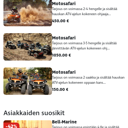
Motosafari
Tarjous on voimassa 2-4 hengelle ja sisältää
hauskan ATV-ajelun kokeneen ohjaaja...
450.00 €
Motosafari
Tarjous on voimassa 3-5 hengelle ja sisältää
jännittävän ATV-ajelun kokeneen ohj...
1050.00 €
Motosafari
Tarjous on voimassa 2 saakka ja sisältää hauskan
ATV-ajelun kokeneen oppaan kans...
150.00 €
Asiakkaiden suosikit
Bell-Marine
-42%
Tarjous on voimassa enintään 4:lle ja sisältää