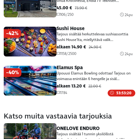
sinua Kristiinessä, Endla 71! Teknisen...
45.00 €
73.90 €
106/250
24pv
Sushi House
-42%
Tarjous sisältää herkuttelevaa sushiassorttia
Sushi House'lta, miellyttävä valik...
alkaen 14.90 €
24.90 €
1158/2500
24pv
Elamus Spa
-40%
Upouusi Elamus Bowling odottaa! Tarjous on
voimassa enintään 6 hengelle ja sisäl...
alkaen 13.20 €
22.00 €
1784
53:53:20
Katso muita vastaavia tarjouksia
ONELOVE ENDURO
Tarjous sisältää 1 tunnin yksilöllistä