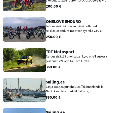
ajokoulutusta enduro-motocross-pyörällä v...
200.00 €
ONELOVE ENDURO
Tarjous sisältää puolen päivän off-road
seikkailun enduro-moottoripyörällä varus...
250.00 €
TRT Motosport
Tarjous sisältää unohtuvan kyydin ralliautossa
(valinnat VW Golf tai Ford Fiesta...
360.00 €
Sailing.ee
Lahja sisältää purjehdusta Tallinnanlahdella.
Nauti kauniista merinäköaloista, j...
380.00 €
Sailing.ee