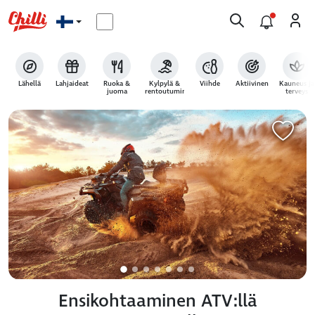
Lähellä
Lahjaideat
Ruoka &
Kylpylä &
Viihde
Aktiivinen
Kauneus ja
juoma
rentoutuminen
terveys
Ensikohtaaminen ATV:llä