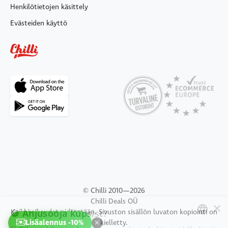
Henkilötietojen käsittely
Evästeiden käyttö
© Chilli 2010—2026
Chilli Deals OÜ
×
🍪 Ahjusooja küpsist?
Kaikki oikeudet pidätetään. Sivuston sisällön luvaton kopiointi on
Lisäalennus -10%
kielletty.