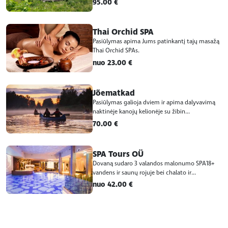
95.00 €
Thai Orchid SPA
Pasiūlymas apima Jums patinkantį tajų masažą
Thai Orchid SPAs.
nuo 23.00 €
Jõematkad
Pasiūlymas galioja dviem ir apima dalyvavimą
naktinėje kanojų kelionėje su žibin...
70.00 €
SPA Tours OÜ
Dovaną sudaro 3 valandos malonumo SPA18+
vandens ir saunų rojuje bei chalato ir...
nuo 42.00 €