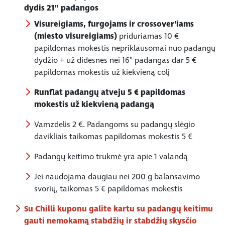
dydis 21" padangos
Visureigiams,
furgojams ir crossover'iams
(miesto visureigiams)
priduriamas 10 €
papildomas mokestis nepriklausomai nuo padangų
dydžio + už didesnes nei 16" padangas dar 5 €
papildomas mokestis už kiekvieną colį
Runflat padangų atveju 5 € papildomas
mokestis už kiekvieną padangą
Vamzdelis 2 €. Padangoms su padangų slėgio
davikliais taikomas papildomas mokestis 5 €
Padangų keitimo trukmė yra apie 1 valandą
Jei naudojama daugiau nei 200 g balansavimo
svorių, taikomas 5 € papildomas mokestis
Su Chilli kuponu galite kartu su padangų keitimu
gauti nemokamą stabdžių ir stabdžių skysčio