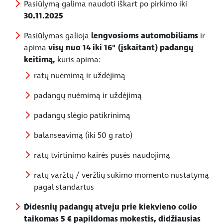
Pasiūlymą galima naudoti iškart po pirkimo iki
30.11.2025
Pasiūlymas galioja
lengvosioms automobiliams
ir
apima
visų nuo 14 iki 16" (įskaitant) padangų
keitimą,
kuris apima:
ratų nuėmimą ir uždėjimą
padangų nuėmimą ir uždėjimą
padangų slėgio patikrinimą
balanseavimą (iki 50 g rato)
ratų tvirtinimo kairės pusės naudojimą
ratų varžtų / veržlių sukimo momento nustatymą
pagal standartus
Didesnių padangų atveju prie kiekvieno colio
taikomas 5 € papildomas mokestis, didžiausias