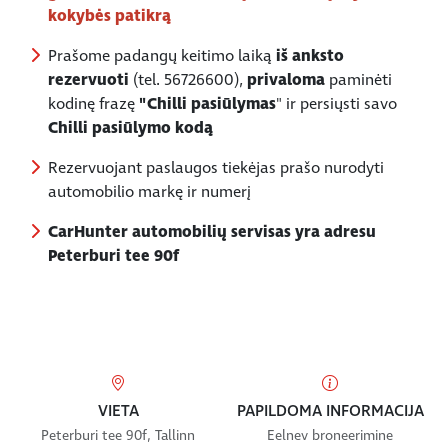
kokybės patikrą
Prašome padangų keitimo laiką
iš anksto
rezervuoti
(tel. 56726600),
privaloma
paminėti
kodinę frazę
"Chilli pasiūlymas
" ir persiųsti savo
Chilli pasiūlymo kodą
Rezervuojant paslaugos tiekėjas prašo nurodyti
automobilio markę ir numerį
CarHunter automobilių servisas yra adresu
Peterburi tee 90f
VIETA
PAPILDOMA INFORMACIJA
Peterburi tee 90f, Tallinn
Eelnev broneerimine