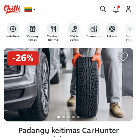
Netoliese
Dovanų
Maistas ir
SPA ir
Pramogos
Aktyvūs
Grožis i
idėjos
gėrimai
poilsis
sveikata
-26%
Padangų keitimas CarHunter