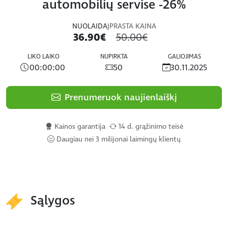
automobilių servise -26%
NUOLAIDA
ĮPRASTA KAINA
36.90€
50.00€
LIKO LAIKO
NUPIRKTA
GALIOJIMAS
00:00:00
50
30.11.2025
Prenumeruok naujienlaiškį
Kainos garantija
14 d. grąžinimo teisė
Daugiau nei 3 milijonai laimingų klientų
Sąlygos