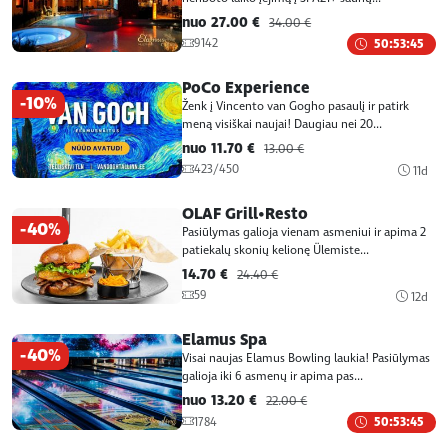
nuo 27.00 €
34.00 €
9142
50:53:45
PoCo Experience
-10%
Ženk į Vincento van Gogho pasaulį ir patirk
meną visiškai naujai! Daugiau nei 20...
nuo 11.70 €
13.00 €
423/450
11d
OLAF Grill•Resto
-40%
Pasiūlymas galioja vienam asmeniui ir apima 2
patiekalų skonių kelionę Ülemiste...
14.70 €
24.40 €
59
12d
Elamus Spa
-40%
Visai naujas Elamus Bowling laukia! Pasiūlymas
galioja iki 6 asmenų ir apima pas...
nuo 13.20 €
22.00 €
1784
50:53:45