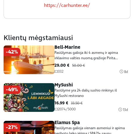
https://carhunter.ee/
Klientų mėgstamiausi
Bell-Marine
-42%
Pasiūlymas galioja iki 4 asmenų ir apima
irklavimo valties nuomą gražioje Pirita...
29.00 €
50.00 €
332
8d
MySushi
-49%
Pasiūlyme yra 24 dalių sushio rinkinys iš
MySushi restorano
16.99 €
33.50 €
2074/5000
13d
Elamus Spa
-27%
Pasiūlymas galioja vienam asmeniui ir apima
neriboto laiko įėjimą į SPA21+ saunų...