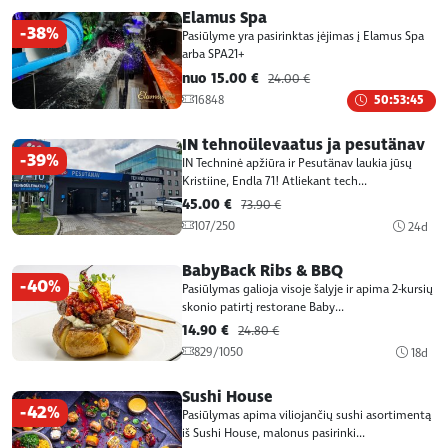
Elamus Spa
-38%
Pasiūlyme yra pasirinktas įėjimas į Elamus Spa
arba SPA21+
nuo 15.00 €
24.00 €
16848
50:53:45
IN tehnoülevaatus ja pesutänav
-39%
IN Techninė apžiūra ir Pesutänav laukia jūsų
Kristiine, Endla 71! Atliekant tech...
45.00 €
73.90 €
107/250
24d
BabyBack Ribs & BBQ
-40%
Pasiūlymas galioja visoje šalyje ir apima 2-kursių
skonio patirtį restorane Baby...
14.90 €
24.80 €
829/1050
18d
Sushi House
-42%
Pasiūlymas apima viliojančių sushi asortimentą
iš Sushi House, malonus pasirinki...