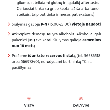
gilumo, suteikdami glotnų ir ilgalaikį aftertaste.
Geriausiai tinka su grilio kepta lašiša arba tuno
steikais, taip pat tinka ir mėsos patiekalams)
Siūlymas galioja
P-N
(15.00-23.00)
vietoje naudoti
Atkreipkite dėmesį! Tai yra alkoholis. Alkoholiai gali
pakenkti jūsų sveikatai. Siūlymas galioja
asmenims
nuo 18 metų
Prašome
iš anksto rezervuoti stalą
(tel. 56686518
arba 56697840), nurodydami burtininkų ''Chilli
pasiūlymas''
VIETA
DALYVIAI