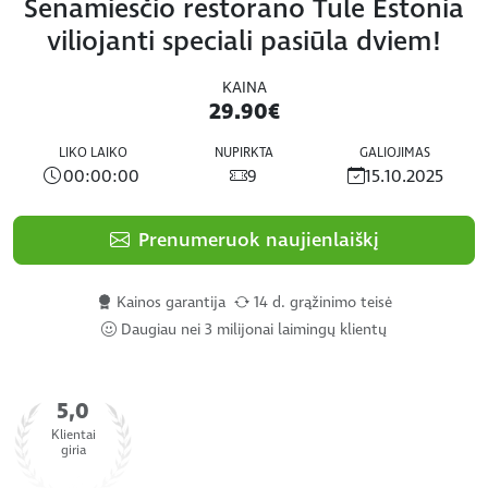
Senamiesčio restorano Tule Estonia
viliojanti speciali pasiūla dviem!
KAINA
29.90€
LIKO LAIKO
NUPIRKTA
GALIOJIMAS
00:00:00
9
15.10.2025
Prenumeruok naujienlaiškį
Kainos garantija
14 d. grąžinimo teisė
Daugiau nei 3 milijonai laimingų klientų
5,0
Klientai
giria