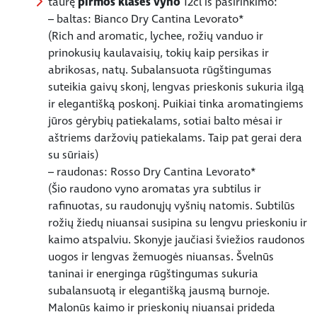
taurę
pirmos klasės vyno
12cl iš pasirinkimo:
–
baltas: Bianco Dry Cantina Levorato*
(Rich and aromatic, lychee, rožių vanduo ir
prinokusių kaulavaisių, tokių kaip persikas ir
abrikosas, natų. Subalansuota rūgštingumas
suteikia gaivų skonį, lengvas prieskonis sukuria ilgą
ir elegantišką poskonį. Puikiai tinka aromatingiems
jūros gėrybių patiekalams, sotiai balto mėsai ir
aštriems daržovių patiekalams. Taip pat gerai dera
su sūriais)
– raudonas: Rosso Dry Cantina Levorato*
(Šio raudono vyno aromatas yra subtilus ir
rafinuotas, su raudonųjų vyšnių natomis. Subtilūs
rožių žiedų niuansai susipina su lengvu prieskoniu ir
kaimo atspalviu. Skonyje jaučiasi šviežios raudonos
uogos ir lengvas žemuogės niuansas. Švelnūs
taninai ir energinga rūgštingumas sukuria
subalansuotą ir elegantišką jausmą burnoje.
Malonūs kaimo ir prieskonių niuansai prideda