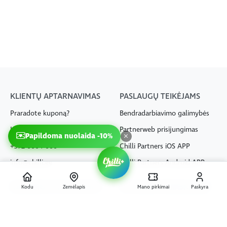
KLIENTŲ APTARNAVIMAS
PASLAUGŲ TEIKĖJAMS
Praradote kuponą?
Bendradarbiavimo galimybės
Kontaktai
Partnerweb prisijungimas
Papildoma nuolaida -10%
+372 6664 666
Chilli Partners iOS APP
info@chilli.ee
Chilli Partners Android APP
NAUDINGOS NUORODOS
SOCIALINĖ ŽINIASKLAIDA
Kodu
Žemėlapis
Mano pirkimai
Paskyra
Prenumeruok naujienlaiškį
Facebook
Platformos naujienos
Instagram
NAUJA