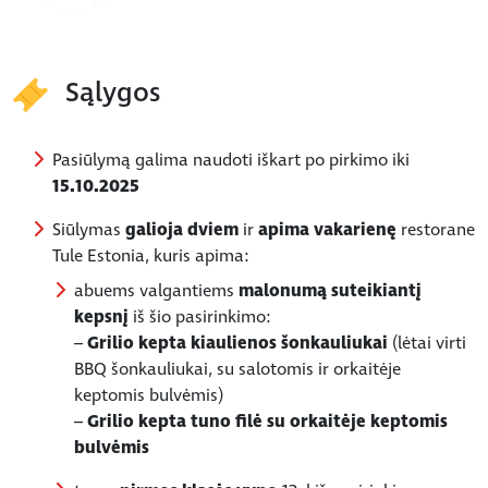
Sąlygos
Pasiūlymą galima naudoti iškart po pirkimo iki
15.10.2025
Siūlymas
galioja dviem
ir
apima vakarienę
restorane
Tule Estonia, kuris apima:
abuems valgantiems
malonumą suteikiantį
kepsnį
iš šio pasirinkimo:
–
Grilio kepta kiaulienos šonkauliukai
(lėtai virti
BBQ šonkauliukai, su salotomis ir orkaitėje
keptomis bulvėmis)
–
Grilio kepta tuno filė su orkaitėje keptomis
bulvėmis