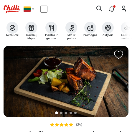
Netoliese
Dovanų
Maistas ir
SPA ir
Pramogos
Aktyvūs
Grožis i
idėjos
gėrimai
poilsis
sveikata
(24)