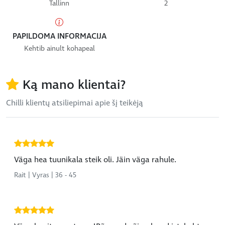
Tallinn
2
PAPILDOMA INFORMACIJA
Kehtib ainult kohapeal
Ką mano klientai?
Chilli klientų atsiliepimai apie šį teikėją
Väga hea tuunikala steik oli. Jäin väga rahule.
Rait | Vyras | 36 - 45