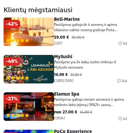
Klientų mėgstamiausi
Bell-Marine
-42%
Pasiūlymas galioja iki 4 asmenų ir apima
irklavimo valties nuomą gražioje Pirita...
29.00 €
50.00 €
(24)
317
9d
MySushi
-49%
Pasiūlyme yra 24 dalių sushio rinkinys iš
MySushi restorano
16.99 €
33.50 €
(24)
1851/5000
14d
Elamus Spa
-27%
Pasiūlymas galioja vienam asmeniui ir apima
neriboto laiko įėjimą į SPA21+ saunų...
nuo 27.00 €
34.00 €
(24)
9041
4d
PoCo Experience