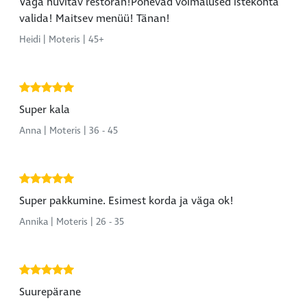
Väga huvitav restoran!Põnevad võimalused istekohta
valida! Maitsev menüü! Tänan!
Heidi | Moteris | 45+
Super kala
Anna | Moteris | 36 - 45
Super pakkumine. Esimest korda ja väga ok!
Annika | Moteris | 26 - 35
Suurepärane