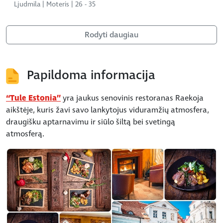
Ljudmila | Moteris | 26 - 35
Rodyti daugiau
Papildoma informacija
“Tule Estonia”
yra jaukus senovinis restoranas Raekoja
aikštėje, kuris žavi savo lankytojus viduramžių atmosfera,
draugišku aptarnavimu ir siūlo šiltą bei svetingą
atmosferą.