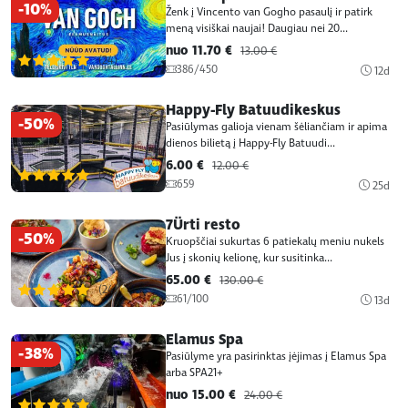
-10%
Ženk į Vincento van Gogho pasaulį ir patirk
meną visiškai naujai! Daugiau nei 20...
nuo 11.70 €
13.00 €
(24)
386/450
12d
Happy-Fly Batuudikeskus
-50%
Pasiūlymas galioja vienam šėliančiam ir apima
dienos bilietą į Happy-Fly Batuudi...
6.00 €
12.00 €
(24)
659
25d
7Ürti resto
-50%
Kruopščiai sukurtas 6 patiekalų meniu nukels
Jus į skonių kelionę, kur susitinka...
65.00 €
130.00 €
(24)
61/100
13d
Elamus Spa
-38%
Pasiūlyme yra pasirinktas įėjimas į Elamus Spa
arba SPA21+
nuo 15.00 €
24.00 €
(24)