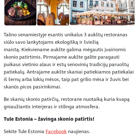
Talino senamiestyje esantis unikalus 3 aukštų restoranas
siūlo savo lankytojams ekologišką ir šviežią
maistą. Kiekviename aukšte galima mėgautis įvairiomis
skonio patirtimis. Pirmajame aukšte galite paragauti
puikaus vietinio alaus ir estų senovinių tradicijų paruoštų
patiekalų. Antrajame aukšte skaniai patiekiamos patiekalai
iš šernų arba lokių mėsos, taip pat grilio mėsa ir žuvis bei
skanūs picos pasirinkimai.
Be skanių skonio patirčių, restorane nuotaiką kuria kvapą
gniaužiantis interjeras ir stilinga atmosfera.
Tule Estonia – žavinga skonio patirtis!
Sekite Tule Estonia
Facebook
naujienas.