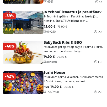
16761
4d
IN tehnoülevaatus ja pesutänav
-39%
IN Techninė apžiūra ir Pesutänav laukia jūsų
Kristiine, Endla 71! Atliekant tech...
45.00 €
73.90 €
(24)
99/250
25d
BabyBack Ribs & BBQ
-40%
Pasiūlymas galioja visoje šalyje ir apima 2-kursių
skonio patirtį restorane Baby...
14.90 €
24.80 €
(24)
811/1050
19d
Sushi House
-42%
Pasiūlymas apima viliojančių sushi asortimentą
iš Sushi House, malonus pasirinki...
nuo 14.90 €
24.90 €
(24)
1155/2500
25d