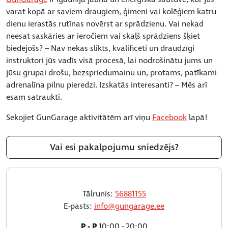
varat kopā ar saviem draugiem, ģimeni vai kolēģiem katru
dienu ierastās rutīnas novērst ar sprādzienu. Vai nekad
neesat saskāries ar ieročiem vai skaļš sprādziens šķiet
biedējošs? – Nav nekas slikts, kvalificēti un draudzīgi
instruktori jūs vadīs visā procesā, lai nodrošinātu jums un
jūsu grupai drošu, bezspriedumainu un, protams, patīkami
adrenalīna pilnu pieredzi. Izskatās interesanti? – Mēs arī
esam satraukti.
Sekojiet GunGarage aktivitātēm arī viņu
Facebook
lapā!
Vai esi pakalpojumu sniedzējs?
Tālrunis:
56881155
E-pasts:
info@gungarage.ee
P - P
10:00 - 20:00