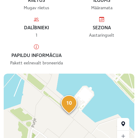
RIIETUS
ILGUMS
Mugav riietus
Määramata
DALĪBNIEKI
SEZONA
1
Aastaringselt
PAPILDU INFORMĀCIJA
Pakett eelnevalt broneerida
10