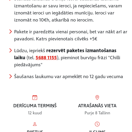
izmantošanu ar savu ieroci, ja nepieciešams, varam
iznomāt ieroci un iegādāties munīciju. Ieroci var
iznomāt no 10€h, atkarībā no ierocim.
Pakete ir paredzēta vienai personai, bet var nākt arī ar
pavadoni. Katrs pievienotais cilvēks +5€
Lūdzu, iepriekš
rezervēt paketes izmantošanas
laiku
(tel.
5688 1155
), pieminot burvīgu frāzi "Chilli
piedāvājums"
Šaušanas laukumu var apmeklēt no 12 gadu vecuma
DERĪGUMA TERMIŅŠ
ATRAŠANĀS VIETA
12 kuud
Purje 8 Tallinn