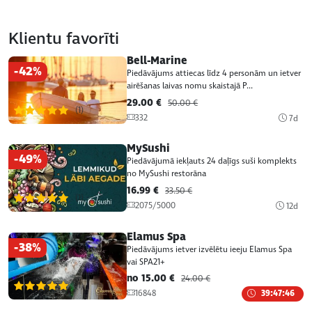
Klientu favorīti
Bell-Marine
-42%
Piedāvājums attiecas līdz 4 personām un ietver
airēšanas laivas nomu skaistajā P...
29.00 €
50.00 €
(1)
332
7d
MySushi
-49%
Piedāvājumā iekļauts 24 daļīgs suši komplekts
no MySushi restorāna
16.99 €
33.50 €
(1)
2075/5000
12d
Elamus Spa
-38%
Piedāvājums ietver izvēlētu ieeju Elamus Spa
vai SPA21+
no 15.00 €
24.00 €
(1)
16848
39:47:46