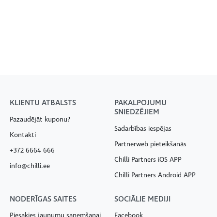
KLIENTU ATBALSTS
PAKALPOJUMU
SNIEDZĒJIEM
Pazaudējāt kuponu?
Sadarbības iespējas
Kontakti
Partnerweb pieteikšanās
+372 6664 666
Chilli Partners iOS APP
info@chilli.ee
Chilli Partners Android APP
NODERĪGAS SAITES
SOCIĀLIE MEDIJI
Piesakies jaunumu saņemšanai
Facebook