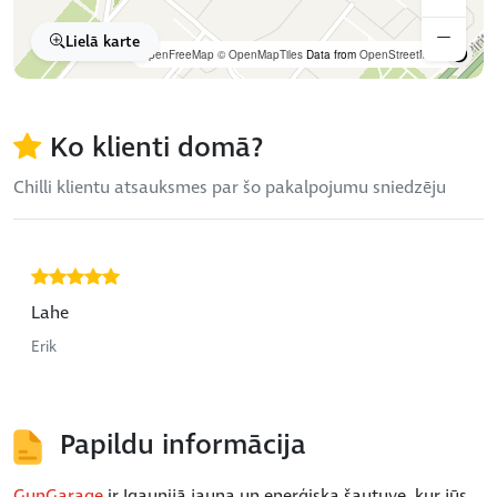
Lielā karte
OpenFreeMap
© OpenMapTiles
Data from
OpenStreetMap
Ko klienti domā?
Chilli klientu atsauksmes par šo pakalpojumu sniedzēju
Lahe
Erik
Papildu informācija
GunGarage
ir Igaunijā jauna un enerģiska šautuve, kur jūs