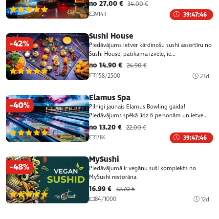
no 27.00 €
34.00 €
(1)
9143
39:47:46
Sushi House
-42%
Piedāvājums ietver kārdinošu sushi assortīru no
Sushi House, patīkama izvēle, ie...
no 14.90 €
24.90 €
(1)
1158/2500
23d
Elamus Spa
-40%
Pilnīgi jaunais Elamus Bowling gaida!
Piedāvājums spēkā līdz 6 personām un ietve...
no 13.20 €
22.00 €
(1)
1784
39:47:46
MySushi
-48%
Piedāvājumā ir vegānu suši komplekts no
MySushi restorāna
16.99 €
32.70 €
(1)
84/1000
12d