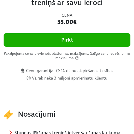
treniņš ar savu ieroci
CENA
35.00€
Pirkt
Pakalpojuma cenai pievienots platformas maksājums. Galīgo cenu redzēsi pirms
maksājuma.
Cenu garantija
14 dienu atgriešanas tiesības
Vairāk nekā 3 miljoni apmierinātu klientu
Nosacījumi
Stundas lēkšanas treniņš ietver šaušanas laukuma