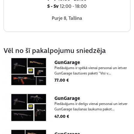
S - Sv
12:00 - 18:00
Purje 8, Tallina
Vēl no šī pakalpojumu sniedzēja
GunGarage
Piedāvājums ir spēkā vienai personai un ietver
GunGarage šautuves paketi "Visi v...
77.00 €
GunGarage
Piedāvājums ir derīgs vienai personai un ietver
GunGarage šaušanas laukuma pakot...
47.00 €