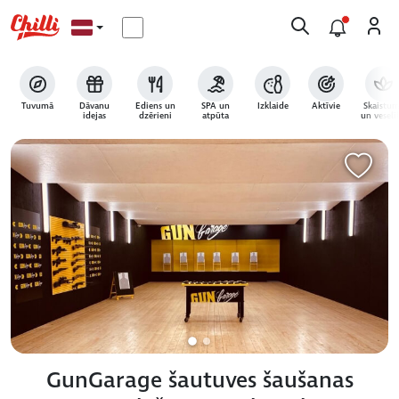
Tuvumā
Dāvanu
Ēdiens un
SPA un
Izklaide
Aktīvie
Skaistum
idejas
dzērieni
atpūta
un veselī
GunGarage šautuves šaušanas