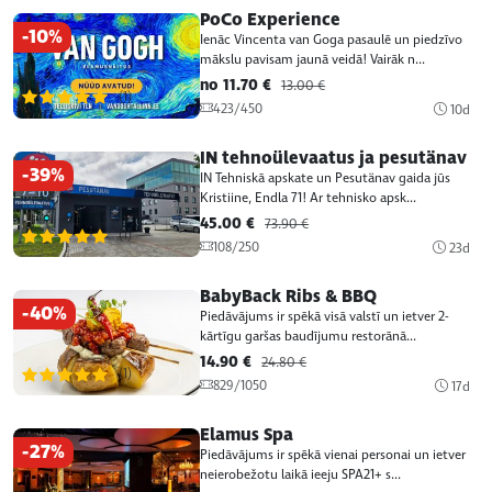
PoCo Experience
-10%
Ienāc Vincenta van Goga pasaulē un piedzīvo
mākslu pavisam jaunā veidā! Vairāk n...
no 11.70 €
13.00 €
(1)
423/450
10d
IN tehnoülevaatus ja pesutänav
-39%
IN Tehniskā apskate un Pesutänav gaida jūs
Kristiine, Endla 71! Ar tehnisko apsk...
45.00 €
73.90 €
(1)
108/250
23d
BabyBack Ribs & BBQ
-40%
Piedāvājums ir spēkā visā valstī un ietver 2-
kārtīgu garšas baudījumu restorānā...
14.90 €
24.80 €
(1)
829/1050
17d
Elamus Spa
-27%
Piedāvājums ir spēkā vienai personai un ietver
neierobežotu laikā ieeju SPA21+ s...