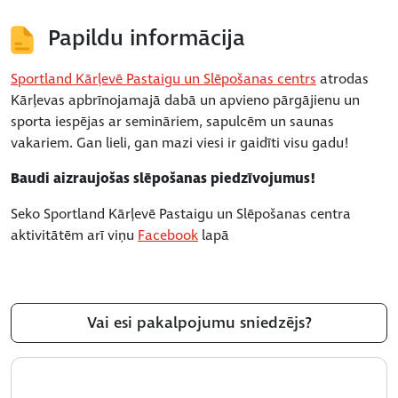
Papildu informācija
Sportland Kārļevē Pastaigu un Slēpošanas centrs
atrodas
Kārļevas apbrīnojamajā dabā un apvieno pārgājienu un
sporta iespējas ar semināriem, sapulcēm un saunas
vakariem. Gan lieli, gan mazi viesi ir gaidīti visu gadu!
Baudi aizraujošas slēpošanas piedzīvojumus!
Seko Sportland Kārļevē Pastaigu un Slēpošanas centra
aktivitātēm arī viņu
Facebook
lapā
Vai esi pakalpojumu sniedzējs?