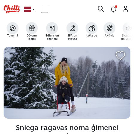
Tuvumā
Dāvanu
Ēdiens un
SPA un
Izklaide
Aktīvie
Skaistum
idejas
dzērieni
atpūta
un veselī
Sniega ragavas noma ģimenei