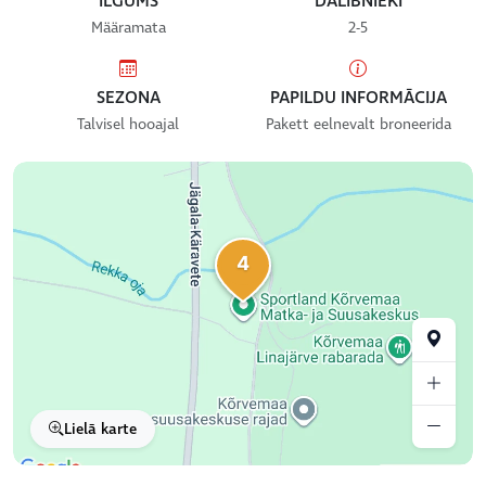
ILGUMS
DALĪBNIEKI
Määramata
2-5
SEZONA
PAPILDU INFORMĀCIJA
Talvisel hooajal
Pakett eelnevalt broneerida
4
Lielā karte