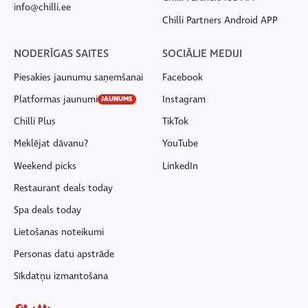
info@chilli.ee
Chilli Partners Android APP
NODERĪGAS SAITES
SOCIĀLIE MEDIJI
Piesakies jaunumu saņemšanai
Facebook
Platformas jaunumi
Instagram
JAUNUMS
Chilli Plus
TikTok
Meklējat dāvanu?
YouTube
Weekend picks
LinkedIn
Restaurant deals today
Spa deals today
Lietošanas noteikumi
Personas datu apstrāde
Sīkdatņu izmantošana