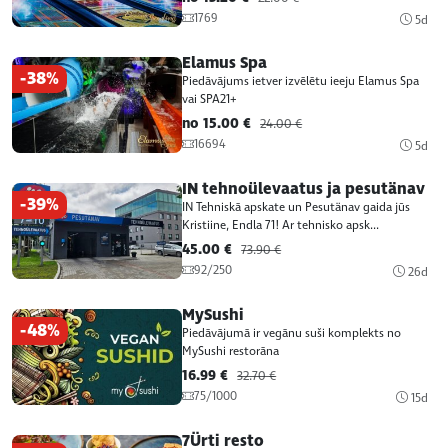
1769
5d
Elamus Spa
-38%
Piedāvājums ietver izvēlētu ieeju Elamus Spa
vai SPA21+
no 15.00 €
24.00 €
16694
5d
IN tehnoülevaatus ja pesutänav
-39%
IN Tehniskā apskate un Pesutänav gaida jūs
Kristiine, Endla 71! Ar tehnisko apsk...
45.00 €
73.90 €
92/250
26d
MySushi
-48%
Piedāvājumā ir vegānu suši komplekts no
MySushi restorāna
16.99 €
32.70 €
75/1000
15d
7Ürti resto