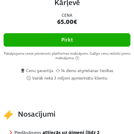
Kārļevē
CENA
65.00€
Pirkt
Pakalpojuma cenai pievienots platformas maksājums. Galīgo cenu redzēsi pirms
maksājuma.
Cenu garantija
14 dienu atgriešanas tiesības
Vairāk nekā 3 miljoni apmierinātu klientu
Nosacījumi
Piedāvājums
attiecās uz ģimeni (līdz 2