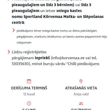
pieaugušajiem un līdz 3 bērniem)
vai
līdz 3
pieaugušajiem
un ietver
sniegu kastes
nomu Sportland Kõrvemaa Matka- un Slēpošanas
centrā
:
piedāvājums ietver sniega kastes nomu uz dienu patstāvīgām
pārgājienam, maršrutu ieteikumus un karstu avenes-pepperminti tēju
ceļojumam
Lūdzu reģistrējieties
pārgājienam
iepriekš
(info@korvemaa.ee vai tel.
53035630), minot burvju vārdu "Chilli piedāvājums
DERĪGUMA TERMIŅŠ
ATRAŠANĀS VIETA
12 kuud
Anija vald