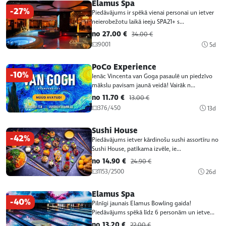
Elamus Spa
-27%
Piedāvājums ir spēkā vienai personai un ietver
neierobežotu laikā ieeju SPA21+ s...
no 27.00 €
34.00 €
9001
5d
PoCo Experience
-10%
Ienāc Vincenta van Goga pasaulē un piedzīvo
mākslu pavisam jaunā veidā! Vairāk n...
no 11.70 €
13.00 €
376/450
13d
Sushi House
-42%
Piedāvājums ietver kārdinošu sushi assortīru no
Sushi House, patīkama izvēle, ie...
no 14.90 €
24.90 €
1153/2500
26d
Elamus Spa
-40%
Pilnīgi jaunais Elamus Bowling gaida!
Piedāvājums spēkā līdz 6 personām un ietve...
no 13.20 €
22.00 €