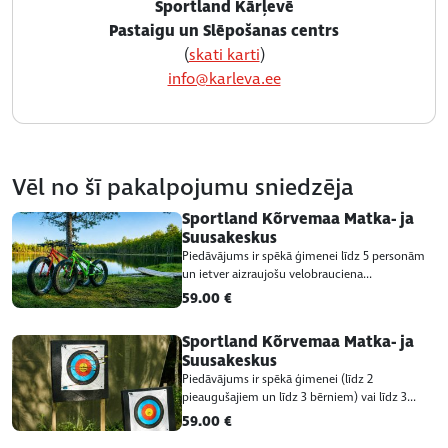
Sportland Kārļevē
Pastaigu un Slēpošanas centrs
(
skati karti
)
info@karleva.ee
Vēl no šī pakalpojumu sniedzēja
Sportland Kõrvemaa Matka- ja
Suusakeskus
Piedāvājums ir spēkā ģimenei līdz 5 personām
un ietver aizraujošu velobrauciena...
59.00 €
Sportland Kõrvemaa Matka- ja
Suusakeskus
Piedāvājums ir spēkā ģimenei (līdz 2
pieaugušajiem un līdz 3 bērniem) vai līdz 3...
59.00 €