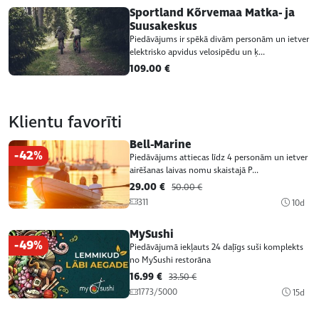
Sportland Kõrvemaa Matka- ja
Suusakeskus
Piedāvājums ir spēkā divām personām un ietver
elektrisko apvidus velosipēdu un ķ...
109.00 €
Klientu favorīti
Bell-Marine
-42%
Piedāvājums attiecas līdz 4 personām un ietver
airēšanas laivas nomu skaistajā P...
29.00 €
50.00 €
311
10d
MySushi
-49%
Piedāvājumā iekļauts 24 daļīgs suši komplekts
no MySushi restorāna
16.99 €
33.50 €
1773/5000
15d