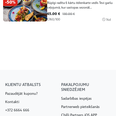
-50%
Rūpīgi radīta 6 kārtu ēdienkarte vedīs Tevi garšu
ceļojumā, kur sastopas sezonāl...
65.00 €
130.00 €
60/100
14d
KLIENTU ATBALSTS
PAKALPOJUMU
SNIEDZĒJIEM
Pazaudējāt kuponu?
Sadarbības iespējas
Kontakti
Partnerweb pieteikšanās
+372 6664 666
Chilli Partners iOS APP