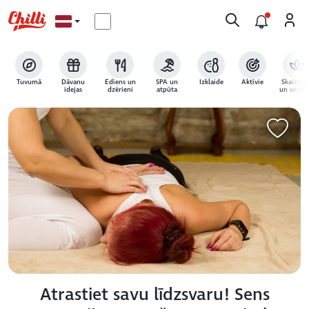
Tuvumā
Dāvanu
Ēdiens un
SPA un
Izklaide
Aktīvie
Skaistum
idejas
dzērieni
atpūta
un veselī
Atrastiet savu līdzsvaru! Sens