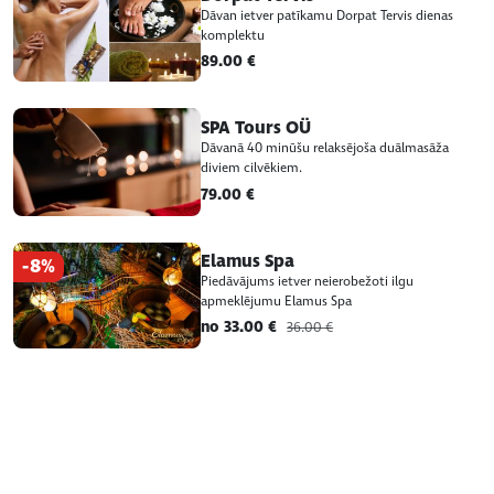
Dāvan ietver patīkamu Dorpat Tervis dienas
komplektu
89.00 €
SPA Tours OÜ
Dāvanā 40 minūšu relaksējoša duālmasāža
diviem cilvēkiem.
79.00 €
Elamus Spa
-8%
Piedāvājums ietver neierobežoti ilgu
apmeklējumu Elamus Spa
no 33.00 €
36.00 €