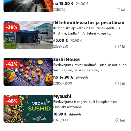
no 15.00 €
24.00 €
16762
4d
IN tehnoülevaatus ja pesutänav
-39%
IN Tehniskā apskate un Pesutänav gaida jūs
Kristiine, Endla 71! Ar tehnisko apsk...
45.00 €
73.90 €
99/250
25d
Sushi House
-42%
Piedāvājums ietver kārdinošu sushi assortīru no
Sushi House, patīkama izvēle, ie...
no 14.90 €
24.90 €
1155/2500
25d
MySushi
-48%
Piedāvājumā ir vegānu suši komplekts no
MySushi restorāna
16.99 €
32.70 €
78/1000
14d