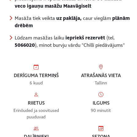
veco igauņu masāžu Maavägiselt
Masāža tiek veikta
uz paklāja,
caur vieglām
plānām
drēbēm
Lūdzam masāžas laiku
iepriekš rezervēt
(tel.
5066020
), minot burvju vārdu "Chilli piedāvājums"
DERĪGUMA TERMIŅŠ
ATRAŠANĀS VIETA
6 kuud
Tallinn
RIIETUS
ILGUMS
Erinõuded ja soovitused
90 minutit
puuduvad
DALĪBNIEKI
SEZONA