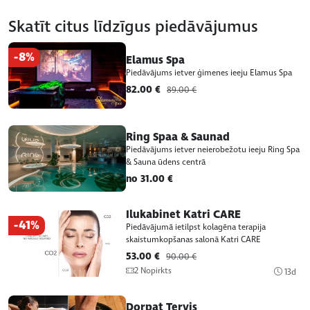
Skatīt citus līdzīgus piedāvājumus
-8%
Elamus Spa
Piedāvājums ietver ģimenes ieeju Elamus Spa
82.00 €
89.00 €
Ring Spaa & Saunad
Piedāvājums ietver neierobežotu ieeju Ring Spa
& Sauna ūdens centrā
no 31.00 €
Ilukabinet Katri CARE
-41%
Piedāvājumā ietilpst kolagēna terapija
skaistumkopšanas salonā Katri CARE
53.00 €
90.00 €
2 Nopirkts
13d
Dorpat Tervis