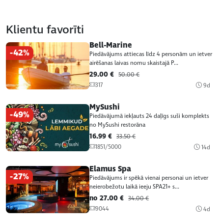
Klientu favorīti
Bell-Marine
-42%
Piedāvājums attiecas līdz 4 personām un ietver
airēšanas laivas nomu skaistajā P...
29.00 €
50.00 €
317
9d
MySushi
-49%
Piedāvājumā iekļauts 24 daļīgs suši komplekts
no MySushi restorāna
16.99 €
33.50 €
1851/5000
14d
Elamus Spa
-27%
Piedāvājums ir spēkā vienai personai un ietver
neierobežotu laikā ieeju SPA21+ s...
no 27.00 €
34.00 €
9044
4d