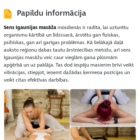
Papildu informācija
Sens Igaunijas masāža
mūsdienās ir radīta, lai uzturētu
organismu kārtībā un līdzsvarā, ārstētu gan fiziskas,
psihiskas, gan arī garīgas problēmas. Kā lielākajā daļā
auksto reģionu dabas tautu ārstniecības metožu, arī sens
Igaunijas masāžu veic caur vieglām gaisa plūsmām
apģērbā un uz paklāja. Tas dod iespēju masierim brīvi veikt
vibrācijas, stiepjot, ieņemt dažādas ķermeņa pozīcijas un
veikt citas efektīvas darbības.