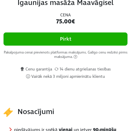
Igaunijas masāža Maavāgisel
CENA
75.00€
Pirkt
Pakalpojuma cenai pievienots platformas maksājums. Galīgo cenu redzēsi pirms
maksājuma.
Cenu garantija
14 dienu atgriešanas tiesības
Vairāk nekā 3 miljoni apmierinātu klientu
Nosacījumi
piedāvājums ir spēkā
vienai
un ietver
90-minūšu