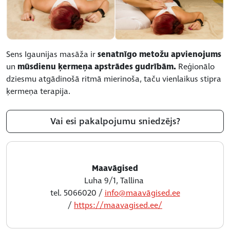
Sens Igaunijas masāža ir
senatnīgo metožu apvienojums
un
mūsdienu ķermeņa apstrādes gudrībām.
Reģionālo
dziesmu atgādinošā ritmā mierinoša, taču vienlaikus stipra
ķermeņa terapija.
Vai esi pakalpojumu sniedzējs?
Maavāgised
Luha 9/1, Tallina
tel. 5066020 /
info@maavāgised.ee
/
https://maavagised.ee/