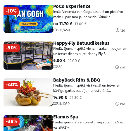
PoCo Experience
-10%
Ienāc Vincenta van Goga pasaulē un piedzīvo
mākslu pavisam jaunā veidā! Vairāk n...
no 11.70 €
13.00 €
386/450
12d
Happy-Fly Batuudikeskus
-50%
Piedāvājums ir spēkā vienam trakam lidojumam
un ietver dienas biļeti Happy-Fly B...
6.00 €
12.00 €
659
25d
BabyBack Ribs & BBQ
-40%
Piedāvājums ir spēkā visā valstī un ietver 2-
kārtīgu garšas baudījumu restorānā...
14.90 €
24.80 €
811/1050
19d
Elamus Spa
-38%
Piedāvājums ietver izvēlētu ieeju Elamus Spa
vai SPA21+