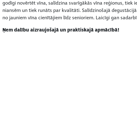
godīgi novērtēt vīna, salīdzina svarīgākās vīna reģionus, tie
niansēm un tiek runāts par kvalitāti. Salīdzinošajā degustācijā
no jauniem vīna cienītājiem līdz senioriem. Laicīgi gan sadarbī
Ņem dalību aizraujošajā un praktiskajā apmācībā!