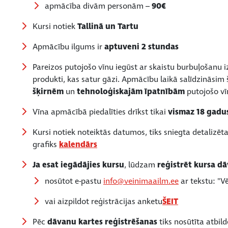
apmācība divām personām –
90€
Kursi notiek
Tallinā un Tartu
Apmācību ilgums ir
aptuveni 2 stundas
Pareizos putojošo vīnu iegūst ar skaistu burbuļošanu i
produkti, kas satur gāzi. Apmācību laikā salīdzināsim 
šķirnēm
un
tehnoloģiskajām īpatnībām
putojošo vī
Vīna apmācībā piedalīties drīkst tikai
vismaz 18 gadus
Kursi notiek noteiktās datumos, tiks sniegta detalizē
grafiks
kalendārs
Ja esat iegādājies kursu
, lūdzam
reģistrēt kursa dā
nosūtot e-pastu
info@veinimaailm.ee
ar tekstu: "V
vai aizpildot reģistrācijas anketu
ŠEIT
Pēc
dāvanu kartes reģistrēšanas
tiks nosūtīta atbil