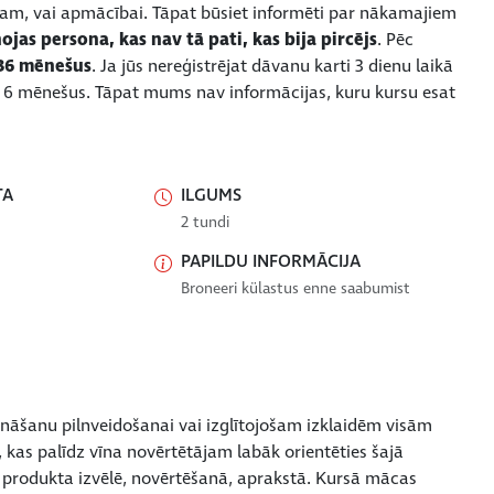
am, vai apmācībai. Tāpat būsiet informēti par nākamajiem
as persona, kas nav tā pati, kas bija pircējs
. Pēc
 36 mēnešus
. Ja jūs nereģistrējat dāvanu karti 3 dienu laikā
ai 6 mēnešus. Tāpat mums nav informācijas, kuru kursu esat
TA
ILGUMS
2 tundi
PAPILDU INFORMĀCIJA
Broneeri külastus enne saabumist
āšanu pilnveidošanai vai izglītojošam izklaidēm visām
kas palīdz vīna novērtētājam labāk orientēties šajā
 produkta izvēlē, novērtēšanā, aprakstā. Kursā mācas