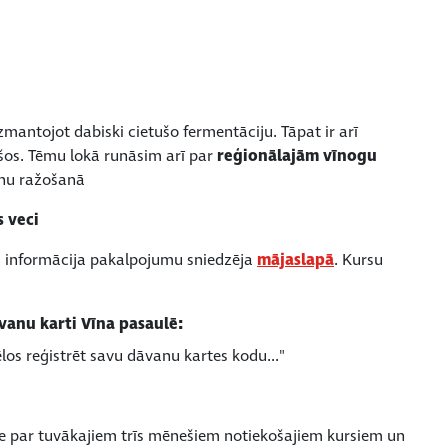
zmantojot dabiski cietušo fermentāciju. Tāpat ir arī
šos. Tēmu lokā runāsim arī par
reģionālajām vīnogu
nu ražošanā
 veci
ta informācija pakalpojumu sniedzēja
mājaslapā
. Kursu
vanu karti Vīna pasaulē:
ēlos reģistrēt savu dāvanu kartes kodu..."
de par tuvākajiem trīs mēnešiem notiekošajiem kursiem un