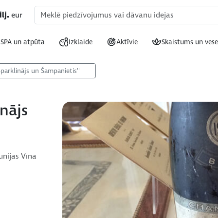
lj.
eur
SPA un atpūta
Izklaide
Aktīvie
Skaistums un vese
Sparklinājs un Šampanietis''
inājs
unijas Vīna