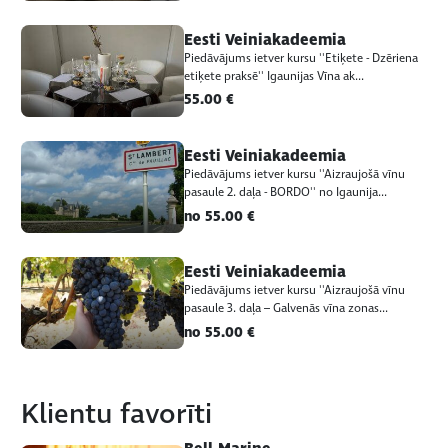
Eesti Veiniakadeemia
Piedāvājums ietver kursu ''Etiķete - Dzēriena
etiķete praksē'' Igaunijas Vīna ak...
55.00 €
Eesti Veiniakadeemia
Piedāvājums ietver kursu ''Aizraujošā vīnu
pasaule 2. daļa - BORDO'' no Igaunija...
no 55.00 €
Eesti Veiniakadeemia
Piedāvājums ietver kursu ''Aizraujošā vīnu
pasaule 3. daļa – Galvenās vīna zonas...
no 55.00 €
Klientu favorīti