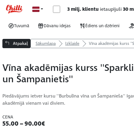
3 milj. klientu
ietaupījuši
30 mi
Tuvumā
Dāvanu idejas
Ēdiens un dzērieni
Atpakaļ
Sākumlapa
Izklaide
Vīna akadēmijas kurss ''
Vīna akadēmijas kurss ''Sparkl
un Šampanietis''
Piedāvājums ietver kursu ''Burbulīna vīna un Šampanieša'' Iga
akadēmijā vienam vai diviem.
CENA
55.00 – 90.00€