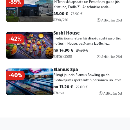
-39%
IN Tehniskā apskate un Pesutänav gaida jūs
Kristiine, Endla 71! Ar tehnisko apsk...
45.00 €
73.90 €
90/250
Atlikušas
26d
Sushi House
-42%
Piedāvājums ietver kārdinošu sushi assortīru
no Sushi House, patīkama izvēle, ie...
no 14.90 €
24.90 €
1153/2500
Atlikušas
26d
Elamus Spa
-40%
Pilnīgi jaunais Elamus Bowling gaida!
Piedāvājums spēkā līdz 6 personām un ietve...
no 13.20 €
22.00 €
1769
Atlikušas
5d