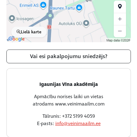
Lielā karte
Vai esi pakalpojumu sniedzējs?
Igaunijas Vīna akadēmija
Apmācību norises laiki un vietas
atrodams www.veinimaailm.com
Tālrunis: +372 5199 4059
E-pasts:
info@veinimaailm.ee