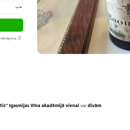
 maksājuma.
tis'' Igaunijas Vīna akadēmijā vienai
vai
divām