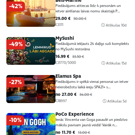
Bell-Marine
-42%
Piedāvājums attiecas līdz 4 personām un
ietver airēšanas laivas nomu skaistajā P...
29.00 €
50.00 €
311
Atlikušas
10d
MySushi
-49%
Piedāvājumā iekļauts 24 daļīgs suši komplekts
no MySushi restorāna
16.99 €
33.50 €
1770/5000
Atlikušas
15d
Elamus Spa
-27%
Piedāvājums ir spēkā vienai personai un ietver
neierobežotu laikā ieeju SPA21+ s...
no 27.00 €
34.00 €
8997
Atlikušas
5d
PoCo Experience
-10%
Ienāc Vincenta van Goga pasaulē un piedzīvo
mākslu pavisam jaunā veidā! Vairāk n...
no 11.70 €
13.00 €