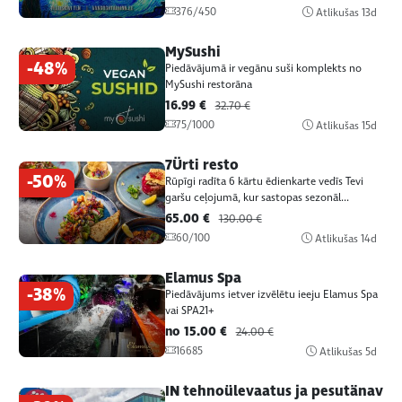
376/450
Atlikušas
13d
MySushi
-48%
Piedāvājumā ir vegānu suši komplekts no
MySushi restorāna
16.99 €
32.70 €
75/1000
Atlikušas
15d
7Ürti resto
-50%
Rūpīgi radīta 6 kārtu ēdienkarte vedīs Tevi
garšu ceļojumā, kur sastopas sezonāl...
65.00 €
130.00 €
60/100
Atlikušas
14d
Elamus Spa
-38%
Piedāvājums ietver izvēlētu ieeju Elamus Spa
vai SPA21+
no 15.00 €
24.00 €
16685
Atlikušas
5d
IN tehnoülevaatus ja pesutänav