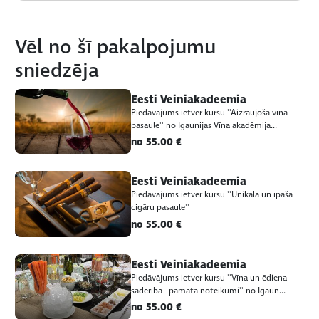
Vēl no šī pakalpojumu
sniedzēja
Eesti Veiniakadeemia
Piedāvājums ietver kursu ''Aizraujošā vīna
pasaule'' no Igaunijas Vīna akadēmija...
no 55.00 €
Eesti Veiniakadeemia
Piedāvājums ietver kursu ''Unikālā un īpašā
cigāru pasaule''
no 55.00 €
Eesti Veiniakadeemia
Piedāvājums ietver kursu ''Vīna un ēdiena
saderība - pamata noteikumi'' no Igaun...
no 55.00 €