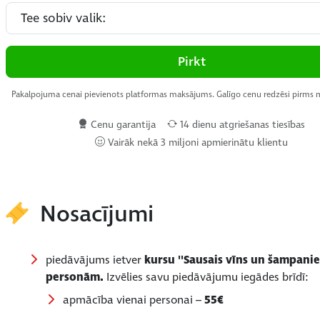
Pirkt
Pakalpojuma cenai pievienots platformas maksājums. Galīgo cenu redzēsi pirms
Cenu garantija
14 dienu atgriešanas tiesības
Vairāk nekā 3 miljoni apmierinātu klientu
Nosacījumi
piedāvājums ietver
kursu ''Sausais vīns un šampanie
personām.
Izvēlies savu piedāvājumu iegādes brīdī:
apmācība vienai personai –
55€