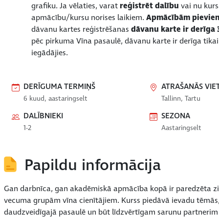
grafiku. Ja vēlaties, varat
reģistrēt dalību
vai nu kurs
apmācību/kursu norises laikiem.
Apmācībām pievienoj
dāvanu kartes reģistrēšanas
dāvanu karte ir derīga
pēc pirkuma Vīna pasaulē, dāvanu karte ir derīga tik
iegādājies.
DERĪGUMA TERMIŅŠ
ATRAŠANĀS VIE
6 kuud, aastaringselt
Tallinn, Tartu
DALĪBNIEKI
SEZONA
1-2
Aastaringselt
Papildu informācija
Gan darbnīca, gan akadēmiskā apmācība kopā ir paredzēta zin
vecuma grupām vīna cienītājiem. Kurss piedāvā ievadu tēmās, 
daudzveidīgajā pasaulē un būt līdzvērtīgam sarunu partnerim