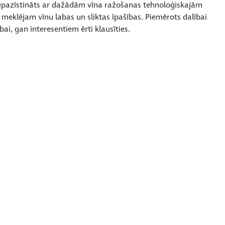
k iepazīstināts ar dažādām vīna ražošanas tehnoloģiskajām
 meklējam vīnu labas un sliktas īpašības. Piemērots dalībai
bai, gan interesentiem ērti klausīties.