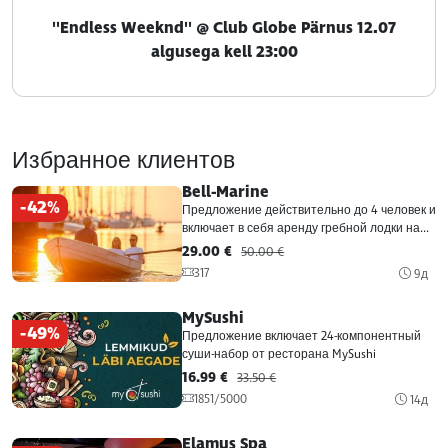
''Endless Weeknd'' @ Club Globe Pärnus 12.07
algusega kell 23:00
Избранное клиентов
Bell-Marine
-42%
Предложение действительно до 4 человек и
включает в себя аренду гребной лодки на...
29.00 €
50.00 €
317
9д
MySushi
-49%
Предложение включает 24-компонентный
суши-набор от ресторана MySushi
16.99 €
33.50 €
1851/5000
14д
Elamus Spa