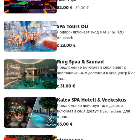
Elamus Spa
82.00 €
89.00 €
SPA Tours OÜ
Подарок включает вход в Atlantis H2O
Aquapark
c 23.00 €
Ring Spaa & Saunad
Предложение включает в себя билет с
неограниченным доступом в аквацентр Ring
Spa...
c 31.00 €
Kalev SPA Hotell & Veekeskus
Предложение действует для двоих и
включает в себя доступ в Sauna-Oaasi для
взрос...
66.00 €