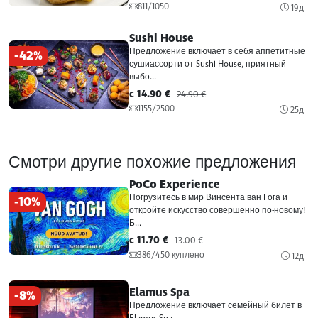
811/1050
19д
Sushi House
Предложение включает в себя аппетитные
-42%
сушиассорти от Sushi House, приятный
выбо...
c 14.90 €
24.90 €
1155/2500
25д
Смотри другие похожие предложения
PoCo Experience
Погрузитесь в мир Винсента ван Гога и
-10%
откройте искусство совершенно по-новому!
Б...
c 11.70 €
13.00 €
386/450 куплено
12д
Elamus Spa
-8%
Предложение включает семейный билет в