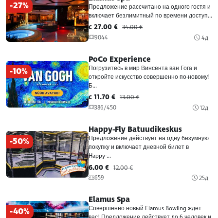
-27%
Предложение рассчитано на одного гостя и
включает безлимитный по времени доступ...
c 27.00 €
34.00 €
9044
4д
PoCo Experience
Погрузитесь в мир Винсента ван Гога и
-10%
откройте искусство совершенно по-новому!
Б...
c 11.70 €
13.00 €
386/450
12д
Happy-Fly Batuudikeskus
Предложение действует на одну безумную
-50%
покупку и включает дневной билет в
Happy-...
6.00 €
12.00 €
659
25д
Elamus Spa
Совершенно новый Elamus Bowling ждет
-40%
вас! Предложение действует до 6 человек и