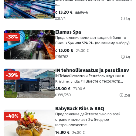
в...
c 13.20 €
22.00 €
1774
4д
Elamus Spa
-38%
Предложение включает входной билет в
Elamus Spa или SPA 21+ (по вашему выбору)
c 15.00 €
24.00 €
16762
4д
IN tehnoülevaatus ja pesutänav
-39%
IN Tehnoülevaatus и Pesutänav ждут вас в
Kristiine, Endla 71! Вместе с техосмотр...
45.00 €
73.90 €
99/250
25д
BabyBack Ribs & BBQ
Предложение действительно по всей
-40%
стране и включает 2-х блюдное
гастрономическое...
14.90 €
24.80 €