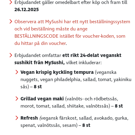
Erbjudandet gäller omedelbart efter köp och fram till
26.12.2025
Observera att MySushi har ett nytt beställningssystem
och vid beställning måste du ange
BESTÄLLNINGSCODE istället för voucher-koden, som
du hittar på din voucher
.
Erbjudandet omfattar
ett rikt
24-delat veganskt
sushikit från MySushi,
vilket inkluderar:
Vegan krispig kyckling tempura
(veganska
nuggets, vegan philadelphia, sallad, tomat, yakiniku
sås)
–
8 st
Grillad vegan maki
(valnöts- och rödbetssås,
morot, tomat, sallad, shiitake, valnötssås) –
8 st
Refresh
(
vegansk färskost, sallad, avokado, gurka,
spenat, valnötssås, sesam) –
8 st