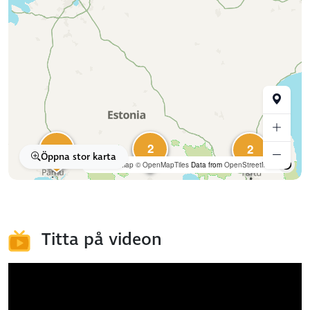
2
2
2
Öppna stor karta
OpenFreeMap
© OpenMapTiles
Data from
OpenStreetMap
Titta på videon