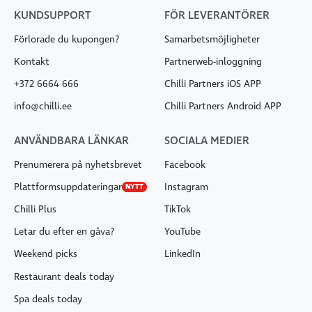
P-N
10:00-20.30
KUNDSUPPORT
FÖR LEVERANTÖRER
R-L
10:00-21.00
Förlorade du kupongen?
Samarbetsmöjligheter
Viljandi MySushi
Kontakt
Partnerweb-inloggning
Tallinna 41, Viljandi
+372 6664 666
Chilli Partners iOS APP
E-P
11:00-21:00
info@chilli.ee
Chilli Partners Android APP
Alates 12.11
Peetri Selveri MySushi
Veesaare tee 2, Peetri
ANVÄNDBARA LÄNKAR
SOCIALA MEDIER
P-N
11:00-21:00
R-L
11:00-22:00
Prenumerera på nyhetsbrevet
Facebook
Plattformsuppdateringar
Instagram
NYTT
Chilli Plus
TikTok
Letar du efter en gåva?
YouTube
Weekend picks
LinkedIn
Restaurant deals today
Spa deals today