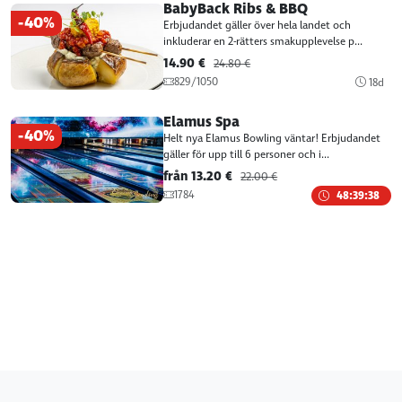
BabyBack Ribs & BBQ
-40%
Erbjudandet gäller över hela landet och
Magistrali keskuse MySushi
inkluderar en 2-rätters smakupplevelse p...
Sõpruse pst. 201/203, Tallinn
14.90 €
24.80 €
E-R
11:30-21:00
829/1050
18d
L
12-22:00
Elamus Spa
P
12-21:00
-40%
Helt nya Elamus Bowling väntar! Erbjudandet
gäller för upp till 6 personer och i...
Tartu Lõunakeskuse MySushi
från 13.20 €
22.00 €
Ringtee 75, Tartu
1784
48:39:38
E-P
11:00-21:30
Tartu Eedeni MySushi
Kalda tee 1C, Tartu
P-N
11-21:00
R-L
11-22:00
Pärnu Kaubamajaka MySushi
Papiniidu 8, Pärnu