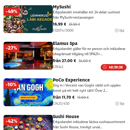
R-L
11-21:00
MySushi
-49%
Erbjudandet innehåller ett 24-delat sushiset
från MySushi-restaurangen
Rocca al mare MySushi
16.99 €
33.50 €
Paldiski mnt 102, Tallinn
2074/5000
13d
E-P
10:00-21:00
Elamus Spa
Ülemiste MySushi
-27%
Erbjudandet gäller för en person och inkluderar
Suur-Sõjamäe 4, Tallinn
obegränsad tillgång till SPA21+...
E-P
11:00-22:00
från 27.00 €
34.00 €
9143
48:39:38
Viru MySushi
PoCo Experience
Viru väljak 4-6, Tallinn
-10%
Stig in i Vincent van Goghs värld och upplev
P-N
11-21:00
konst på ett helt nytt sätt! Över 2...
R-L
11-23:00
från 11.70 €
13.00 €
423/450
11d
Mustamäe keskuse MySushi
A.H Tammsaare tee 104a, Tallinn
Sushi House
-42%
P-N
11-22:00
Erbjudandet inkluderar läckra sushiassortiment
från Sushi House, trevligt urval...
R-L
11-23:00