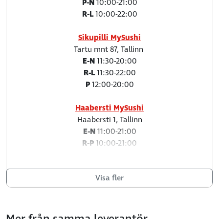
P-N
10:00-21:00
R-L
10:00-22:00
Sikupilli MySushi
Tartu mnt 87, Tallinn
E-N
11:30-20:00
R-L
11:30-22:00
P
12:00-20:00
Haabersti MySushi
Haabersti 1, Tallinn
E-N
11:00-21:00
R-P
10:00-21:00
Stockmanni MySushi
Visa fler
Liivalaia 53, Tallinn
E-N
11:30-20:00
R
11:30-21:00
L
12:00-21:00