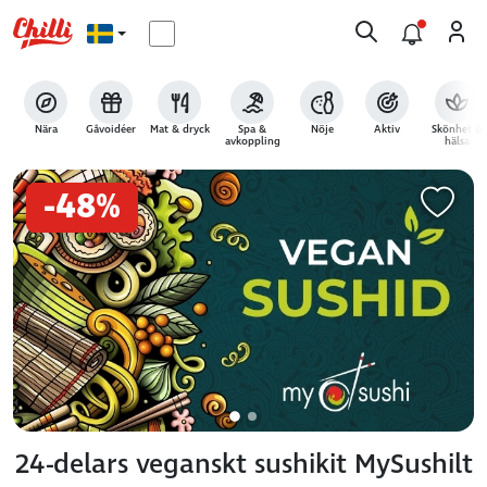
Nära
Gåvoidéer
Mat & dryck
Spa &
Nöje
Aktiv
Skönhet &
avkoppling
hälsa
-48%
24-delars veganskt sushikit MySushilt