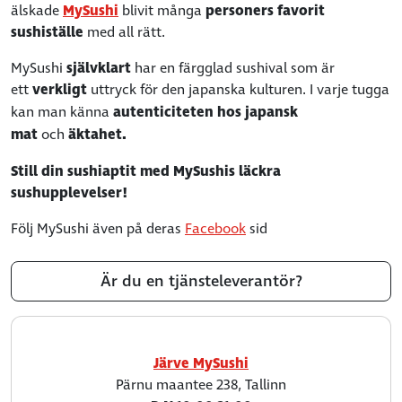
älskade
MySushi
blivit många
personers favorit
sushiställe
med all rätt.
MySushi
självklart
har en färgglad sushival som är
ett
verkligt
uttryck för den japanska kulturen.
I varje tugga
kan man känna
autenticiteten hos japansk
mat
och
äktahet.
Still din sushiaptit med MySushis läckra
sushupplevelser!
Följ MySushi även på deras
Facebook
sid
Är du en tjänsteleverantör?
Järve MySushi
Pärnu maantee 238, Tallinn