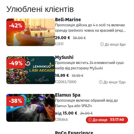
Улюблені клієнтів
Bell-Marine
-42%
Пропозиція дійсна до 4-х осіб та включає
оренду гребного човна на красивій річці...
29.00 €
50.00 €
331
До кінця
8дн
MySushi
-49%
Пропозиція містить 24-елементний суші-
набір від ресторану MySushi
16.99 €
33.50 €
2063/5000
До кінця
13дн
Elamus Spa
-38%
Пропозиція включає обраний вхід до
Elamus Spa або SPA21+
від 15.00 €
24.00 €
16846
До кінця
53:17:40
PoCo Experience