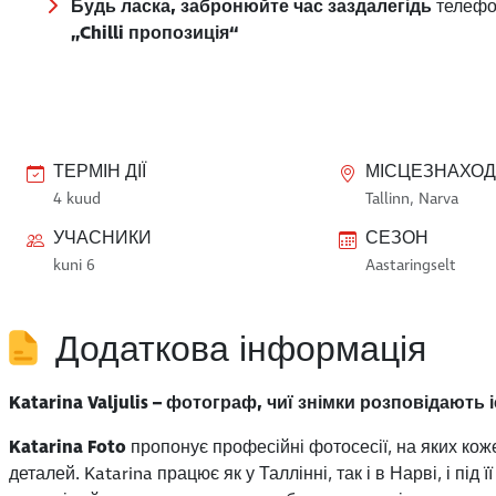
Будь ласка, забронюйте час заздалегідь
телефо
„Chilli пропозиція“
ТЕРМІН ДІЇ
МІСЦЕЗНАХО
4 kuud
Tallinn, Narva
УЧАСНИКИ
СЕЗОН
kuni 6
Aastaringselt
Додаткова інформація
Katarina Valjulis – фотограф, чиї знімки розповідають і
Katarina Foto
пропонує професійні фотосесії, на яких кож
деталей. Katarina працює як у Таллінні, так і в Нарві, і пі