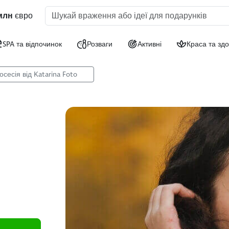
млн
євро
SPA та відпочинок
Розваги
Активні
Краса та здо
сесія від Katarina Foto