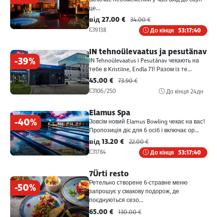
це...
від 27.00 €
34.00 €
9138
До кінця
53:17:40
IN tehnoülevaatus ja pesutänav
-39%
IN Tehnoülevaatus і Pesutänav чекають на
тебе в Kristiine, Endla 71! Разом із те...
45.00 €
73.90 €
106/250
До кінця
24дн
Elamus Spa
-40%
Зовсім новий Elamus Bowling чекає на вас!
Пропозиція діє для 6 осіб і включає ор...
від 13.20 €
22.00 €
1784
До кінця
53:17:40
7Ürti resto
Ретельно створене 6-стравне меню
-50%
запрошує у смакову подорож, де
поєднуються сезо...
65.00 €
130.00 €