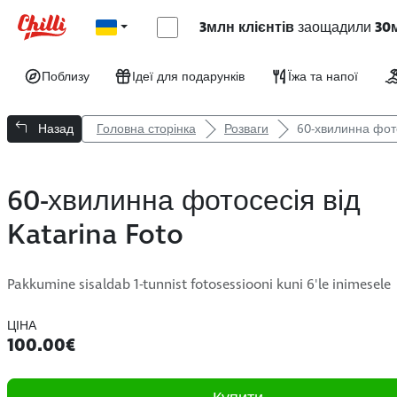
3млн клієнтів
заощадили
30
Поблизу
Ідеї для подарунків
Їжа та напої
Назад
Головна сторінка
Розваги
60-хвилинна фото
60-хвилинна фотосесія від
Katarina Foto
Pakkumine sisaldab 1-tunnist fotosessiooni kuni 6'le inimesele
ЦІНА
100.00€