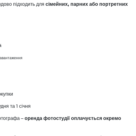
удово підходить для
сімейних, парних або портретних
й
завантаження
окупки
удня та 1 січня
отографа –
оренда фотостудії оплачується окремо