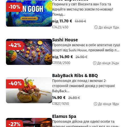
Пориньте у світ Вінсента ван Гога та
-10%
відчуйте мистецтво зовсім по-новому!
Понад...
від 11.70 €
13.00 €
423/450
До кінця
11дн
Sushi House
-42%
Пропозиція включає в себе апетитне суші
асорті від Sushi House, приємний вибір п...
від 14.90 €
24.90 €
1158/2500
До кінця
24дн
BabyBack Ribs & BBQ
Пропозиція діє понад і включає 2-
-40%
сторонній смаковий досвід у ресторані
BabyBack...
14.90 €
24.80 €
827/1050
До кінця
18дн
Elamus Spa
Пропозиція дійсна для однієї особи та
-27%
включає необмежений у часі вхід до саун-