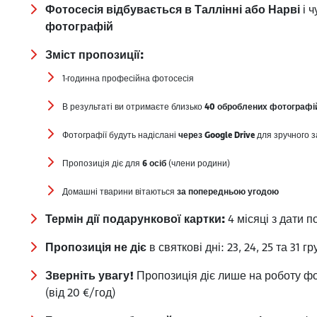
Фотосесія відбувається в Таллінні або Нарві
і ч
фотографій
Зміст пропозиції:
1-годинна професійна фотосесія
В результаті ви отримаєте близько
40 оброблених фотографі
Фотографії будуть надіслані
через Google Drive
для зручного 
Пропозиція діє для
6 осіб
(члени родини)
Домашні тварини вітаються
за попередньою угодою
Термін дії подарункової картки:
4 місяці з дати п
Пропозиція не діє
в святкові дні: 23, 24, 25 та 31 гр
Зверніть увагу!
Пропозиція діє лише на роботу ф
(від 20 €/год)