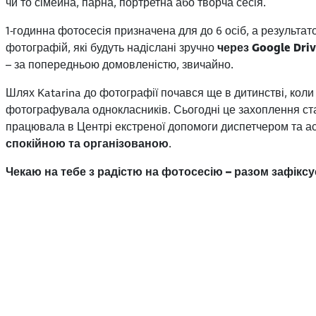
чи то сімейна, парна, портретна або творча сесія.
1-годинна фотосесія призначена для до 6 осіб, а результа
фотографій, які будуть надіслані зручно
через Google Dri
– за попередньою домовленістю, звичайно.
Шлях Katarina до фотографії почався ще в дитинстві, коли
фотографувала однокласників. Сьогодні це захоплення ста
працювала в Центрі екстреної допомоги диспетчером та ас
спокійною та організованою
.
Чекаю на тебе з радістю на фотосесію – разом зафікс