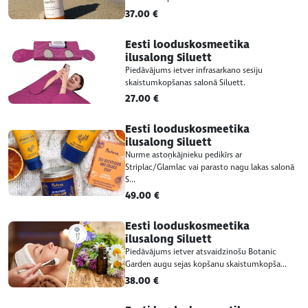
37.00 €
Eesti looduskosmeetika
ilusalong Siluett
Piedāvājums ietver infrasarkano sesiju
skaistumkopšanas salonā Siluett.
27.00 €
Eesti looduskosmeetika
ilusalong Siluett
Nurme astoņkājnieku pedikīrs ar
Striplac/Glamlac vai parasto nagu lakas salonā
S...
49.00 €
Eesti looduskosmeetika
ilusalong Siluett
Piedāvājums ietver atsvaidzinošu Botanic
Garden augu sejas kopšanu skaistumkopša...
38.00 €