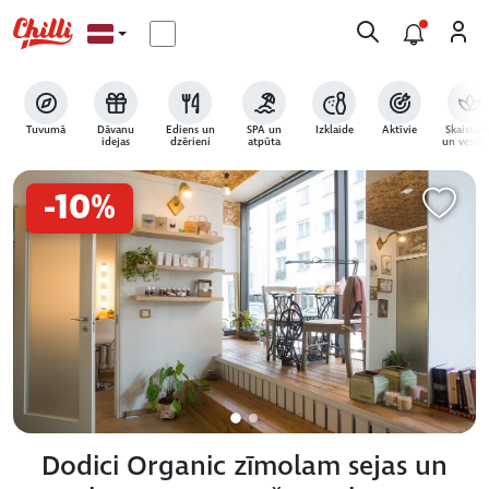
Tuvumā
Dāvanu
Ēdiens un
SPA un
Izklaide
Aktīvie
Skaistum
idejas
dzērieni
atpūta
un veselī
-10%
Dodici Organic zīmolam sejas un