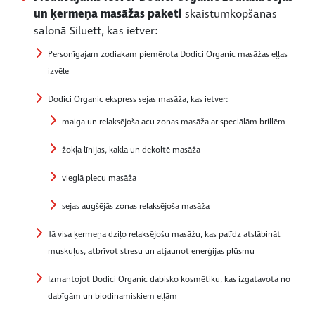
un ķermeņa masāžas paketi
skaistumkopšanas
salonā Siluett, kas ietver:
Personīgajam zodiakam piemērota Dodici Organic masāžas eļļas
izvēle
Dodici Organic ekspress sejas masāža, kas ietver:
maiga un relaksējoša acu zonas masāža ar speciālām brillēm
žokļa līnijas, kakla un dekoltē masāža
vieglā plecu masāža
sejas augšējās zonas relaksējoša masāža
Tā visa ķermeņa dziļo relaksējošu masāžu, kas palīdz atslābināt
muskuļus, atbrīvot stresu un atjaunot enerģijas plūsmu
Izmantojot Dodici Organic dabisko kosmētiku, kas izgatavota no
dabīgām un biodinamiskiem eļļām