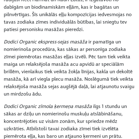
dabīgām un biodinamiskām eļļām, kas ir bagātas un
pilnvērtīgas. Šīs unikālās eļļu kompozīcijas iedvesmojas no
tavas zodiaka zīmes individuālās būtības, lai sniegtu tev
patiesi personisku masāžas pieredzi.
Dodici Organic ekspress-sejas masāža
ir pamatīga un
nomierinoša procedūra, kas sākas ar personīga zodiaka
zīmei piemērotas masāžas eļļas izvēli. Pēc tam tiek veikta
maiga un relaksējoša masāža acu apvidū ar speciālām
brillēm, vienlaikus tiek veikta žokļa līnijas, kakla un dekoltē
masāža, kā arī viegla plecu masāža. Noslēgumā tiek veikta
relaksējoša masāža sejas augšējā daļā, lai atjaunotu svaigu
un mirdzošu ādu.
Dodici Organic zīmola ķermeņa masāža
ilgs 1 stundu un
sākas ar dziļu un nomierinošu muskuļu atslābināšanu,
koncentrējoties uz visām zonām, kur spriedze mēdz
uzkrāties. Atbilstoši tavai zodiaka zīmei tiek izvēlēta
piemērota eļļa, kas baro un atjauno ķermeni un prātu.