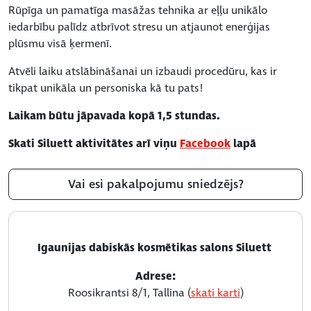
Rūpīga un pamatīga masāžas tehnika ar eļļu unikālo
iedarbību palīdz atbrīvot stresu un atjaunot enerģijas
plūsmu visā ķermenī.
Atvēli laiku atslābināšanai un izbaudi procedūru, kas ir
tikpat unikāla un personiska kā tu pats!
Laikam būtu jāpavada kopā 1,5 stundas.
Skati Siluett aktivitātes arī viņu
Facebook
lapā
Vai esi pakalpojumu sniedzējs?
Igaunijas dabiskās kosmētikas salons Siluett
Adrese:
Roosikrantsi 8/1, Tallina (
skati karti
)