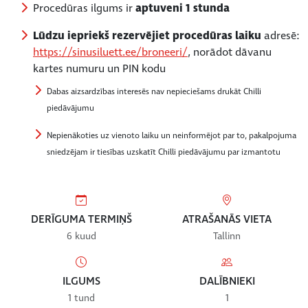
Procedūras ilgums ir
aptuveni 1 stunda
Lūdzu iepriekš rezervējiet procedūras laiku
adresē:
https://sinusiluett.ee/broneeri/
, norādot dāvanu
kartes numuru un PIN kodu
Dabas aizsardzības interesēs nav nepieciešams drukāt Chilli
piedāvājumu
Nepienākoties uz vienoto laiku un neinformējot par to, pakalpojuma
sniedzējam ir tiesības uzskatīt Chilli piedāvājumu par izmantotu
DERĪGUMA TERMIŅŠ
ATRAŠANĀS VIETA
6 kuud
Tallinn
ILGUMS
DALĪBNIEKI
1 tund
1