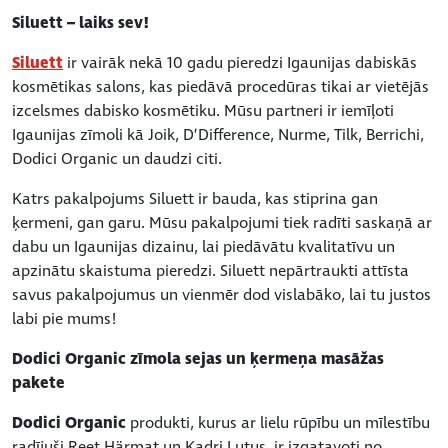
Siluett – laiks sev!
Siluett
ir vairāk nekā 10 gadu pieredzi Igaunijas dabiskās
kosmētikas salons, kas piedāvā procedūras tikai ar vietējās
izcelsmes dabisko kosmētiku. Mūsu partneri ir iemīļoti
Igaunijas zīmoli kā Joik, D’Difference, Nurme, Tilk, Berrichi,
Dodici Organic un daudzi citi.
Katrs pakalpojums Siluett ir bauda, kas stiprina gan
ķermeni, gan garu. Mūsu pakalpojumi tiek radīti saskaņā ar
dabu un Igaunijas dizainu, lai piedāvātu kvalitatīvu un
apzinātu skaistuma pieredzi. Siluett nepārtraukti attīsta
savus pakalpojumus un vienmēr dod vislabāko, lai tu justos
labi pie mums!
Dodici Organic zīmola sejas un ķermeņa masāžas
pakete
Dodici Organic
produkti, kurus ar lielu rūpību un mīlestību
radījuši Reet Härmat un Kadri Lutus, ir izgatavoti no