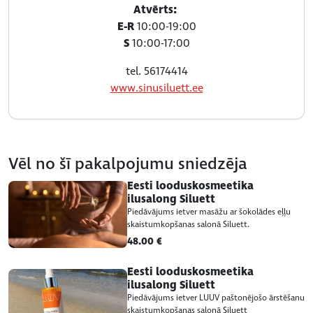
Atvērts:
E-R
10:00-19:00
S
10:00-17:00
tel. 56174414
www.sinusiluett.ee
Vēl no šī pakalpojumu sniedzēja
Eesti looduskosmeetika
ilusalong Siluett
Piedāvājums ietver masāžu ar šokolādes eļļu
skaistumkopšanas salonā Siluett.
48.00 €
Eesti looduskosmeetika
ilusalong Siluett
Piedāvājums ietver LUUV paštonējošo ārstēšanu
skaistumkopšanas salonā Siluett