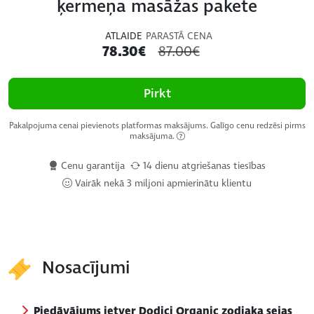
ķermeņa masāžas pakete
ATLAIDE
PARASTĀ CENA
78.30€
87.00€
Pirkt
Pakalpojuma cenai pievienots platformas maksājums. Galīgo cenu redzēsi pirms
maksājuma.
Cenu garantija
14 dienu atgriešanas tiesības
Vairāk nekā 3 miljoni apmierinātu klientu
Nosacījumi
Piedāvājums ietver Dodici Organic zodiaka sejas