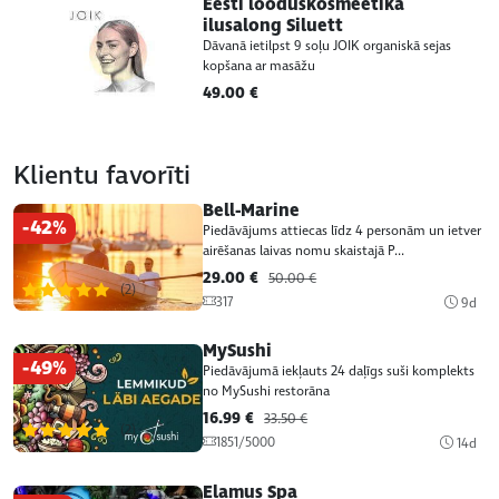
Eesti looduskosmeetika
ilusalong Siluett
Dāvanā ietilpst 9 soļu JOIK organiskā sejas
kopšana ar masāžu
49.00 €
Klientu favorīti
Bell-Marine
-42%
Piedāvājums attiecas līdz 4 personām un ietver
airēšanas laivas nomu skaistajā P...
29.00 €
50.00 €
(2)
317
9d
MySushi
-49%
Piedāvājumā iekļauts 24 daļīgs suši komplekts
no MySushi restorāna
16.99 €
33.50 €
(2)
1851/5000
14d
Elamus Spa