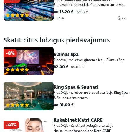
Piedāvājums spēkā līdz 6 personām un ietve...
no 13.20 €
22.00 €
(2)
1774
4d
Skatīt citus līdzīgus piedāvājumus
-8%
Elamus Spa
Piedāvājums ietver ģimenes ieeju Elamus Spa
82.00 €
89.00 €
(2)
Ring Spaa & Saunad
Piedāvājums ietver neierobežotu ieeju Ring Spa
& Sauna ūdens centrā
no 31.00 €
(2)
Ilukabinet Katri CARE
-41%
Piedāvājumā ietilpst kolagēna terapija
skaistumkopšanas salonā Katri CARE