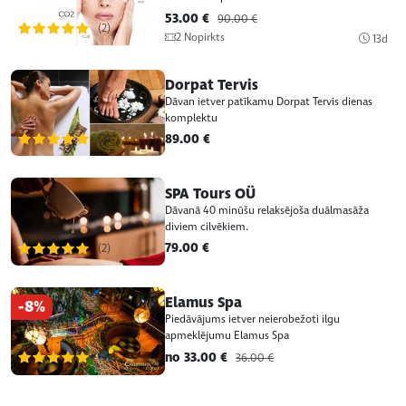
53.00 €
90.00 €
(2)
2 Nopirkts
13d
Dorpat Tervis
Dāvan ietver patīkamu Dorpat Tervis dienas
komplektu
89.00 €
(2)
SPA Tours OÜ
Dāvanā 40 minūšu relaksējoša duālmasāža
diviem cilvēkiem.
79.00 €
(2)
Elamus Spa
-8%
Piedāvājums ietver neierobežoti ilgu
apmeklējumu Elamus Spa
no 33.00 €
(2)
36.00 €