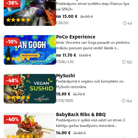
-38%
Piedāvājums ietver izvēlētu ieeju Elamus Spa
vai SPA21+
no 15.00 €
24.00 €
(2)
16761
4d
PoCo Experience
-10%
Ienāc Vincenta van Goga pasaulē un piedzīvo
mākslu pavisam jaunā veidā! Vairāk n...
no 11.70 €
13.00 €
(2)
386/450
12d
MySushi
-48%
Piedāvājumā ir vegānu suši komplekts no
MySushi restorāna
16.99 €
32.70 €
(2)
78/1000
14d
BabyBack Ribs & BBQ
-40%
Piedāvājums ir spēkā visā valstī un ietver 2-
kārtīgu garšas baudījumu restorānā...
14.90 €
24.80 €
(2)