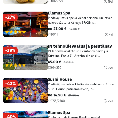
811/1050
19d
Elamus Spa
-27%
Piedāvājums ir spēkā vienai personai un ietver
neierobežotu laikā ieeju SPA21+ s...
no 27.00 €
34.00 €
(2)
9041
4d
IN tehnoülevaatus ja pesutänav
-39%
IN Tehniskā apskate un Pesutänav gaida jūs
Kristiine, Endla 71! Ar tehnisko apsk...
45.00 €
73.90 €
(2)
99/250
25d
Sushi House
-42%
Piedāvājums ietver kārdinošu sushi assortīru no
Sushi House, patīkama izvēle, ie...
no 14.90 €
24.90 €
(2)
1155/2500
25d
Elamus Spa
-40%
Pilnīgi jaunais Elamus Bowling gaida!