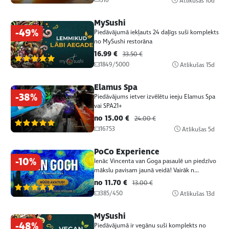
316
Atlikušas
10d
MySushi
-49%
Piedāvājumā iekļauts 24 daļīgs suši komplekts
no MySushi restorāna
16.99 €
33.50 €
(57)
1849/5000
Atlikušas
15d
Elamus Spa
-38%
Piedāvājums ietver izvēlētu ieeju Elamus Spa
vai SPA21+
no 15.00 €
24.00 €
(57)
16753
Atlikušas
5d
PoCo Experience
-10%
Ienāc Vincenta van Goga pasaulē un piedzīvo
mākslu pavisam jaunā veidā! Vairāk n...
no 11.70 €
13.00 €
(57)
385/450
Atlikušas
13d
MySushi
-48%
Piedāvājumā ir vegānu suši komplekts no