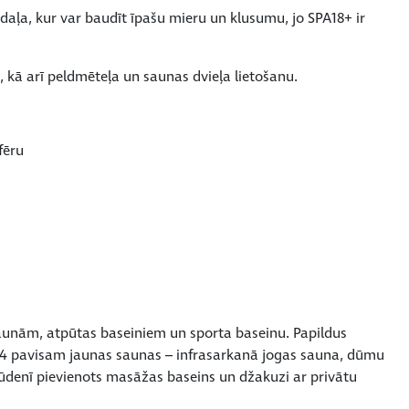
daļa, kur var baudīt īpašu mieru un klusumu, jo SPA18+ ir
kā arī peldmēteļa un saunas dvieļa lietošanu.
fēru
saunām, atpūtas baseiniem un sporta baseinu. Papildus
4 pavisam jaunas saunas – infrasarkanā jogas sauna, dūmu
ai ūdenī pievienots masāžas baseins un džakuzi ar privātu