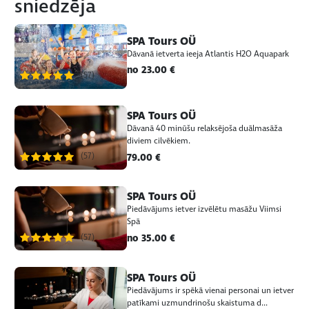
sniedzēja
SPA Tours OÜ
Dāvanā ietverta ieeja Atlantis H2O Aquapark
no 23.00 €
(57)
SPA Tours OÜ
Dāvanā 40 minūšu relaksējoša duālmasāža
diviem cilvēkiem.
(57)
79.00 €
SPA Tours OÜ
Piedāvājums ietver izvēlētu masāžu Viimsi
Spā
(57)
no 35.00 €
SPA Tours OÜ
Piedāvājums ir spēkā vienai personai un ietver
patīkami uzmundrinošu skaistuma d...