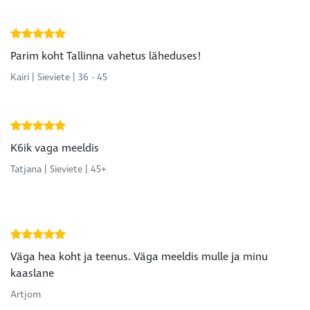
Parim koht Tallinna vahetus läheduses!
Kairi | Sieviete | 36 - 45
K6ik vaga meeldis
Tatjana | Sieviete | 45+
Väga hea koht ja teenus. Väga meeldis mulle ja minu
kaaslane
Artjom