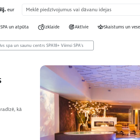
lj.
eur
SPA un atpūta
Izklaide
Aktīvie
Skaistums un vese
īvs spa un saunu centrs SPA18+ Viimsi SPA's
s
radīzē, kā