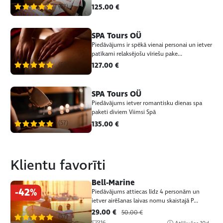
(57)
125.00 €
SPA Tours OÜ
Piedāvājums ir spēkā vienai personai un ietver
patīkami relaksējošu vīriešu pake...
(57)
127.00 €
SPA Tours OÜ
Piedāvājums ietver romantisku dienas spa
paketi diviem Viimsi Spā
(57)
135.00 €
Klientu favorīti
Bell-Marine
-42%
Piedāvājums attiecas līdz 4 personām un
ietver airēšanas laivas nomu skaistajā P...
29.00 €
50.00 €
(57)