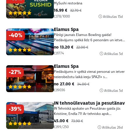
MySushi restorāna
16.99 €
32.70 €
(57)
78/1000
Atlikušas
15d
Elamus Spa
-40%
Pilnīgi jaunais Elamus Bowling gaida!
Piedāvājums spēkā līdz 6 personām un ietve...
no 13.20 €
22.00 €
(57)
1774
Atlikušas
5d
Elamus Spa
-27%
Piedāvājums ir spēkā vienai personai un ietver
neierobežotu laikā ieeju SPA21+ s...
no 27.00 €
34.00 €
(57)
9036
Atlikušas
5d
IN tehnoülevaatus ja pesutänav
-39%
IN Tehniskā apskate un Pesutänav gaida jūs
Kristiine, Endla 71! Ar tehnisko apsk...
45.00 €
73.90 €
(57)
99/250
Atlikušas
26d