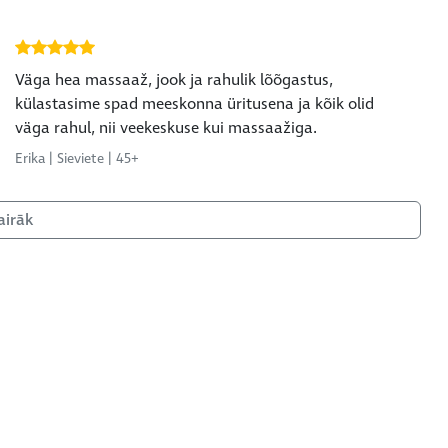
Väga hea massaaž, jook ja rahulik lõõgastus,
külastasime spad meeskonna üritusena ja kõik olid
väga rahul, nii veekeskuse kui massaažiga.
Erika | Sieviete | 45+
airāk