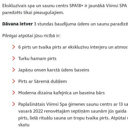
Ekskluzīvais spa un saunu centrs SPA18+ ir jaunākā Viimsi SPA 
paredzēts tikai pieaugušajiem.
Dāvana ietver
3 stundas baudījuma ūdens un saunu paradīzē, 
Pilnīgai atpūtai jūsu rīcībā ir:
6 pirts un tvaika pirts ar ekskluzīvu interjeru un atmos
Turku hamam pirts
Japāņu onsen karstā ūdens baseins
Pirts ar Sāremā dubļiem
Moderna dizaina kafejnīca un baseina bārs
Paplašinātais Viimsi Spa ģimenes saunu centrs ar 13 
vasarā 2022 renovētajām septiņām saunām jūs gaida 
pirts, lielā rituālu sauna un tropu tvaika pirts. Atpūt
skatu