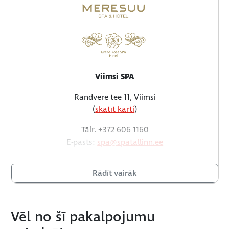
Viimsi SPA
Randvere tee 11, Viimsi
(
skatīt karti
)
Tālr. +372 606 1160
E-pasts:
spa@spatallinn.ee
www.spatallinn.ee
Rādīt vairāk
Vēl no šī pakalpojumu