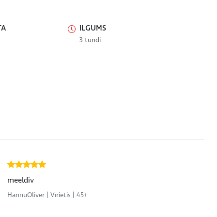
TA
ILGUMS
3 tundi
meeldiv
HannuOliver | Vīrietis | 45+