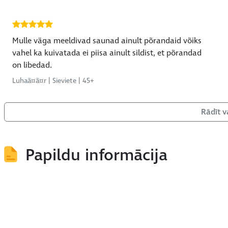
Mulle väga meeldivad saunad ainult põrandaid võiks
vahel ka kuivatada ei piisa ainult sildist, et põrandad
on libedad.
Luhaã¤ã¤r | Sieviete | 45+
Rādīt v
Papildu informācija