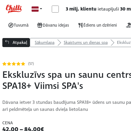
3 milj. klientu
ietaupījuši
30 mi
Tuvumā
Dāvanu idejas
Ēdiens un dzērieni
Atpakaļ
Sākumlapa
Skaistums un dienas spa
Ekskluz
(57)
Ekskluzīvs spa un saunu centr
SPA18+ Viimsi SPA's
Dāvana ietver 3 stundas baudījuma SPA18+ ūdens un saunu pa
arī peldmēteļa un saunas dvieļa lietošanu
CENA
42.00 – 84.00€