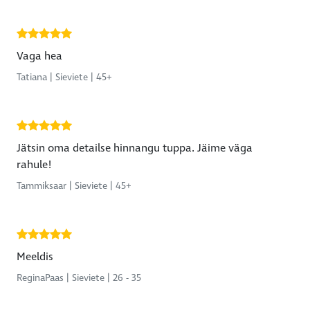
Vaga hea
Tatiana | Sieviete | 45+
Jätsin oma detailse hinnangu tuppa. Jäime väga
rahule!
Tammiksaar | Sieviete | 45+
Meeldis
ReginaPaas | Sieviete | 26 - 35