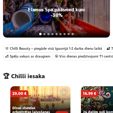
Elamus Spa pääsmed kuni
-38%
🌸 Chilli Beauty – piegāde visā Igaunijā 1-2 darba dienu laikā
🔐 
🎳 Spēļu vakars ar draugiem
🤪 Viss dienas piedzīvojumi T1 centr
Chilli — lielākais Igaunijas pied
🏆 Chilli iesaka
29.00 €
16.99 €
Divas stundas
orķestrētas laivošanas
24 daļīgs suši ko