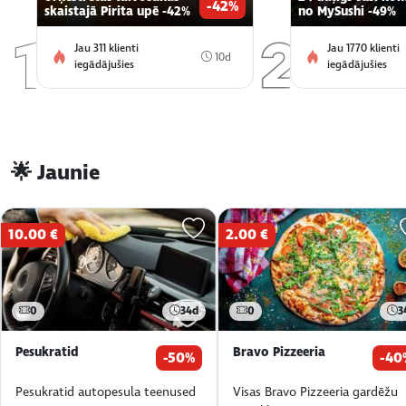
-42%
skaistajā Pirita upē -42%
no MySushi -49%
Jau 311 klienti
Jau 1770 klienti
10d
iegādājušies
iegādājušies
🌟 Jaunie
10.00 €
2.00 €
0
34d
0
3
Pesukratid
Bravo Pizzeeria
-50%
-40
Pesukratid autopesula teenused
Visas Bravo Pizzeeria gardēžu