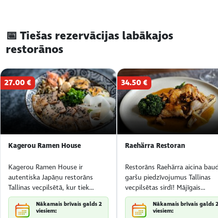
📅 Tiešas rezervācijas labākajos
restorānos
27.00 €
34.50 €
Kagerou Ramen House
Raehärra Restoran
Kagerou Ramen House ir
Restorāns Raehärra aicina baud
autentiska Japāņu restorāns
garšu piedzīvojumus Tallinas
Tallinas vecpilsētā, kur tiek
vecpilsētas sirdī! Mājīgais
gatavotas intensīvu garšu roku
restorāns Rātslaukumā apvien
Nākamais brīvais galds 2
Nākamais brīvais galds 
darba ramen un ilgi vārītas
igauņu tradicionālos ēdienus u
viesiem:
viesiem: