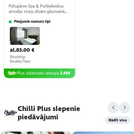
Pūhajärve Spa & Puhkekeskus
atrodas starp divām gleznainām
ezerām un ir skaista apzaļumota
Pieejamie numuru tipi
teritorija netālu no kūrorta
pilsētas Otepää.
al.83.00 €
Divvietīgs
Double/Twin
numurs
Plus dalībnieks ietaupa
5.98€
Chilli Plus slepenie
piedāvājumi
Rādīt visu