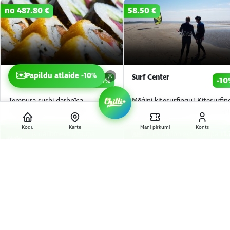
no 487.80 €
58.50 €
Papildu atlaide -10%
Sushimon Jaapani toit
Surf Center
-10%
-10
Tempura sushi darbnīca
Mēģini kitesurfingu! Kitesurfin
kompānijām Sushimonilt
sākuma apmācība no Surf Cen
Kodu
Karte
Mani pirkumi
Konts
Plus dalībnieks ietaupa
Plus dalībnieks ietaupa
11.
93.84€
💝 Luksusa dāvanu kartes – piegāde
visā Igaunijā