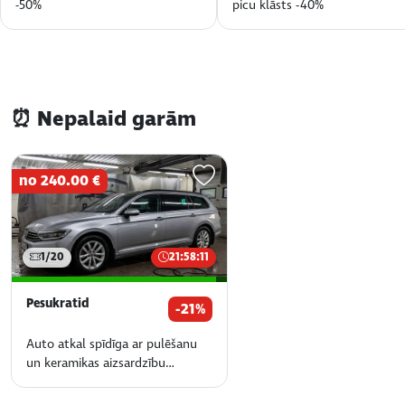
-50%
picu klāsts -40%
⏰ Nepalaid garām
no 240.00 €
1/20
21:58:11
Pesukratid
-21%
Auto atkal spīdīga ar pulēšanu
un keramikas aizsardzību
Pesukratid autopesulas -21%