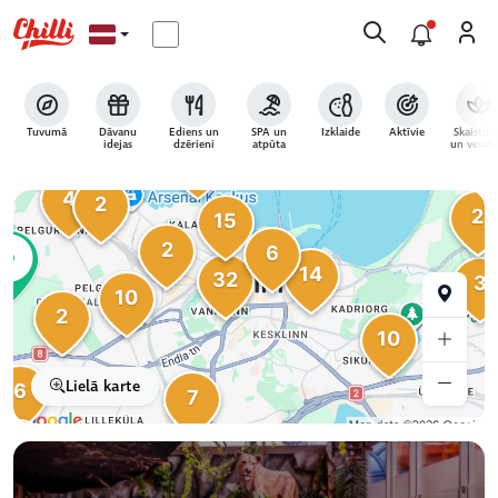
Tuvumā
Dāvanu
Ēdiens un
SPA un
Izklaide
Aktīvie
Skaistum
idejas
dzērieni
atpūta
un veselī
6
4
2
2
15
2
6
14
32
3
10
2
10
Lielā karte
6
7
2