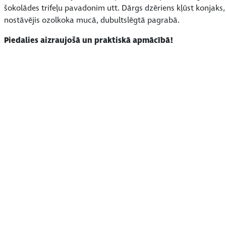
šokolādes trifeļu pavadonim utt. Dārgs dzēriens kļūst konjaks
nostāvējis ozolkoka mucā, dubultslēgtā pagrabā.
Piedalies aizraujošā un praktiskā apmācībā!