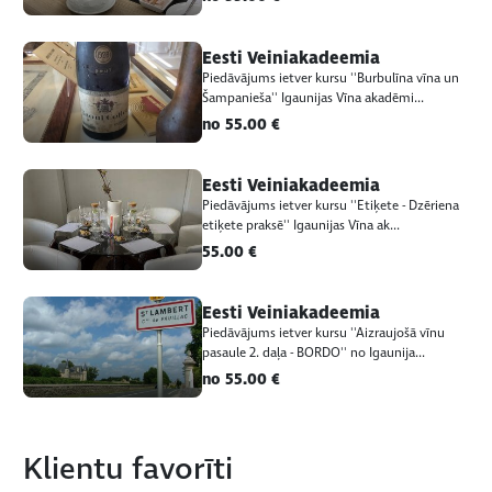
Eesti Veiniakadeemia
Piedāvājums ietver kursu ''Burbulīna vīna un
Šampanieša'' Igaunijas Vīna akadēmi...
no 55.00 €
Eesti Veiniakadeemia
Piedāvājums ietver kursu ''Etiķete - Dzēriena
etiķete praksē'' Igaunijas Vīna ak...
55.00 €
Eesti Veiniakadeemia
Piedāvājums ietver kursu ''Aizraujošā vīnu
pasaule 2. daļa - BORDO'' no Igaunija...
no 55.00 €
Klientu favorīti