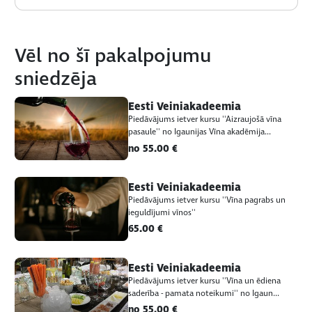
Vēl no šī pakalpojumu
sniedzēja
Eesti Veiniakadeemia
Piedāvājums ietver kursu ''Aizraujošā vīna
pasaule'' no Igaunijas Vīna akadēmija...
no 55.00 €
Eesti Veiniakadeemia
Piedāvājums ietver kursu ''Vīna pagrabs un
ieguldījumi vīnos''
65.00 €
Eesti Veiniakadeemia
Piedāvājums ietver kursu ''Vīna un ēdiena
saderība - pamata noteikumi'' no Igaun...
no 55.00 €