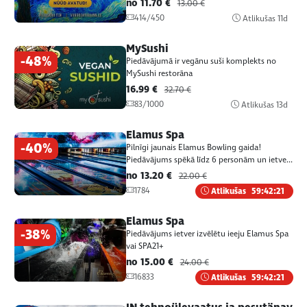
no 11.70 €
13.00 €
414/450
Atlikušas
11d
MySushi
-48%
Piedāvājumā ir vegānu suši komplekts no
MySushi restorāna
16.99 €
32.70 €
83/1000
Atlikušas
13d
Elamus Spa
-40%
Pilnīgi jaunais Elamus Bowling gaida!
Piedāvājums spēkā līdz 6 personām un ietve...
no 13.20 €
22.00 €
1784
Atlikušas
59:42:21
Elamus Spa
-38%
Piedāvājums ietver izvēlētu ieeju Elamus Spa
vai SPA21+
no 15.00 €
24.00 €
16833
Atlikušas
59:42:21