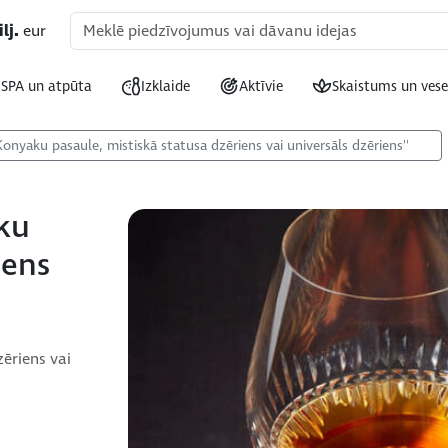
lj.
eur
SPA un atpūta
Izklaide
Aktīvie
Skaistums un vese
Konyaku pasaule, mistiskā statusa dzēriens vai universāls dzēriens''
ku
iens
zēriens vai