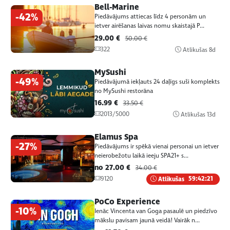
Bell-Marine
-42%
Piedāvājums attiecas līdz 4 personām un
ietver airēšanas laivas nomu skaistajā P...
29.00 €
50.00 €
322
Atlikušas
8d
MySushi
-49%
Piedāvājumā iekļauts 24 daļīgs suši komplekts
no MySushi restorāna
16.99 €
33.50 €
2013/5000
Atlikušas
13d
Elamus Spa
-27%
Piedāvājums ir spēkā vienai personai un ietver
neierobežotu laikā ieeju SPA21+ s...
no 27.00 €
34.00 €
9120
Atlikušas
59:42:21
PoCo Experience
-10%
Ienāc Vincenta van Goga pasaulē un piedzīvo
mākslu pavisam jaunā veidā! Vairāk n...