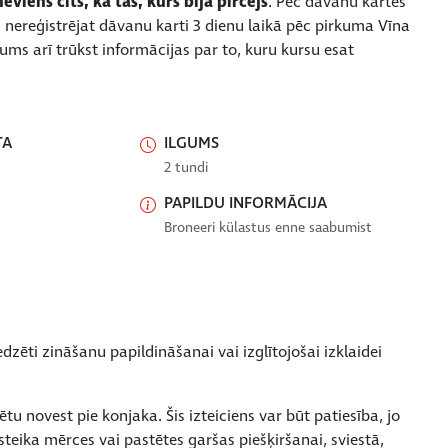
viens cits, kā tas, kurš bija pircējs
. Pēc dāvanu kartes
ūs nereģistrējat dāvanu karti 3 dienu laikā pēc pirkuma Vīna
ums arī trūkst informācijas par to, kuru kursu esat
TA
ILGUMS
2 tundi
PAPILDU INFORMĀCIJA
Broneeri külastus enne saabumist
ēti zināšanu papildināšanai vai izglītojošai izklaidei
ētu novest pie konjaka. Šis izteiciens var būt patiesība, jo
steika mērces vai pastētes garšas piešķiršanai, sviestā,