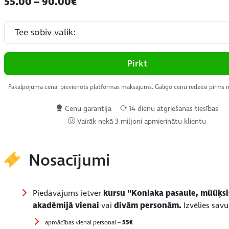
55.00 – 90.00€
Pirkt
Pakalpojuma cenai pievienots platformas maksājums. Galīgo cenu redzēsi pirms
Cenu garantija
14 dienu atgriešanas tiesības
Vairāk nekā 3 miljoni apmierinātu klientu
Nosacījumi
Piedāvājums ietver
kursu ''Koniaka pasaule, müüķsis
akadēmijā vienai
vai
divām personām.
Izvēlies sav
apmācības vienai personai –
55€