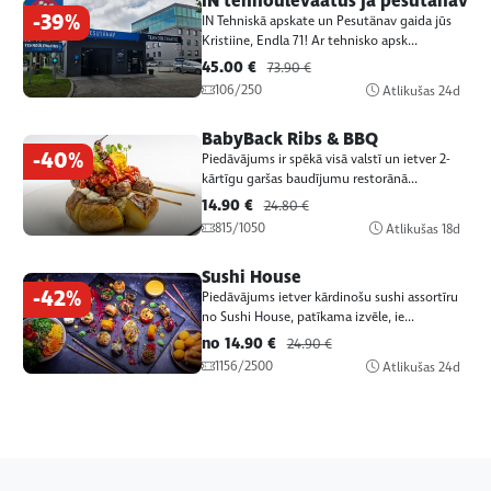
IN tehnoülevaatus ja pesutänav
-39%
IN Tehniskā apskate un Pesutänav gaida jūs
Kristiine, Endla 71! Ar tehnisko apsk...
45.00 €
73.90 €
106/250
Atlikušas
24d
BabyBack Ribs & BBQ
-40%
Piedāvājums ir spēkā visā valstī un ietver 2-
kārtīgu garšas baudījumu restorānā...
14.90 €
24.80 €
815/1050
Atlikušas
18d
Sushi House
-42%
Piedāvājums ietver kārdinošu sushi assortīru
no Sushi House, patīkama izvēle, ie...
no 14.90 €
24.90 €
1156/2500
Atlikušas
24d