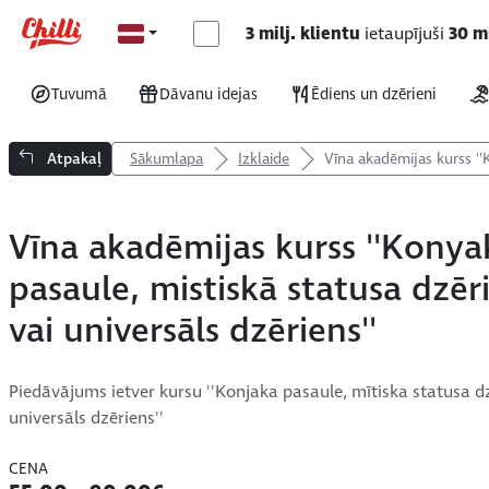
3 milj. klientu
ietaupījuši
30 mi
Tuvumā
Dāvanu idejas
Ēdiens un dzērieni
Atpakaļ
Sākumlapa
Izklaide
Vīna akadēmijas kurss ''
Vīna akadēmijas kurss ''Konya
pasaule, mistiskā statusa dzēr
vai universāls dzēriens''
Piedāvājums ietver kursu ''Konjaka pasaule, mītiska statusa d
universāls dzēriens''
CENA