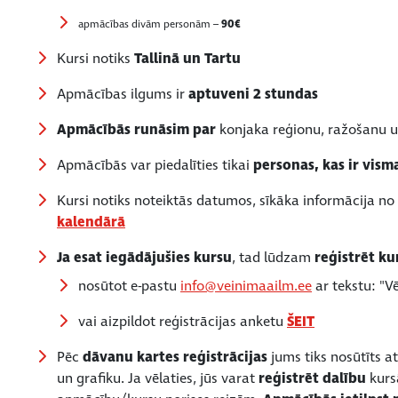
apmācības divām personām –
90€
Kursi notiks
Tallinā un Tartu
Apmācības ilgums ir
aptuveni 2 stundas
Apmācībās runāsim par
konjaka reģionu, ražošanu un
Apmācībās var piedalīties tikai
personas, kas ir vism
Kursi notiks noteiktās datumos, sīkāka informācija n
kalendārā
Ja esat iegādājušies kursu
, tad lūdzam
reģistrēt ku
nosūtot e-pastu
info@veinimaailm.ee
ar tekstu: "Vē
vai aizpildot reģistrācijas anketu
ŠEIT
Pēc
dāvanu kartes reģistrācijas
jums tiks nosūtīts a
un grafiku. Ja vēlaties, jūs varat
reģistrēt dalību
kurs