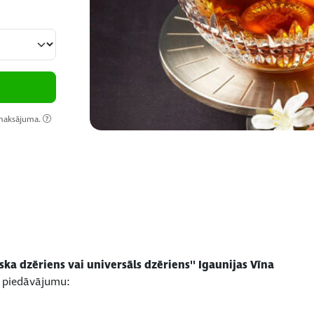
 maksājuma.
ka dzēriens vai universāls dzēriens'' Igaunijas Vīna
u piedāvājumu: