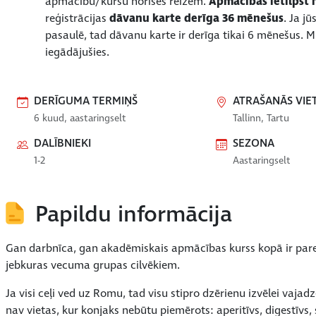
apmācību/kursu norises reizēm.
Apmācībās ietilpst ne
reģistrācijas
dāvanu karte derīga 36 mēnešus
. Ja j
pasaulē, tad dāvanu karte ir derīga tikai 6 mēnešus. M
iegādājušies.
DERĪGUMA TERMIŅŠ
ATRAŠANĀS VIE
6 kuud, aastaringselt
Tallinn, Tartu
DALĪBNIEKI
SEZONA
1-2
Aastaringselt
Papildu informācija
Gan darbnīca, gan akadēmiskais apmācības kurss kopā ir paredz
jebkuras vecuma grupas cilvēkiem.
Ja visi ceļi ved uz Romu, tad visu stipro dzērienu izvēlei vajadz
nav vietas, kur konjaks nebūtu piemērots: aperitīvs, digestīvs, 