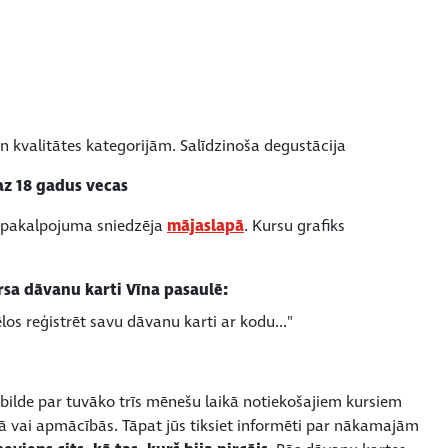
 kvalitātes kategorijām. Salīdzinoša degustācija
az 18 gadus vecas
o pakalpojuma sniedzēja
mājaslapā
. Kursu grafiks
rsa dāvanu karti Vīna pasaulē:
los reģistrēt savu dāvanu karti ar kodu..."
tbilde par tuvāko trīs mēnešu laikā notiekošajiem kursiem
ā vai apmācībās. Tāpat jūs tiksiet informēti par nākamajām